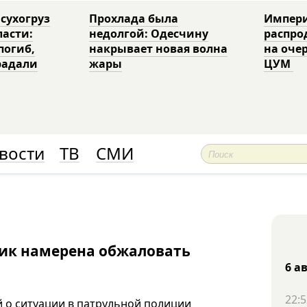
 сухогруз
Прохлада была
Импери
ласти:
недолгой: Одесчину
распро
погиб,
накрывает новая волна
на оче
радали
жары
ЦУМ
вости
ТВ
СМИ
ник намерена обжаловать
6 а
22:5
й о ситуации в патрульной полиции