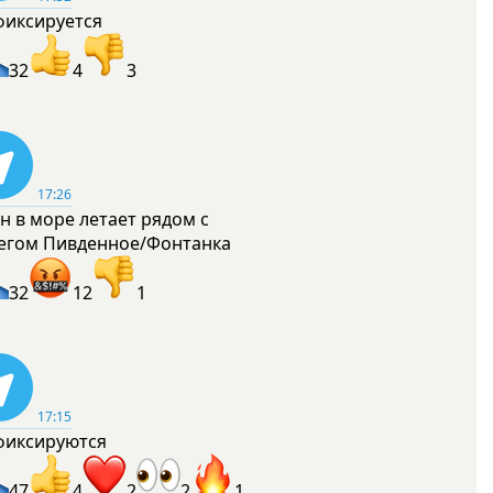
фиксируется
32
4
3
17:26
н в море летает рядом с
егом Пивденное/Фонтанка
32
12
1
17:15
фиксируются
47
4
2
2
1