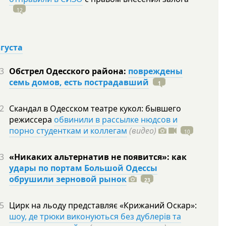
12
вгуста
3
Обстрел Одесского района:
повреждены
семь домов, есть пострадавший
1
2
Скандал в Одесском театре кукол: бывшего
режиссера
обвинили в рассылке нюдсов и
порно студенткам и коллегам
(видео)
10
3
«Никаких альтернатив не появится»: как
удары по портам Большой Одессы
обрушили зерновой рынок
23
5
Цирк на льоду представляє «Крижаний Оскар»:
шоу, де трюки виконуються без дублерів та