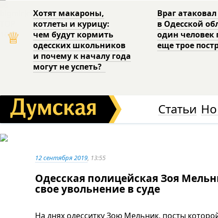
Хотят макароны,
Враг атаковал
котлеты и курицу:
в Одесской об
♕
чем будут кормить
один человек 
одесских школьников
еще трое пост
и почему к началу года
могут не успеть?
Статьи
Но
12 сентября 2019
, 13:55
Одесская полицейская Зоя Мель
свое увольнение в суде
На днях одесситку Зою Мельник, посты которо