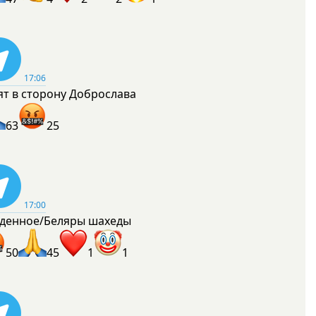
17:06
ят в сторону Доброслава
63
25
17:00
денное/Беляры шахеды
50
45
1
1