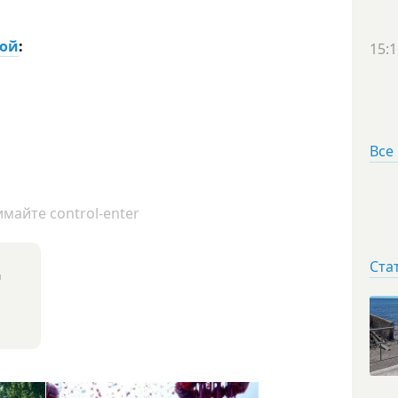
кой
:
15:1
Все
майте control-enter
Ста
я