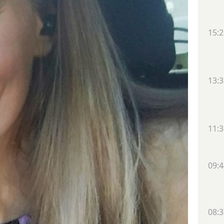
15:2
13:3
11:3
09:4
08:3