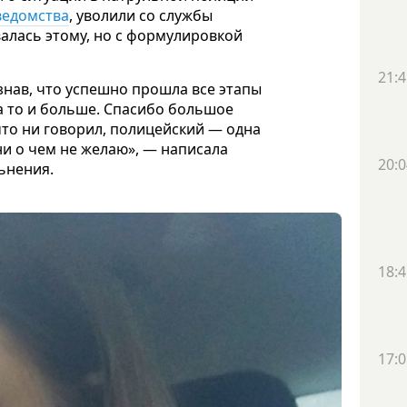
ведомства
, уволили со службы
алась этому, но с формулировкой
21:4
узнав, что успешно прошла все этапы
 а то и больше. Спасибо большое
 что ни говорил, полицейский — одна
ни о чем не желаю», — написала
20:0
льнения.
18:4
17:0