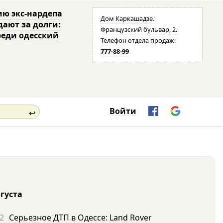
ю экс-нардепа
Дом Каркашадзе.
дают за долги:
Французский бульвар, 2.
реди одесский
Телефон отдела продаж:
777-88-99
Войти
↩
вгуста
2
Серьезное ДТП в Одессе: Land Rover