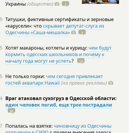
Украины
(общество)
3
9
Титушки, фиктивные сертификаты и зерновые
«карусели»: что
скрывает депутат-слуга из
Одесчины «Саша-мешалка»
3
5
Хотят макароны, котлеты и курицу:
чем будут
кормить одесских школьников и почему к
началу года могут не успеть
?
14
5
Не только горки:
чем сегодня привлекает
гостей аквапарк Hawaii
(на правах рекламы)
4
Враг атаковал сухогруз в Одесской области:
один человек погиб, еще трое пострадали
31
7
Попалась на взятке:
чиновницу из Одесчины
отправили в СИЗО
с правом внесения залога