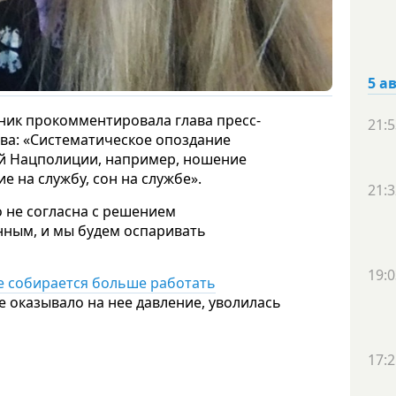
5 а
ик прокомментировала глава пресс-
21:5
ва: «Систематическое опоздание
ий Нацполиции, например, ношение
е на службу, сон на службе».
21:3
 не согласна с решением
нным, и мы будем оспаривать
19:0
е собирается больше работать
е оказывало на нее давление, уволилась
17:2