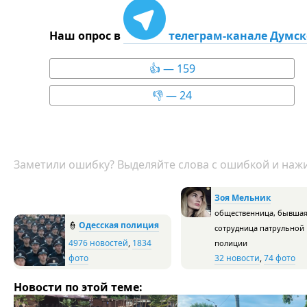
Наш опрос в
телеграм-канале Думс
👍 — 159
👎 — 24
Заметили ошибку? Выделяйте слова с ошибкой и нажи
Зоя Мельник
общественница, бывша
👮
Одесская полиция
сотрудница патрульной
4976 новостей
,
1834
полиции
фото
32 новости
,
74 фото
Новости по этой теме: