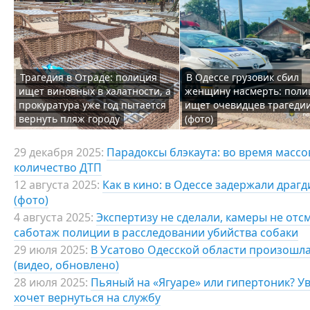
Трагедия в Отраде: полиция
В Одессе грузовик сбил
ищет виновных в халатности, а
женщину насмерть: поли
прокуратура уже год пытается
ищет очевидцев трагеди
вернуть пляж городу
(фото)
29 декабря 2025:
Парадоксы блэкаута: во время масс
количество ДТП
12 августа 2025:
Как в кино: в Одессе задержали драг
(фото)
4 августа 2025:
Экспертизу не сделали, камеры не отс
саботаж полиции в расследовании убийства собаки
29 июля 2025:
В Усатово Одесской области произошла
(видео, обновлено)
28 июля 2025:
Пьяный на «Ягуаре» или гипертоник? У
хочет вернуться на службу