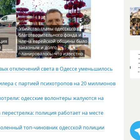
Убийство главы одесского
благотворительного фонда и
ция
члена еврейской общины было
и
заказным и долго
планировалось: что известно
овых отключений света в Одессе уменьшилось
дилера с партией психотропов на 20 миллионов
мотрели: одесские волонтеры жалуются на
 перестрелка: полиция работает на месте
воленный топ-чиновник одесской полиции