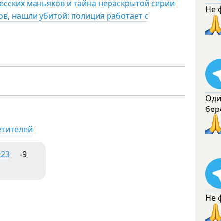
есских маньяков и тайна нераскрытой серии
Не 
ов, нашли убитой: полиция работает с
Оди
бер
етителей
:23
-9
Не 