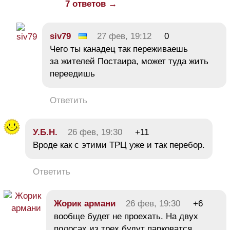
7 ответов →
siv79
27 фев, 19:12
0
Чего ты канадец так переживаешь
за жителей Постаира, может туда жить
переедишь
Ответить
У.Б.Н.
26 фев, 19:30
+11
Вроде как с этими ТРЦ уже и так перебор.
Ответить
Жорик армани
26 фев, 19:30
+6
вообще будет не проехать. На двух
полосах из трех будут парковатся