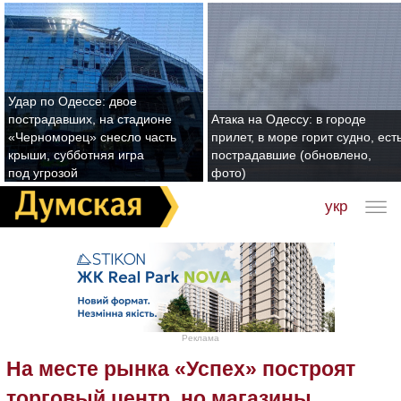
Удар по Одессе: двое
пострадавших, на стадионе
Атака на Одессу: в городе
«Черноморец» снесло часть
прилет, в море горит судно, ест
крыши, субботняя игра
пострадавшие (обновлено,
под угрозой
фото)
укр
Реклама
На месте рынка «Успех» построят
торговый центр, но магазины