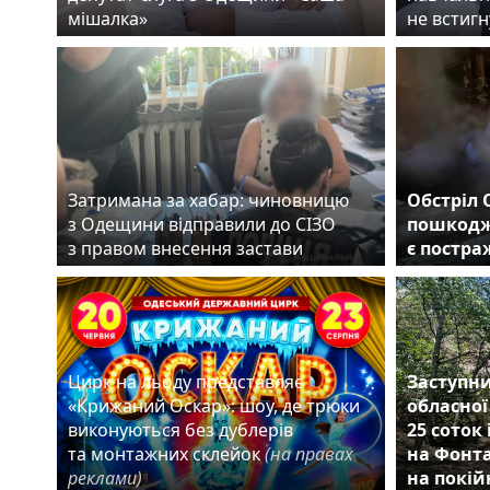
мішалка»
не встигн
Затримана за хабар: чиновницю
Обстріл 
з Одещини відправили до СІЗО
пошкодж
з правом внесення застави
є постр
Цирк на льоду представляє
Заступни
«Крижаний Оскар»: шоу, де трюки
обласної
виконуються без дублерів
25 соток
та монтажних склейок
(на правах
на Фонта
реклами)
на покій