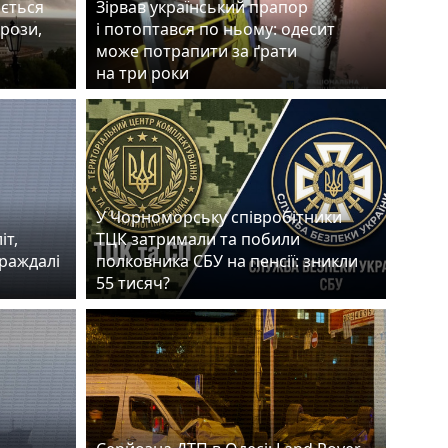
ається
Зірвав український прапор
грози,
і потоптався по ньому: одесит
може потрапити за ґрати
на три роки
У Чорноморську співробітники
іт,
ТЦК затримали та побили
траждалі
полковника СБУ на пенсії: зникли
55 тисяч?