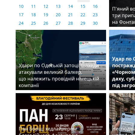
10
11
12
13
14
15
16
П'яний во
17
18
19
20
21
22
23
три прип
на Фонта
24
25
26
27
28
29
30
31
Удар по 
Удари по Одеській затоці: шахеди
постражд
атакували великий балкер,
«Чорном
що належить провідній німецькій
даху, су
компанії
під загр
Пан Борщ: хедлайнером
Несподіва