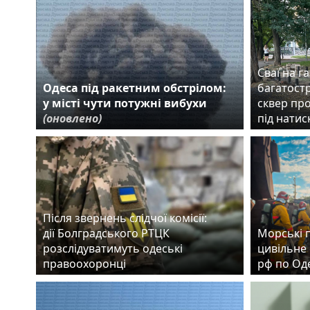
Сваї на га
Одеса під ракетним обстрілом:
багатост
у місті чути потужні вибухи
сквер пр
(оновлено)
під нати
Після звернень слідчої комісії:
дії Болградського РТЦК
Морські 
розслідуватимуть одеські
цивільне 
правоохоронці
рф по Од