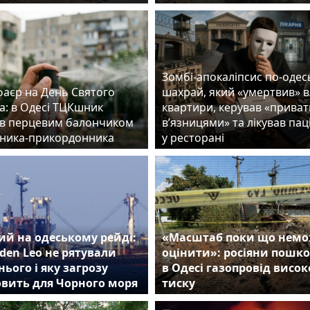
Зомбі-апокаліпсис по-одес
фаєр на День Святого
шахрай, який «умертвив» 
а: в Одесі ТЦКшник
квартири, керував «прива
в перцевим балончиком
в’язницями» та лікував пац
ника-прикордонника
у ресторані
й на одеському рейді:
«Масштаб поки що нем
den Leo не рятували
оцінити»: росіяни пошк
нього і яку загрозу
в Одесі газопровід висок
овить для Чорного моря
тиску