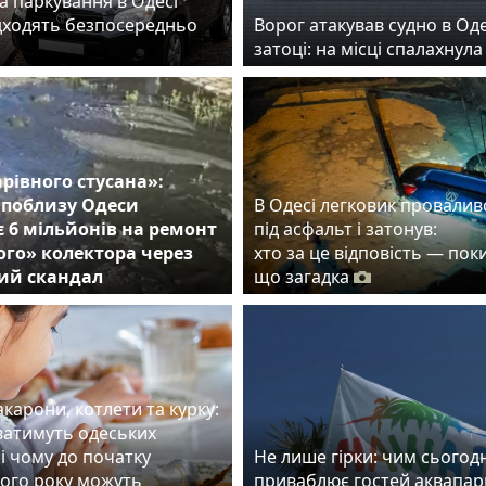
а паркування в Одесі
дходять безпосередньо
Ворог атакував судно в Од
затоці: на місці спалахнул
арівного стусана»:
 поблизу Одеси
В Одесі легковик провалив
 6 мільйонів на ремонт
під асфальт і затонув:
го» колектора через
хто за це відповість — пок
ий скандал
що загадка
карони, котлети та курку:
ватимуть одеських
і чому до початку
Не лише гірки: чим сьогодн
ого року можуть
приваблює гостей аквапар