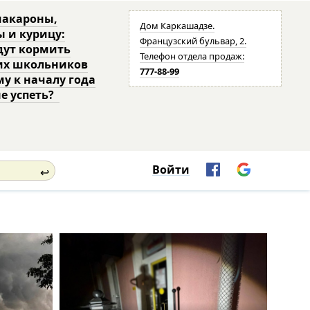
макароны,
Дом Каркашадзе.
ы и курицу:
Французский бульвар, 2.
дут кормить
Телефон отдела продаж:
их школьников
777-88-99
му к началу года
не успеть?
Войти
↩