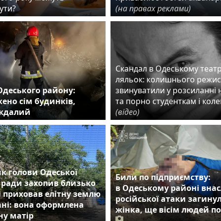
ути?
(на правах реклами)
Скандал в Одеському театр
ляльок: колишнього режи
Одеського району:
звинуватили у розсиланні 
ено сім будинків,
та порно студенткам і кол
аждалий
(відео)
к голови Одеської
Били по підприємству:
 ради захопив близько
в Одеському районі внас
 і приховав елітну землю
російської атаки загину
ні: вона оформлена
жінка, ще вісім людей п
ну матір