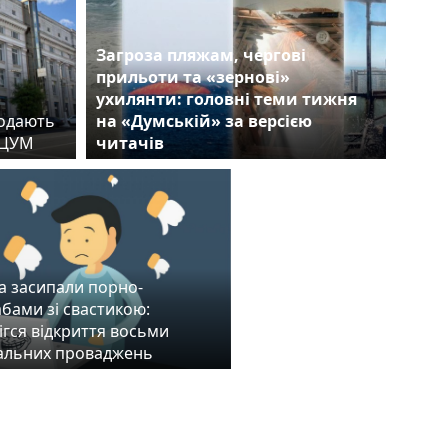
Загроза пляжам, чергові
прильоти та «зернові»
ухилянти: головні теми тижня
родають
на «Думській» за версією
й ЦУМ
читачів
а засипали порно-
бами зі свастикою:
ігся відкриття восьми
альних проваджень