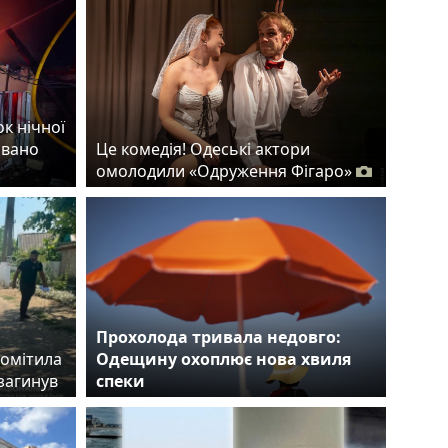
ок нічної
овано
Це комедія! Одеські актори
омолодили «Одруження Фігаро»
Прохолода тривала недовго:
помітила
Одещину охоплює нова хвиля
загинув
спеки