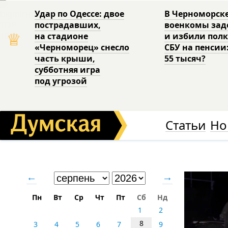
Удар по Одессе: двое
В Черноморск
пострадавших,
военкомы за
♕
на стадионе
и избили пол
«Черноморец» снесло
СБУ на пенсии
часть крыши,
55 тысяч?
субботняя игра
под угрозой
Статьи
Но
←
→
Пн
Вт
Ср
Чт
Пт
Сб
Нд
1
2
8
3
4
5
6
7
9