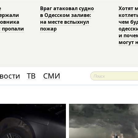
е
Враг атаковал судно
Хотят 
держали
в Одесском заливе:
котлет
ковника
на месте вспыхнул
чем бу
: пропали
пожар
одесск
и поче
могут 
вости
ТВ
СМИ