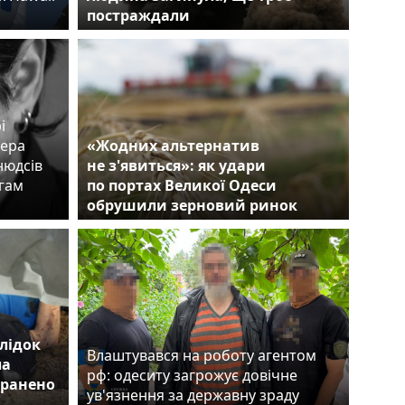
постраждали
і
сера
«Жодних альтернатив
нюдсів
не з'явиться»: як удари
егам
по портах Великої Одеси
обрушили зерновий ринок
лідок
Влаштувався на роботу агентом
ла
рф: одеситу загрожує довічне
оранено
ув'язнення за державну зраду