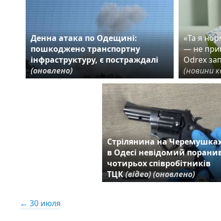
Денна атака по Одещині:
«Та я но
пошкоджено транспортну
— не прив
інфраструктуру, є постраждалі
Odrex за
(оновлено)
(новини к
Стрілянина на Черемушках
в Одесі невідомий порани
чотирьох співробітників
ТЦК
(відео)
(оновлено)
← 30 июля