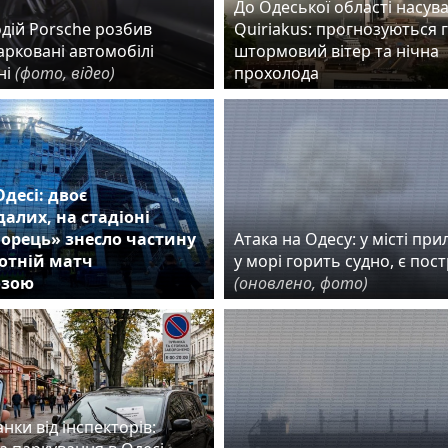
До Одеської області насув
дій Porsche розбив
Quiriakus: прогнозуються 
арковані автомобілі
штормовий вітер та нічна
ні
(фото, відео)
прохолода
Одесі: двоє
алих, на стадіоні
орець» знесло частину
Атака на Одесу: у місті прил
ботній матч
у морі горить судно, є пос
озою
(оновлено, фото)
нки від інспекторів: