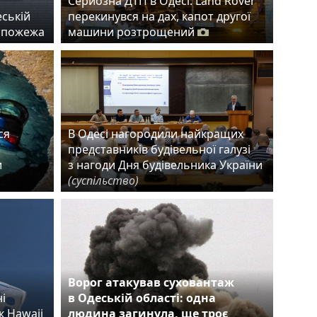
Серйозна ДТП в Одесі: Land Rover
еській
перекинувся на дах, капот другої
а пожежа
машини розтрощений
ся
В Одесі нагородили найкращих
представників будівельної галузі
и
з нагоди Дня будівельника України
(суспільство)
Ворог атакував суховантаж
і
в Одеській області: одна
к Hawaii
людина загинула, ще троє