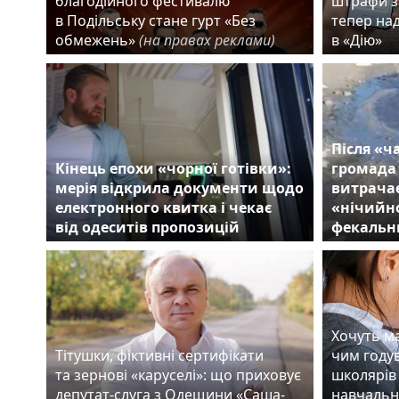
благодійного фестивалю
штрафи з
в Подільську стане гурт «Без
тепер на
обмежень»
(на правах реклами)
в «Дію»
Після «ч
Кінець епохи «чорної готівки»:
громада
мерія відкрила документи щодо
витрачає
електронного квитка і чекає
«нічийно
від одеситів пропозицій
фекальн
Хочуть ма
Тітушки, фіктивні сертифікати
чим году
та зернові «каруселі»: що приховує
школярів 
депутат-слуга з Одещини «Саша-
навчальн