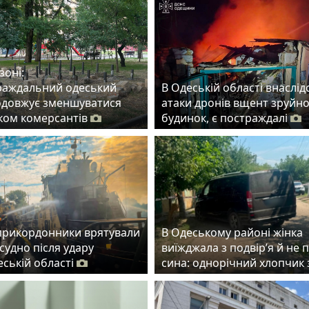
зоні:
раждальний одеський
В Одеській області внаслід
одовжує зменшуватися
атаки дронів вщент зруйн
ском комерсантів
будинок, є постраждалі
прикордонники врятували
В Одеському районі жінка
судно після удару
виїжджала з подвір’я й не 
еській області
сина: однорічний хлопчик 