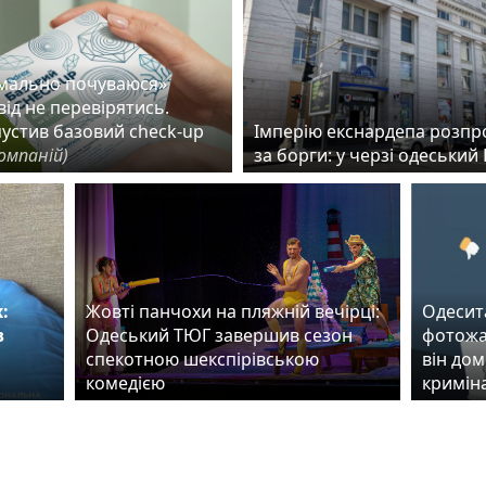
рмально почуваюся»
ід не перевірятись.
пустив базовий check-up
Імперію екснардепа розп
омпаній)
за борги: у черзі одеськи
:
Жовті панчохи на пляжній вечірці:
Одесит
в
Одеський ТЮГ завершив сезон
фотожа
спекотною шекспірівською
він дом
комедією
кримін