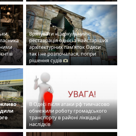
ьки:
Врятувати «Циркульний»:
власника
реставрація однієї з найстаріших
тними
архітектурних пам’яток Одеси
ієнтів
так і не розпочалася, попри
рішення судів
ожливо
В Одесі після атаки рф тимчасово
одили
обмежили роботу громадського
ого
транспорту в районі ліквідації
наслідків