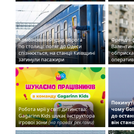
Комбінований удар ворога
Френдлі-
по столиці: потяг до Одеси
Валентин
спізнюється, на станції Київщині
обприска
загинули пасажири
оператив
Покинути
Робота мрії у світі дитинства:
чому Gol
Gagarinn Kids шукає інструктора
до остан
ігрової зони
(на правах реклами)
він стан