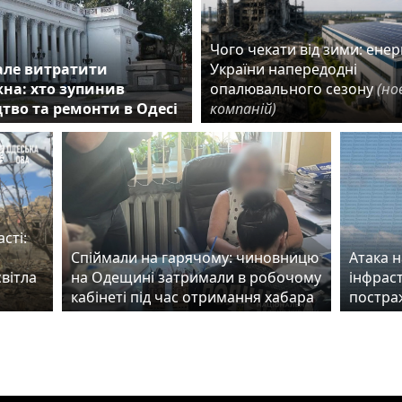
Чого чекати від зими: енер
 але витратити
України напередодні
жна: хто зупинив
опалювального сезону
(но
тво та ремонти в Одесі
компаній)
сті:
Спіймали на гарячому: чиновницю
Атака 
вітла
на Одещині затримали в робочому
інфраст
кабінеті під час отримання хабара
постра