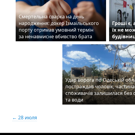
Смертельна сварка на день
народження: докер Ізмаїльського
Гроші є,
порту отримав умовний термін
їх не мо
за ненавмисне вбивство брата
будівниц
Удар ворога по Одеській обла
постраждав чоловік, частина
споживачів залишилася без с
та води
← 28 июля