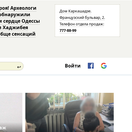
роя! Археологи
Дом Каркашадзе.
 обнаружили
Французский бульвар, 2.
м сердце Одессы
Телефон отдела продаж:
и Хаджибея
777-88-99
обще сенсаций
Войти
↩
таж