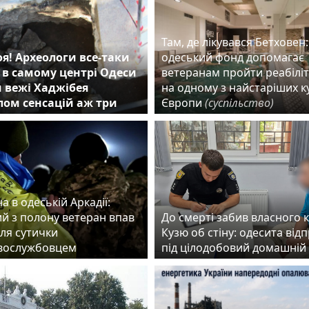
Там, де лікувався Бетховен:
я! Археологи все-таки
одеський фонд допомагає
в самому центрі Одеси
ветеранам пройти реабілі
 вежі Хаджібея
на одному з найстаріших к
лом сенсацій аж три
Європи
(суспільство)
а в одеській Аркадії:
ий з полону ветеран впав
До смерті забив власного 
сля сутички
Кузю об стіну: одесита від
овослужбовцем
під цілодобовий домашні