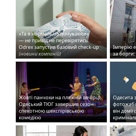
«Та я нормально почуваюся»
— не привід не перевірятись.
Odrex запустив базовий check-up
Імперію 
(новини компаній)
за борги:
Жовті панчохи на пляжній вечірці:
Одесита 
Одеський ТЮГ завершив сезон
фотожаба
спекотною шекспірівською
він доміг
комедією
кримінал