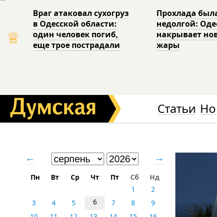
Враг атаковал сухогруз
Прохлада был
в Одесской области:
недолгой: Од
♕
один человек погиб,
накрывает но
еще трое пострадали
жары
Статьи
Но
←
→
Пн
Вт
Ср
Чт
Пт
Сб
Нд
1
2
6
3
4
5
7
8
9
10
11
12
13
14
15
16