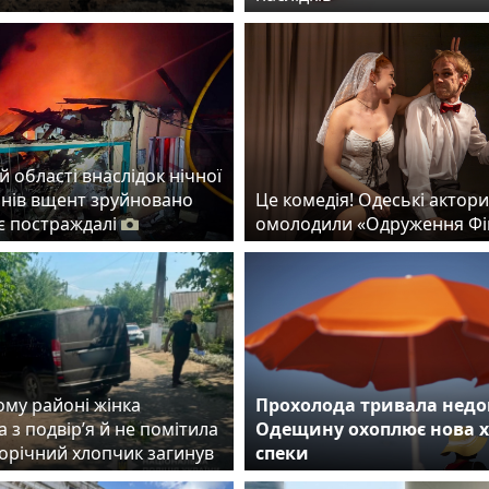
й області внаслідок нічної
онів вщент зруйновано
Це комедія! Одеські актори
 є постраждалі
омолодили «Одруження Фі
ому районі жінка
Прохолода тривала недо
 з подвір’я й не помітила
Одещину охоплює нова 
норічний хлопчик загинув
спеки