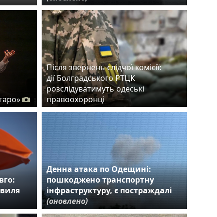
Після звернень слідчої комісії:
дії Болградського РТЦК
розслідуватимуть одеські
гаро»
правоохоронці
Денна атака по Одещині:
вго:
пошкоджено транспортну
хвиля
інфраструктуру, є постраждалі
(оновлено)