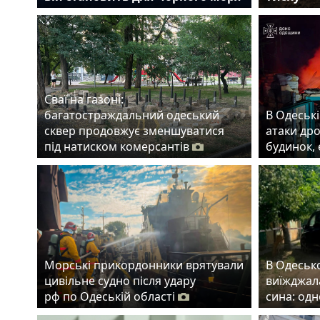
Сваї на газоні:
багатостраждальний одеський
В Одеські
сквер продовжує зменшуватися
атаки др
під натиском комерсантів
будинок,
Морські прикордонники врятували
В Одеськ
цивільне судно після удару
виїжджала
рф по Одеській області
сина: од