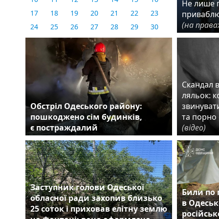
Не лише г
17
18
19
20
21
22
23
приваблю
(на права
24
25
26
27
28
29
30
31
Скандал 
ляльок: 
Обстріл Одеського району:
звинувати
пошкоджено сім будинків,
та порно 
є постраждалий
(відео)
Заступник голови Одеської
Били по 
обласної ради захопив близько
в Одеськ
25 соток і приховав елітну землю
російськ