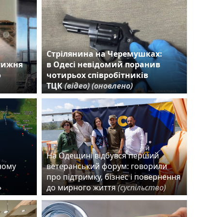
Стрілянина на Черемушках:
 тижня
в Одесі невідомий поранив
ю
чотирьох співробітників
ТЦК
(відео)
(оновлено)
На Одещині відбувся перший
рному
ветеранський форум: говорили
про підтримку, бізнес і повернення
»
до мирного життя
(суспільство)