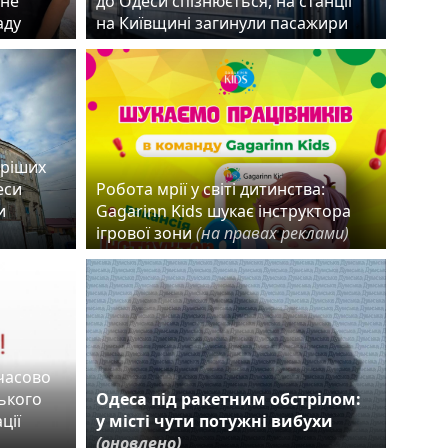
чне
до Одеси спізнюється, на станції
раду
на Київщині загинули пасажири
аріших
еси
Робота мрії у світі дитинства:
и
Gagarinn Kids шукає інструктора
ігрової зони
(на правах реклами)
мчасово
ького
Одеса під ракетним обстрілом:
ції
у місті чути потужні вибухи
(оновлено)