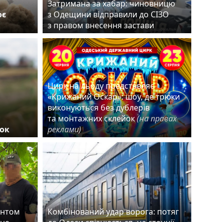
Затримана за хабар: чиновницю
оє
з Одещини відправили до СІЗО
з правом внесення застави
Цирк на льоду представляє
«Крижаний Оскар»: шоу, де трюки
виконуються без дублерів
та монтажних склейок
(на правах
ок
реклами)
ентом
Комбінований удар ворога: потяг