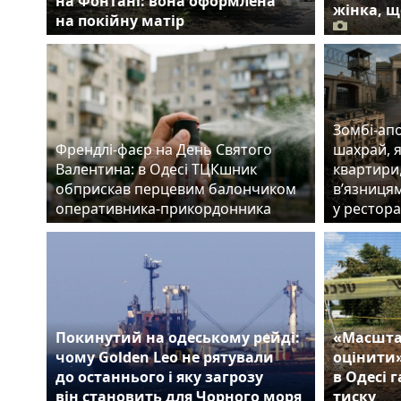
на Фонтані: вона оформлена
жінка, щ
на покійну матір
Зомбі-апо
Френдлі-фаєр на День Святого
шахрай, 
Валентина: в Одесі ТЦКшник
квартири
обприскав перцевим балончиком
в’язницям
оперативника-прикордонника
у рестора
Покинутий на одеському рейді:
«Масшта
чому Golden Leo не рятували
оцінити
до останнього і яку загрозу
в Одесі 
він становить для Чорного моря
тиску