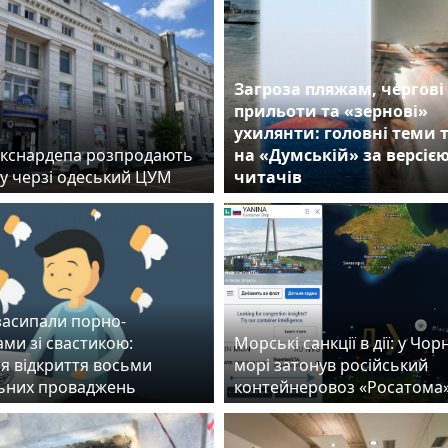
Загроза пляжам, чергові
прильоти та «зернові»
ухилянти: головні теми
екснардепа розпродають
на «Думській» за версіє
 у черзі одеський ЦУМ
читачів
засипали порно-
ми зі свастикою:
Морські санкції в дії: у Чо
ся відкриття восьми
морі затонув російський
ьних проваджень
контейнеровоз «Росатома