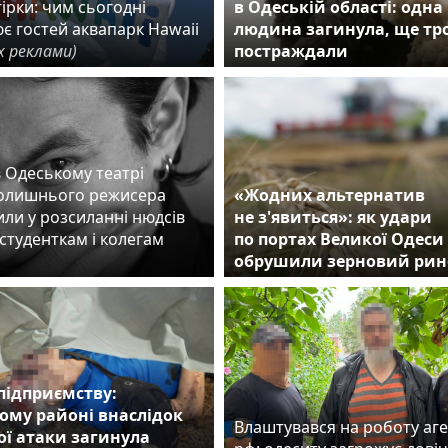
ірки: чим сьогодні
в Одеській області: одна
є гостей аквапарк Hawaii
людина загинула, ще тр
х реклами)
постраждали
в Одеському театрі
колишнього режисера
«Жодних альтернатив
ли у розсиланні нюдсів
не з'явиться»: як удари
студенткам і колегам
по портах Великої Одеси
обрушили зерновий рин
підприємству:
ому районі внаслідок
Влаштувався на роботу аг
ої атаки загинула