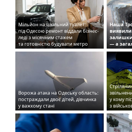
Мільйон на шкільний туалет:
Наша Тро
під Одесою ремонт віддали бізнес-
виявили 
леді з місячним стажем
залишки
та готовністю будувати метро
— а зага
Стрілянин
Ворожа атака на Одеську область:
звільнен
постраждали двоє дітей, дівчинка
у кому пі
у важкому стані
з військ