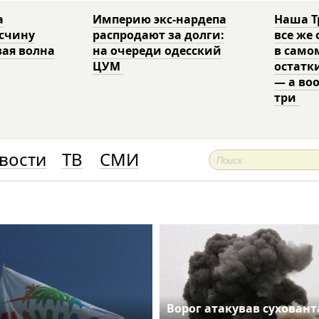
а
Империю экс-нардепа
Наша Т
есчину
распродают за долги:
все же
вая волна
на очереди одесский
в само
ЦУМ
остатк
— а во
три
вости
ТВ
СМИ
Ворог атакував сухован