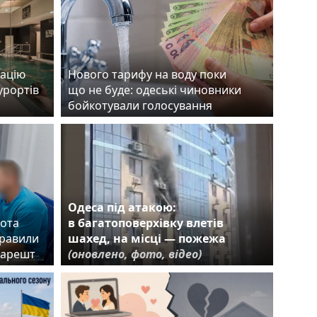
тацію
Нового тарифу на воду поки
урортів
що не буде: одеські чиновники
бойкотували голосування
Одеса під атакою:
кота
в багатоповерхівку влетів
правили
шахед, на місці — пожежа
й арешт
(оновлено, фото, відео)