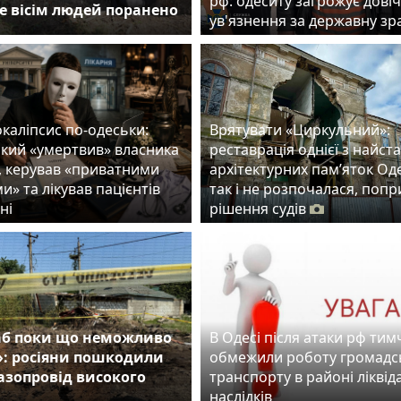
рф: одеситу загрожує дові
е вісім людей поранено
ув'язнення за державну з
каліпсис по-одеськи:
Врятувати «Циркульний»:
який «умертвив» власника
реставрація однієї з найст
, керував «приватними
архітектурних пам’яток Од
и» та лікував пацієнтів
так і не розпочалася, попр
ні
рішення судів
б поки що неможливо
В Одесі після атаки рф ти
»: росіяни пошкодили
обмежили роботу громадс
газопровід високого
транспорту в районі ліквіда
наслідків