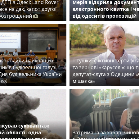
ДТП в Одесі: Land Rover
мерія відкрила докумен
ся на дах, капот другої
електронного квитка і ч
розтрощений
від одеситів пропозицій
нагородили найкращих
Тітушки, фіктивні сертифік
иків будівельної галузі
та зернові «каруселі»: що 
Дня будівельника України
депутат-слуга з Одещини 
тво)
мішалка»
акував суховантаж
ій області: одна
Затримана за хабар: чино