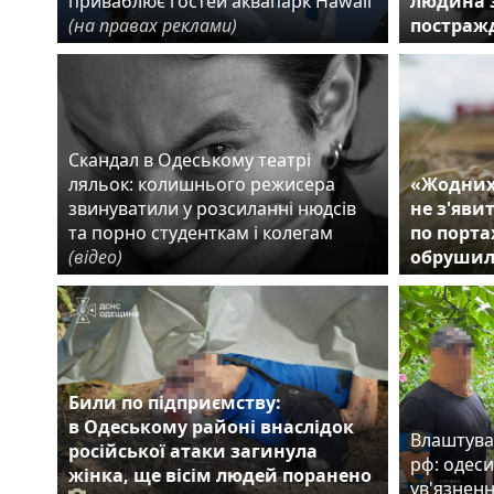
приваблює гостей аквапарк Hawaii
людина з
(на правах реклами)
постраж
Скандал в Одеському театрі
ляльок: колишнього режисера
«Жодних
звинуватили у розсиланні нюдсів
не з'яви
та порно студенткам і колегам
по порта
(відео)
обрушил
Били по підприємству:
в Одеському районі внаслідок
Влаштува
російської атаки загинула
рф: одеси
жінка, ще вісім людей поранено
ув'язнен