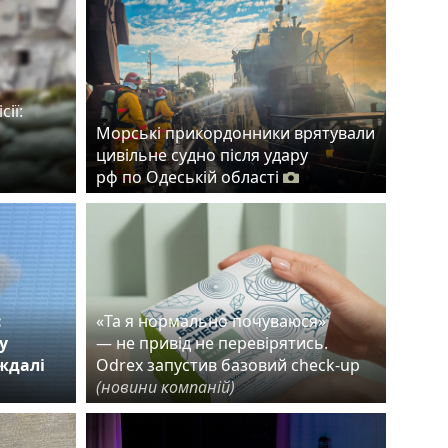
сії:
Морські прикордонники врятували
цивільне судно після удару
рф по Одеській області
:
«Та я нормально почуваюся»
у
— не привід не перевірятись.
аждалі
Odrex запустив базовий check-up
(новини компаній)