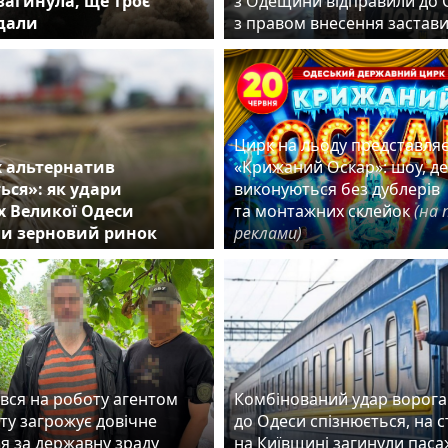
агинула, ще троє
з Одещини відправили до 
дали
з правом внесення заста
Цирк на льоду представля
 альтернатив
«Крижаний Оскар»: шоу, д
ться»: як удари
виконуються без дублерів
х Великої Одеси
та монтажних склейок
(на 
и зерновий ринок
реклами)
вся на роботу агентом
Комбінований удар ворога:
ту загрожує довічне
до Одеси спізнюється, на с
ня за державну зраду
на Київщині загинули пас