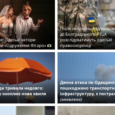
Після звернень слідчої комі
дії Болградського РТЦК
я! Одеські актори
розслідуватимуть одеські
и «Одруження Фігаро»
правоохоронці
Денна атака по Одещині
а тривала недовго:
пошкоджено транспортн
 охоплює нова хвиля
інфраструктуру, є постр
(оновлено)