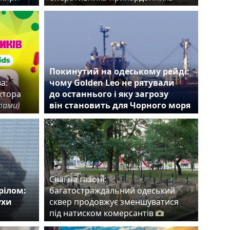
Покинутий на одеському рейді:
а:
чому Golden Leo не рятували
ктора
до останнього і яку загрозу
лами)
він становить для Чорного моря
Сваї на газоні:
рілом:
багатостраждальний одеський
ухи
сквер продовжує зменшуватися
під натиском комерсантів