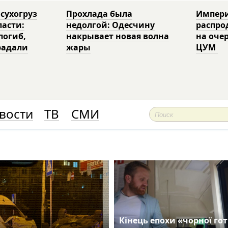
 сухогруз
Прохлада была
Импери
ласти:
недолгой: Одесчину
распро
погиб,
накрывает новая волна
на оче
радали
жары
ЦУМ
вости
ТВ
СМИ
Кінець епохи «чорної гот