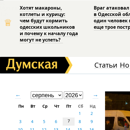
Хотят макароны,
Враг атаковал
котлеты и курицу:
в Одесской об
♕
чем будут кормить
один человек 
одесских школьников
еще трое пост
и почему к началу года
могут не успеть?
Статьи
Но
←
→
Пн
Вт
Ср
Чт
Пт
Сб
Нд
1
2
7
3
4
5
6
8
9
10
11
12
13
14
15
16