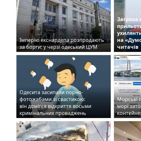
Загроза 
прильоти
ухилянти
Імперію екснардепа розпродають
на «Думс
за борги: у черзі одеський ЦУМ
читачів
Одесита засипали порно-
фотожабами зі свастикою:
Морські с
він домігся відкриття восьми
морі зато
кримінальних проваджень
контейне