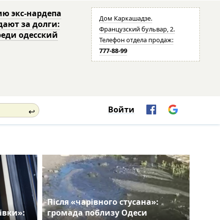
ю экс-нардепа
Дом Каркашадзе.
дают за долги:
Французский бульвар, 2.
реди одесский
Телефон отдела продаж:
777-88-99
Войти
↩
Після «чарівного стусана»:
івки»:
громада поблизу Одеси