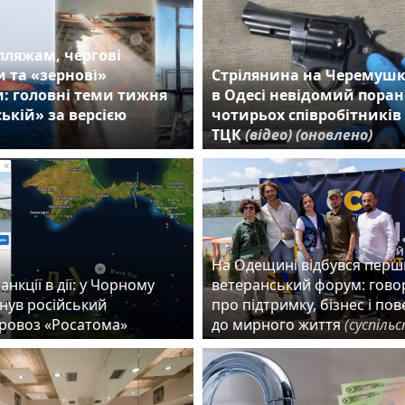
пляжам, чергові
 та «зернові»
Стрілянина на Черемушк
: головні теми тижня
в Одесі невідомий пора
ькій» за версією
чотирьох співробітників
ТЦК
(відео)
(оновлено)
На Одещині відбувся пер
анкції в дії: у Чорному
ветеранський форум: гово
нув російський
про підтримку, бізнес і по
ровоз «Росатома»
до мирного життя
(суспіль