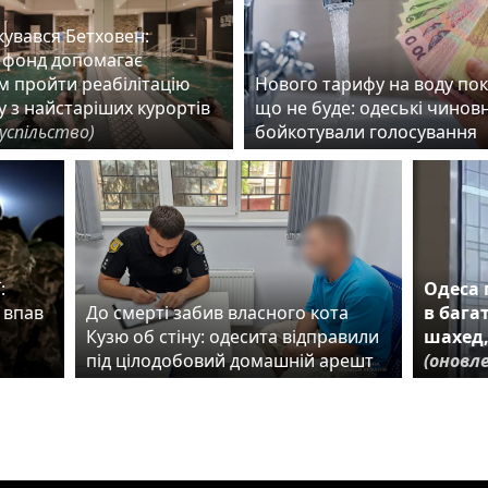
ікувався Бетховен:
 фонд допомагає
м пройти реабілітацію
Нового тарифу на воду по
 з найстаріших курортів
що не буде: одеські чинов
суспільство)
бойкотували голосування
:
Одеса 
 впав
До смерті забив власного кота
в бага
Кузю об стіну: одесита відправили
шахед,
під цілодобовий домашній арешт
(оновле