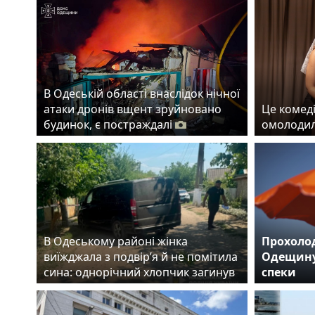
В Одеській області внаслідок нічної
атаки дронів вщент зруйновано
Це комеді
будинок, є постраждалі
омолодил
В Одеському районі жінка
Прохолод
виїжджала з подвір’я й не помітила
Одещину
сина: однорічний хлопчик загинув
спеки