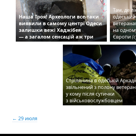
Там, де л
Наша Троя! Археологи все-таки
одеський
виявили в самому центрі Одеси
ветерана
залишки вежі Хаджібея
на одному
— а загалом сенсацій аж три
Європи
(
Стрілянина в одеській Аркадії
звільнений з полону ветеран
у кому після сутички
з військовослужбовцем
← 29 июля