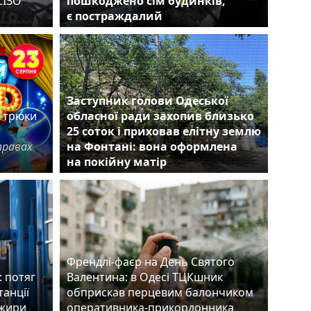
СІЗО
пошкоджено сім будинків,
ви
є постраждалий
є
Заступник голови Одеської
е трюки
обласної ради захопив близько
25 соток і приховав елітну землю
правах
на Фонтані: вона оформлена
на покійну матір
Френдлі-фаєр на День Святого
 потяг
Валентина: в Одесі ТЦКшник
танції
обприскав перцевим балончиком
ажири
оперативника-прикордонника