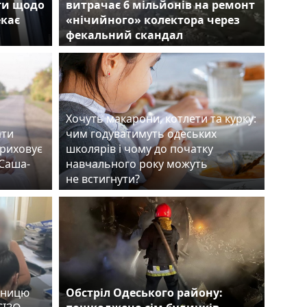
ти щодо
витрачає 6 мільйонів на ремонт
екає
«нічийного» колектора через
фекальний скандал
Хочуть макарони, котлети та курку:
ати
чим годуватимуть одеських
приховує
школярів і чому до початку
«Саша-
навчального року можуть
не встигнути?
вницю
Обстріл Одеського району: