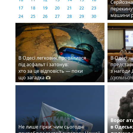
Серйозна 
17
18
19
20
21
22
23
перекинув
машини 
24
25
26
27
28
29
30
31
В Одесі легковик провалився
В Одесі 
під асфальт і затонув:
представн
хто за це відповість — поки
з нагоди 
що загадка
(суспільс
Ворог ат
Не лише гірки: чим сьогодні
в Одеськ