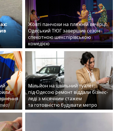
ах:
Жовті панчохи на пляжній вечірці:
нив
Одеський ТЮГ завершив сезон
спекотною шекспірівською
комедією
ший
Мільйон на шкільний туалет:
рили
під Одесою ремонт віддали бізнес-
вернення
леді з місячним стажем
ство)
та готовністю будувати метро