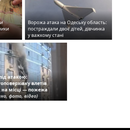
ки
Ворожа атака на Одеську область:
ники
постраждали двоє дітей, дівчинка
у важкому стані
під атакою:
топоверхівку влетів
 на місці — пожежа
но, фото, відео)