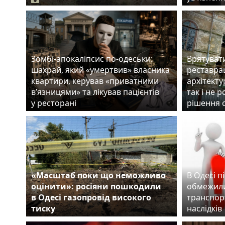
Зомбі-апокаліпсис по-одеськи:
Врятуват
шахрай, який «умертвив» власника
реставрац
квартири, керував «приватними
архітекту
в’язницями» та лікував пацієнтів
так і не 
у ресторані
рішення 
«Масштаб поки що неможливо
В Одесі п
оцінити»: росіяни пошкодили
обмежили
в Одесі газопровід високого
транспорт
тиску
наслідків