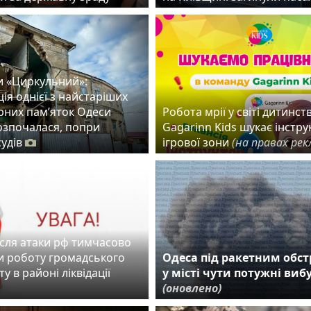
и «Циркульний»:
ія однієї з найстаріших
рних пам’яток Одеси
Робота мрії у світі дитинств
розпочалася, попри
Gagarinn Kids шукає інстру
судів
ігрової зони
(на правах рек
ісля атаки рф тимчасово
 роботу громадського
Одеса під ракетним обст
у в районі ліквідації
у місті чути потужні виб
(оновлено)