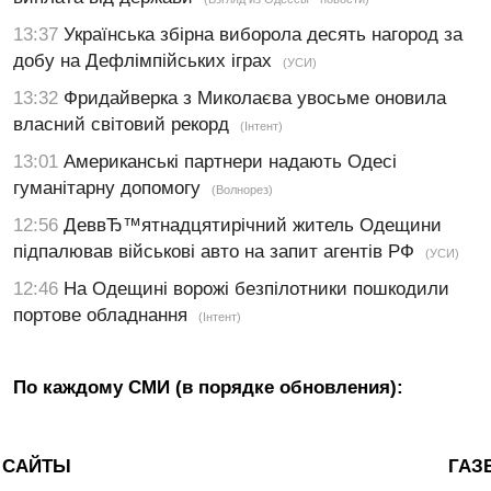
13:37
Українська збірна виборола десять нагород за
добу на Дефлімпійських іграх
(УСИ)
13:32
Фридайверка з Миколаєва увосьме оновила
власний світовий рекорд
(Інтент)
13:01
Американські партнери надають Одесі
гуманітарну допомогу
(Волнорез)
12:56
ДеввЂ™ятнадцятирічний житель Одещини
підпалював військові авто на запит агентів РФ
(УСИ)
12:46
На Одещині ворожі безпілотники пошкодили
портове обладнання
(Інтент)
По каждому СМИ (в порядке обновления):
САЙТЫ
ГАЗ