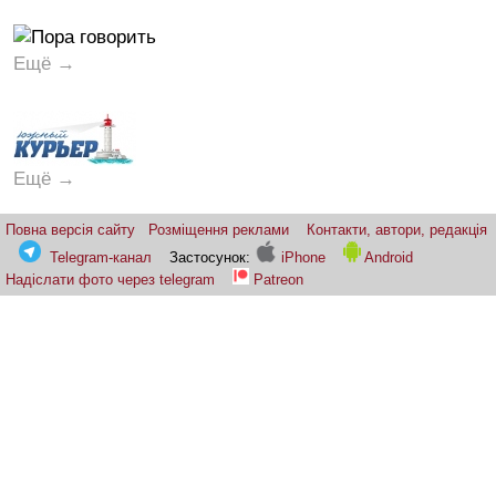
Ещё →
Ещё →
Повна версія сайту
Розміщення реклами
Контакти, автори, редакція
Telegram-канал
Застосунок:
iPhone
Android
Надіслати фото через telegram
Patreon