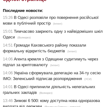
Последние новости:
15:26
В Одесі розповіли про повернення російської
мови в публічний простір
(Інтент)
15:01
Тимчасово закриють одну з найвідоміших шкіл
Одеси
(Волнорез)
14:51
Громади Каховського району показали
формальну відкритість бюджетів
(Інтент)
14:06
Агента кремля з Одещини судитимуть через
підпал за криптовалюту
(Інтент)
14:06
Україна сформувала делегацію на 34-ту сесію
ІМО: Зеленський підписав розпорядження
(УСИ)
14:01
В Одесі припинили діяльність нелегальних
гральних закладів
(Волнорез)
13:46
Зимові 6 500: кому доступна нова одноразова
виплата від держави
(Взгляд из Одессы - новости)