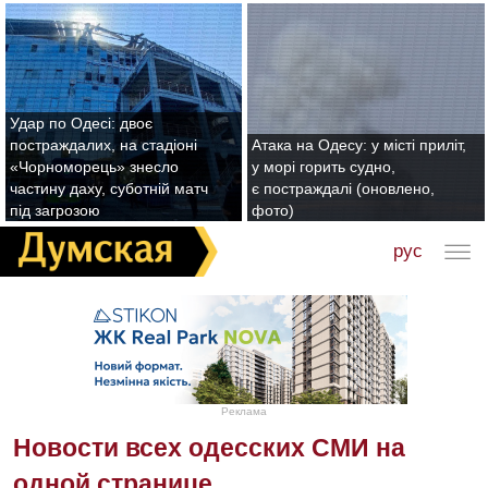
Удар по Одесі: двоє
постраждалих, на стадіоні
Атака на Одесу: у місті приліт,
«Чорноморець» знесло
у морі горить судно,
частину даху, суботній матч
є постраждалі (оновлено,
під загрозою
фото)
рус
Реклама
Новости всех одесских СМИ на
одной странице