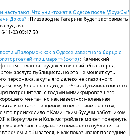
и наступают! Что уничтожат в Одессе после "Дружбы"
дачи Докса?
: Пивзавод на Гагарина будет застраивать
ва Будова..
16-11-03 09:47:50
вости «Палермо»: как в Одессе известного борца с
ркоторговлей «кошмарят» (фото)
: Каминский
фтором подан как художественный образ героя,
в этом заслуга публициста, но это не меняет суть
ого персонажа, а суть его далеко не сказочного
царя, ему больше подходит образ Лукьяненковского
ыря потрошителя, с годами мимикрировавшего
«хорошего мента», но как известно: маленькая
бачка и в старости щенок, и пёс останется псом,
то что происходило с Каминским будучи работником
ХР в Воркутлаге и Колымстройлаге может повернуть
дрожь любового недавноиспеченного публициста
к впрочем и обывателя, и как показывают последние