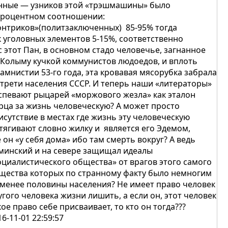
нные — узников этой «трэшмашины» было
процентном соотношении:
онтриков»(политзаключенных) 85-95% тогда
к уголовных элементов 5-15%, соответственно
с этот Пан, в основном стадо человечье, загнанное
 Колыму кучкой коммунистов людоедов, и вплоть
 амнистии 53-го года, эта кровавая мясорубка забрала
 трети населения СССР. И теперь наши «литераторы»
спевают рыцарей «моржового жезла» как эталон
рца за жизнь человеческую? А может просто
исутствие в местах где жизнь эту человеческую
тягивают словно жилку и является его Эдемом,
е он «у себя дома» ибо там смерть вокруг? А ведь
минский и на севере защищал идеалы
оциалистического общества» от врагов этого самого
щества которых по странному факту было немногим
 менее половины населения? Не имеет право человек
угого человека жизни лишить, а если он, этот человек
кое право себе присваивает, то кто он тогда???
16-11-01 22:59:57