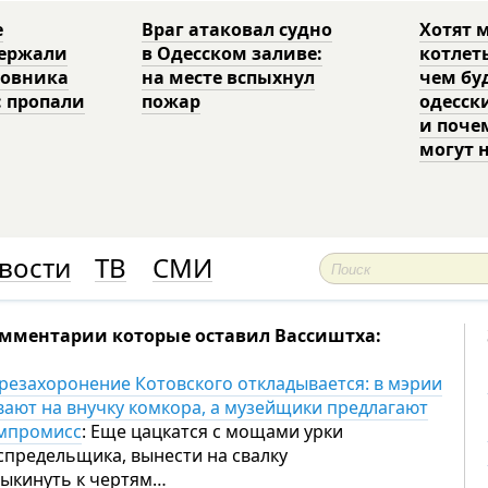
е
Враг атаковал судно
Хотят 
держали
в Одесском заливе:
котлет
ковника
на месте вспыхнул
чем бу
: пропали
пожар
одесск
и поче
могут 
вости
ТВ
СМИ
мментарии которые оставил Вассиштха:
резахоронение Котовского откладывается: в мэрии
вают на внучку комкора, а музейщики предлагают
мпромисс
: Еще цацкатся с мощами урки
спредельщика, вынести на свалку
выкинуть к чертям…