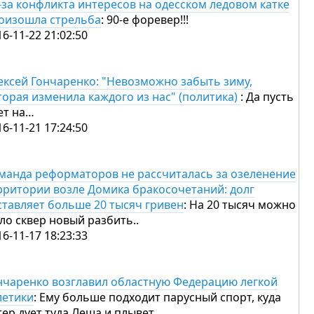
-за конфликта интересов на одесском ледовом катке
оизошла стрельба
: 90-е форевер!!!
16-11-22 21:02:50
ексей Гончаренко: "Невозможно забыть зиму,
торая изменила каждого из нас" (политика)
: Да пусть
ет на…
16-11-21 17:24:50
манда реформаторов не рассчиталась за озеленение
рритории возле Домика бракосочетаний: долг
ставляет больше 20 тысяч гривен
: На 20 тысяч можно
ло сквер новый разбить..
16-11-17 18:23:33
нчаренко возглавил областную Федерацию легкой
летики
: Ему больше подходит парусный спорт, куда
тер дует туда Леша и плывет..