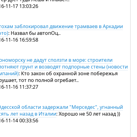
16-11-17 13:03:26
тохам заблокировал движение трамваев в Аркадии
ото)
: Назвал бы автопОц..
16-11-16 16:59:58
рноморску не дадут сползти в море: строители
лотняют грунт и возводят подпорные стены (новости
мпаний)
: Кто закон об охранной зоне побережья
рушает, тот по полной огребает..
16-11-16 11:37:27
Одесской области задержали "Мерседес", угнанный
сять лет назад в Италии
: Хорошо не 50 лет назад ))
16-11-14 00:33:56