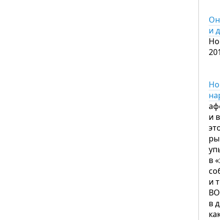
Он
и 
Но
20
Но
на
аф
и 
эт
ры
уп
в 
со
и 
ВО
в 
ка