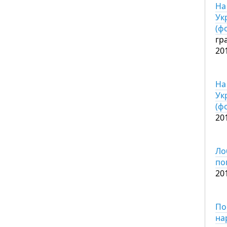
На
Ук
(ф
гр
20
На
Ук
(ф
20
Ло
по
20
По
на