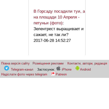
В Горсаду посадили туи, а
на площади 10 Апреля -
петуньи (фото)
:
Зелентрест выращивает и
сажает, не так ли?
2017-06-28 14:52:27
Повна версія сайту
Розміщення реклами
Контакти, автори, редакція
Telegram-канал
Застосунок:
iPhone
Android
Надіслати фото через telegram
Patreon