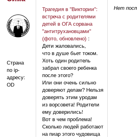
Нет пос
Трагедия в "Виктории":
встреча с родителями
детей в ОГА сорвана
"антитрухановцами"
(фото, обновлено)
:
Дети жаловались,
что в душе бьет током.
Хоть один родитель
Страна
забрал своего ребенка
по ip-
после этого?
адресу:
Или они очень сильно
OD
доверяют делам? Нельзя
доверять этим уродам
из ворсовета! Родители
ему доверились!
Вот в чем проблема!
Сколько людей работают
на пиар этого чудовища