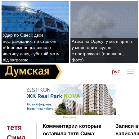
Удар по Одесі: двоє
постраждалих, на стадіоні
Атака на Одесу: у місті приліт,
«Чорноморець» знесло
у морі горить судно,
частину даху, суботній матч
є постраждалі (оновлено,
під загрозою
фото)
рус
Реклама
Комментарии которые
Записи в
тетя
оставила тетя Сима:
написала
Сима