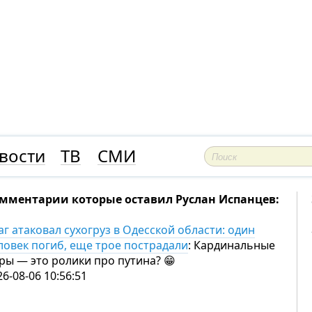
 сухогруз
Прохлада была
Импери
ласти:
недолгой: Одесчину
распро
погиб,
накрывает новая волна
на оче
радали
жары
ЦУМ
вости
ТВ
СМИ
мментарии которые оставил Руслан Испанцев:
аг атаковал сухогруз в Одесской области: один
ловек погиб, еще трое пострадали
: Кардинальные
ры — это ролики про путина? 😁
26-08-06 10:56:51