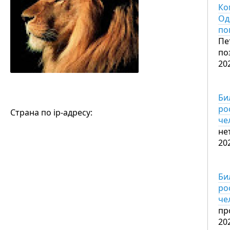
Ко
Од
по
Пе
по
20
Би
ро
Страна по ip-адресу:
че
не
20
Би
ро
че
пр
20