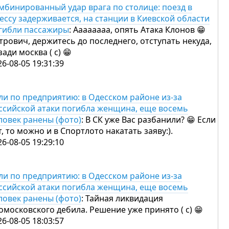
мбинированный удар врага по столице: поезд в
ессу задерживается, на станции в Киевской области
гибли пассажиры
: Аааааааа, опять Атака Клонов 😁
трович, держитесь до последнего, отступать некуда,
зади москва ( с) 😁
26-08-05 19:31:39
ли по предприятию: в Одесском районе из-за
ссийской атаки погибла женщина, еще восемь
ловек ранены (фото)
: В СК уже Вас разбанили? 😁 Если
т, то можно и в Спортлото накатать заяву:).
26-08-05 19:29:10
ли по предприятию: в Одесском районе из-за
ссийской атаки погибла женщина, еще восемь
ловек ранены (фото)
: Тайная ликвидация
омосковского дебила. Решение уже принято ( с) 😁
26-08-05 18:03:57