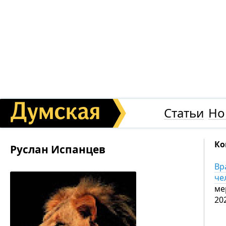
Хотят макароны,
Враг атаковал
котлеты и курицу:
в Одесской об
♕
чем будут кормить
один человек 
одесских школьников
еще трое пост
и почему к началу года
могут не успеть?
Статьи
Но
Ко
Руслан Испанцев
Вр
че
ме
20