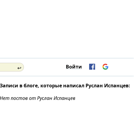
ю экс-нардепа
Дом Каркашадзе.
дают за долги:
Французский бульвар, 2.
реди одесский
Телефон отдела продаж:
777-88-99
Войти
↩
Записи в блоге, которые написал Руслан Испанцев:
Нет постов от Руслан Испанцев