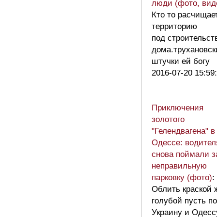
люди (фото, вид
Кто то расчищае
территорию
под строительст
дома.трухановск
штучки ей богу
2016-07-20 15:59
Приключения
золотого
"Гелендвагена" в
Одессе: водител
снова поймали з
неправильную
парковку (фото)
:
Облить краской 
голубой пусть п
Украину и Одес