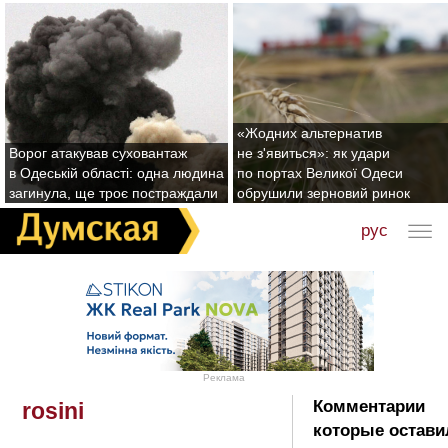
«Жодних альтернатив
Ворог атакував суховантаж
не з'явиться»: як удари
в Одеській області: одна людина
по портах Великої Одеси
загинула, ще троє постраждали
обрушили зерновий ринок
рус
Реклама
Комментарии
rosini
которые остави