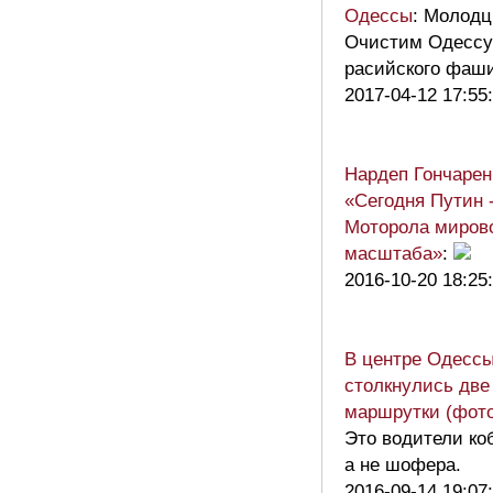
Одессы
: Молодц
Очистим Одессу
расийского фаш
2017-04-12 17:55
Нардеп Гончарен
«Сегодня Путин -
Моторола миров
масштаба»
:
2016-10-20 18:25
В центре Одесс
столкнулись две
маршрутки (фото
Это водители к
а не шофера.
2016-09-14 19:07