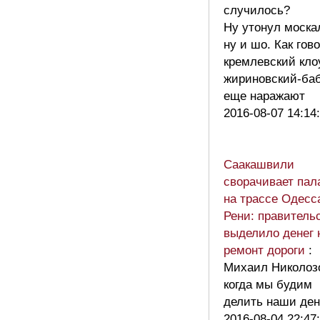
случилось?
Ну утонул моска
ну и шо. Как гов
кремлевский кло
жириновский-ба
еще наражают
2016-08-07 14:14
Саакашвили
сворачивает пал
на трассе Одесс
Рени: правитель
выделило денег 
ремонт дороги
:
Михаил Николоз
когда мы будим
делить наши ден
2016-08-04 22:47