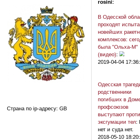
rosini:
В Одесской обла
проходят испыта
новейших ракет
комплексов: сег
была "Ольха-М"
(видео)
:
2019-04-04 17:36
Одесская трагед
родственники
погибших в Дом
профсоюзов
Страна по ip-адресу: GB
выступают прот
эксгумации тел
:
нет и суда нет.
2018-05-10 18:20