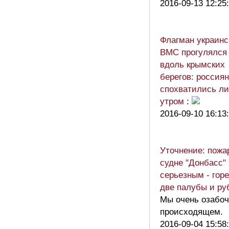
2016-09-13 12:25
Флагман украинс
ВМС прогулялся
вдоль крымских
берегов: россия
спохватились л
утром
:
2016-09-10 16:13
Уточнение: пожа
судне "Донбасс"
серьезным - гор
две палубы и ру
Мы очень озабо
происходящем.
2016-09-04 15:58