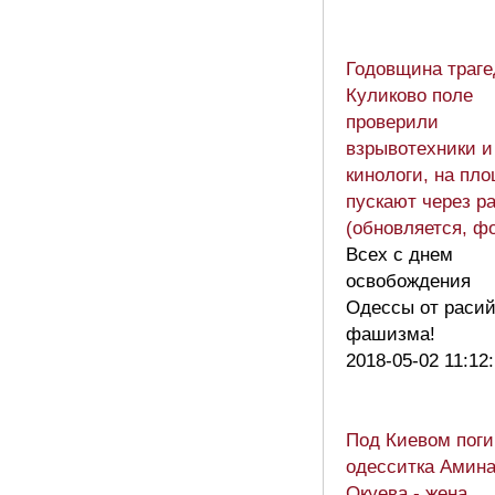
Годовщина траге
Куликово поле
проверили
взрывотехники и
кинологи, на пл
пускают через р
(обновляется, ф
Всех с днем
освобождения
Одессы от расий
фашизма!
2018-05-02 11:12
Под Киевом поги
одесситка Амин
Окуева - жена