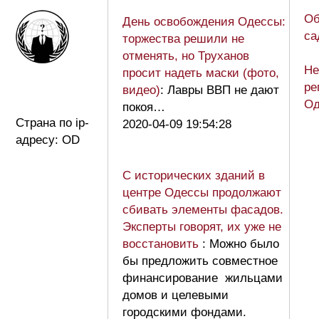
Об
День освобождения Одессы:
са
торжества решили не
отменять, но Труханов
Не
просит надеть маски (фото,
ре
видео)
: Лавры ВВП не дают
Од
покоя…
Страна по ip-
2020-04-09 19:54:28
адресу: OD
С исторических зданий в
центре Одессы продолжают
сбивать элементы фасадов.
Эксперты говорят, их уже не
восстановить
: Можно было
бы предложить совместное
финансирование жильцами
домов и целевыми
городскими фондами.