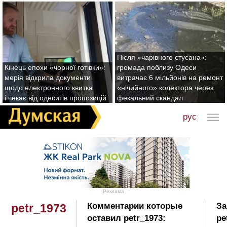
Після «чарівного стусана»:
Кінець епохи «чорної готівки»:
громада поблизу Одеси
мерія відкрила документи
витрачає 6 мільйонів на ремонт
щодо електронного квитка
«нічийного» колектора через
і чекає від одеситів пропозицій
фекальний скандал
рус
Реклама
Комментарии которые
За
petr_1973
оставил petr_1973:
pe