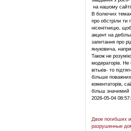
на нашому сайті
В болючих тема
про обстріли ти
нісенітницю, що
акцент на дебіль
запитання про рі
януковича, напри
Також не розумі
модераторів. Не 
вітьків- то підтя
більше поважни
коментаторів, са
більш значими
2026-05-04 08:57
Двое погибших 
разрушенные до