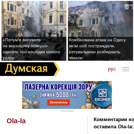
«Полум'я вирувало
Комбінована атака на Одесу:
на верхньому поверсі»:
вісім осіб постраждали,
одесити про наслідки нічного
рятувальники розбирають
удару
завали
рус
Реклама
Комментарии к
Ola-la
оставила Ola-la: