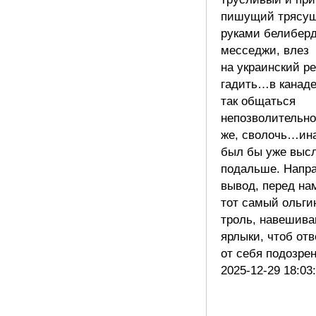
пишущий трясу
руками белибер
месседжи, влез
на украинский р
гадить…в канад
так общаться
непозволительно
же, сволочь…ин
был бы уже высл
подальше. Напр
вывод, перед на
тот самый ольги
троль, навешив
ярлыки, чтоб от
от себя подозре
2025-12-29 18:03