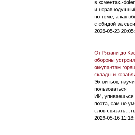
в коментах.-dolen
и неравнодушн
по теме, а как о
с обидой за св
2026-05-23 20:05
От Рязани до Ка
обороны устрои
оккупантам горя
склады и кораб
Эх витьок, науч
пользоваться
ИИ, упиваешься
поэта, сам не ум
слов связать…
2026-05-16 11:18