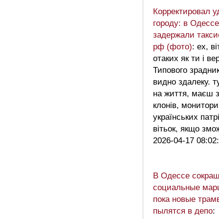
Корректировал у
городу: в Одессе
задержали такси
рф (фото)
: ех, в
отаких як ти і в
Типового зрадника
видно здалеку. 
на життя, маєш з
клонів, монитор
українських патрі
вітьок, якщо з
2026-04-17 08:02
В Одессе сокра
социальные мар
пока новые трам
пылятся в депо
: