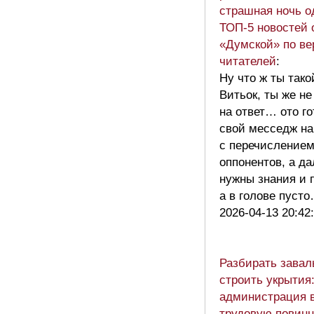
страшная ночь о
ТОП-5 новостей 
«Думской» по ве
читателей
:
Ну что ж ты так
Витьок, ты же н
на ответ… ото г
свой месседж на
с перечислением
оппонентов, а д
нужны знания и 
а в голове пус
2026-04-13 20:42
Разбирать завал
строить укрытия
администрация 
трудовую повинн