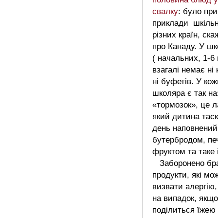
свалку
: було пр
приклади шкільн
різних країн, ска
про Канаду. У ш
( начальних, 1-6
взагалі немає ні 
ні буфетів. У кож
школяра є так н
«тормозок», це л
який дитина тас
день наповнений
бутербродом, пе
фруктом та таке 
Заборонено бр
продукти, які мо
визвати алергію,
на випадок, якщ
поділиться їжею