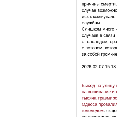
причины смерти.
случае возможн
иск к коммуналь
службам.
Слишком много 
случаев в связи
с гололедом, ср
с потопом, кото
за собой громкие
2026-02-07 15:18
Выход на улицу к
на выживание и 
тысяча травмир
Одесса провалил
гололедом
: якщо
не допомогає, як