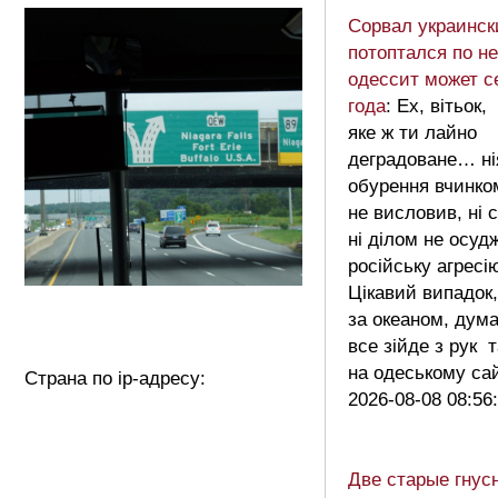
Сорвал украинск
потоптался по н
одессит может с
года
: Ех, вітьок,
яке ж ти лайно
деградоване… ні
обурення вчинко
не висловив, ні 
ні ділом не осуд
російську агресію
Цікавий випадок
за океаном, дум
все зійде з рук 
на одеському са
Страна по ip-адресу:
2026-08-08 08:56
Две старые гнус