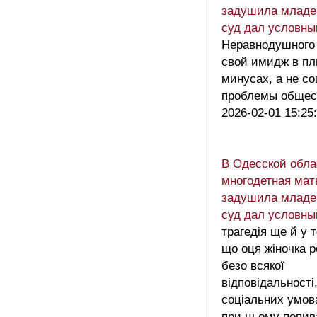
задушила младен
суд дал условны
Неравнодушного
свой имидж в пл
минусах, а не с
проблемы общес
2026-02-01 15:25
В Одесской обла
многодетная мат
задушила младен
суд дал условны
трагедія ще й у 
що оця жіночка р
безо всякої
відповідальності
соціальних умов
при цьому попи