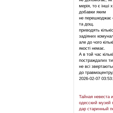
мерія, то є інші х
добавки яким
не перешкоджає 
та дощ.
приводять кількі
задіяних комунал
але до чого кіль
якості немає.
А в той час кільк
постраждалих ти
не всі звертають
до травмоцентр
2026-02-07 03:53
Тайная невеста 
одесский музей 
дар старинный п