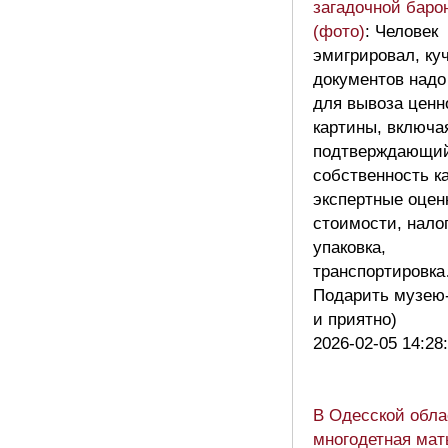
загадочной баро
(фото)
: Человек
эмигрировал, ку
документов надо
для вывоза ценн
картины, включа
подтверждающи
собственность к
экспертные оцен
стоимости, нало
упаковка,
транспортировк
Подарить музею-
и приятно)
2026-02-05 14:28
В Одесской обла
многодетная мат