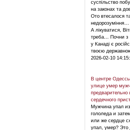
суспільство поб
на законах та дов
Ото втесалося т
недорозуміння…
А лікуватися, Віт
треба… Почни з 
у Канаді є росій
твоєю державн
2026-02-10 14:15
В центре Одессы
улице умер мужч
предварительно 
сердечного прис
Мужчина упал из
гололеда и зате
или же сердце с
упал, умер? Это