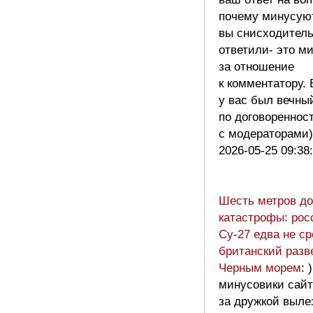
почему минусуют
вы снисходител
ответили- это м
за отношение
к комментатору. 
у вас был вечны
по договореннос
с модераторами
2026-05-25 09:38
Шесть метров до
катастрофы: рос
Су-27 едва не с
британский разв
Черным морем
: 
минусовики сайт
за дружкой выле