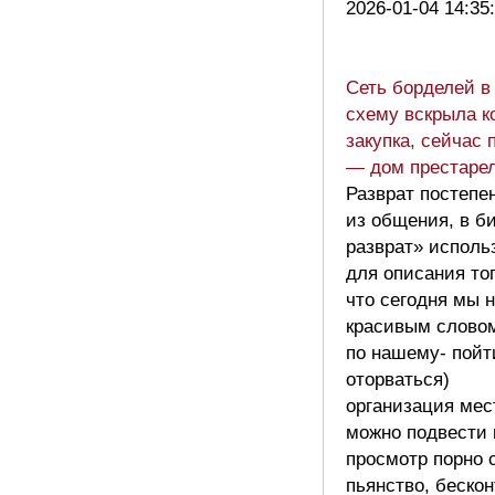
2026-01-04 14:35
Сеть борделей в
схему вскрыла к
закупка, сейчас 
— дом престаре
Разврат постепе
из общения, в б
разврат» исполь
для описания тог
что сегодня мы 
красивым словом
по нашему- пойт
оторваться)
организация мес
можно подвести 
просмотр порно 
пьянство, беско