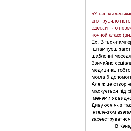
«У нас маленьки
его трусило пото
одессит - о пер
ночной атаке (ви
Ех, Вітьок-пампе
штампуєш загот
шаблонні меседж
Звичайно соціал
медицина, тобто
могла б допомог
Але ж це створін
маскується під р
іменами як видно
Дивуюся як з та
інтелектом взаг
зареєструватися 
В Канад