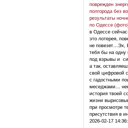
поврежден энерг
полгорода без в
результаты ночн
по Одессе (фото
в Одессе сейчас
это лотерея, пов
не повезет…Эх, 
тебя бы на одну
под взрывы и с
а так, оставляеш
свой цифровой 
с гадостными п
меседжами… нек
история твоей с
жизни вырисовы
при просмотре т
присутствия в 
2026-02-17 14:36