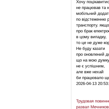
Хочу поцікавити
не працював та 
мобільний додат
по відстеженню 
транспорту. якщо
про брак електро
в цому випадку,
то це не дуже ко
Не буду казати
про оновлений д
що на мою думк
не є успішним,
але вже нехай
би працювало щ
2026-04-13 20:53
Трудовая повинн
развал Мечников