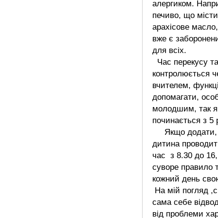
алергиком. Напр
печиво, що міст
арахісове масло,
вже є заборонен
для всіх.
Час перекусу та
контролюється ч
вчителем, функці
допомагати, осо
молодшим, так я
починається з 5 р
Якщо додати, 
дитина проводит
час з 8.30 до 16
суворе правило 
кожний день свою
На мій погляд ,
сама себе відво
від проблеми ха