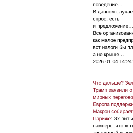
поведение…
В данном случае
спрос, есть
и предложение
Все организован
как малое предп
вот налоги бы п
а не крыше…
2026-01-04 14:24
Что дальше? Зел
Трамп заявили о
мирных перегово
Европа поддержи
Макрон собирает
Париже
: Эх вить
памперс..что ж т
трусливый и пр