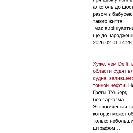
алкоголь до шост
разом з бабусе
такого життя
має вирішувати
ще до народжен
2026-02-01 14:28
Хуже, чем Delfi:
области судят в
судна, залившег
тонной нефти
: Н
Греты ТУнберг,
без сарказма.
Экологическая к
которая может о
только небольш
штрафом…