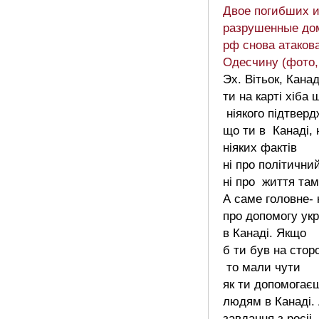
Двое погибших 
разрушенные до
рф снова атаков
Одесчину (фото,
Эх. Вітьок, Кана
ти на карті хіба 
ніякого підтвер
що ти в Канаді, 
ніяких фактів
ні про політични
ні про життя там
А саме головне- 
про допомогу ук
в Канаді. Якщо
б ти був на сторо
то мали чути
як ти допомога
людям в Канаді. 
завдання з росіі