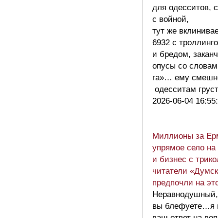
для одесситов, 
с войной,
тут же вклинивае
6932 c троллинг
и бредом, закан
опусы со словам
га»… ему смешно
одесситам гру
2026-06-04 16:55
Миллионы за Ер
упрямое село на
и бизнес с трико
читатели «Думс
предпочли на эт
Неравнодушный,
вы блефуете…я
ваш ответ на воп