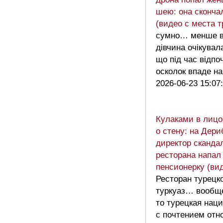
шею: она сконча
(видео с места т
сумно… менше в
дівчина очікувал
що під час відпо
осколок впаде на
2026-06-23 15:07
Кулаками в лицо
о стену: на Дер
директор сканда
ресторана напал
пенсионерку (ви
Ресторан турецко
туркуаз… вообщ
то турецкая нац
с почтением отн