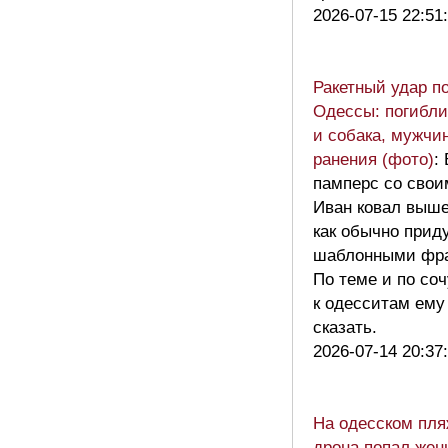
2026-07-15 22:51
Ракетный удар п
Одессы: погибл
и собака, мужчи
ранения (фото)
:
памперс со свои
Иван ковал выше
как обычно прид
шаблонными фр
По теме и по со
к одесситам ему
сказать.
2026-07-14 20:37
На одесском пля
дрона попал жен