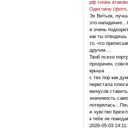
рф снова атаков
Одесчину (фото,
Эх Витьок, лучш
это нападение…
и очень подозри
как ты отводишь
то, что приписы
другим…
Твой психо порт
прозрачен, совс
крыша
с тех пор как ду
перестала плюс
минусов ставить
значимость само
потерялась…Пи
и чувство брезг
к тебе не поки
2026-05-03 14:11