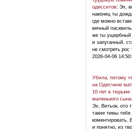
одесситов
: Эх, в
наконец ты дожд
где можно встав
вечный пасквил
же ты ущербный
и запуганный, с
не смотреть ро
2026-04-06 14:50
Убила, потому ч
на Одесчине мат
10 лет в тюрьме
маленького сын
Эх, Витьок, ото 
такие темы тебе
коментировать. 
и понятно, из тв