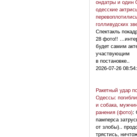
ондатры и один 
одесские актрис
перевоплотились
голливудских зв
Спектакль покадр
28 фото!! …инте
будет самим акт
участвующим
в постановке..
2026-07-26 08:54
Ракетный удар п
Одессы: погибл
и собака, мужчи
ранения (фото)
:
памперса затрус
от злобы).. про
трястись, ничт