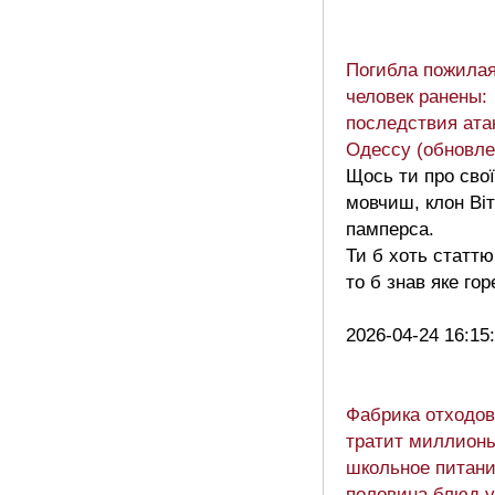
Погибла пожилая
человек ранены:
последствия ата
Одессу (обновле
Щось ти про свої
мовчиш, клон Віт
памперса.
Ти б хоть статтю
то б знав яке го
2026-04-24 16:15
Фабрика отходов
тратит миллионы
школьное питани
половина блюд у