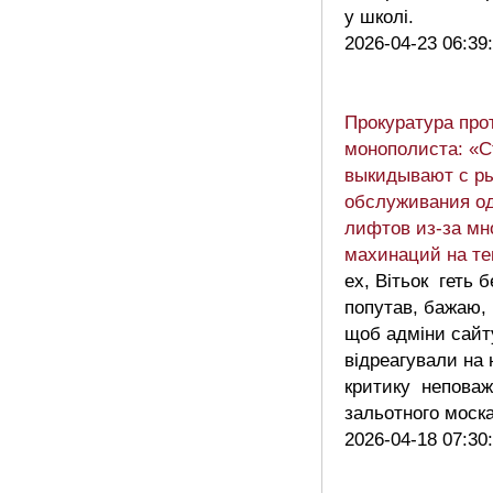
у школі.
2026-04-23 06:39
Прокуратура про
монополиста: «С
выкидывают с р
обслуживания о
лифтов из-за мн
махинаций на те
ех, Вітьок геть б
попутав, бажаю,
щоб адміни сайт
відреагували на
критику неповаж
зальотного мос
2026-04-18 07:30