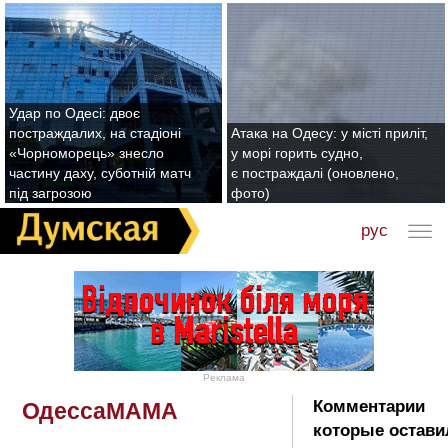
Удар по Одесі: двоє
постраждалих, на стадіоні
Атака на Одесу: у місті приліт,
«Чорноморець» знесло
у морі горить судно,
частину даху, суботній матч
є постраждалі (оновлено,
під загрозою
фото)
рус
Реклама
Комментарии
ОдессаМАМА
которые остави