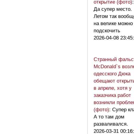
открытие (фото)
:
Да супер место.
Летом так вообщ
на велике можно
подскочить
2026-04-08 23:45
Странный фальс
McDonald`s возл
одесского Дюка
обещают открыт
в апреле, хотя у
заказчика работ
возникли пробл
(фото)
: Супер кл
А то там дом
разваливался.
2026-03-31 00:16