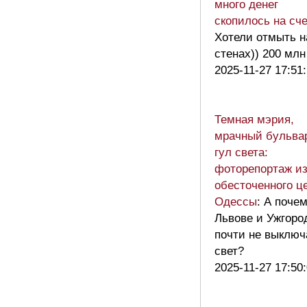
много денег
скопилось на сч
Хотели отмыть н
стенах)) 200 млн
2025-11-27 17:51
Темная мэрия,
мрачный бульва
гул света:
фоторепортаж и
обесточенного ц
Одессы
: А поче
Львове и Ужгоро
почти не выклю
свет?
2025-11-27 17:50