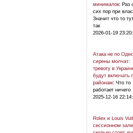
минималок
: Раз 
сих пор при влас
Значит что то ту
так
2026-01-19 23:20
Атака не по Оде
сирены молчат:
тревогу в Украин
будут включать 
районам
: Что то
работает ничего
2025-12-16 22:14
Rolex и Louis Vui
сессионном зале
сколько стоят лу