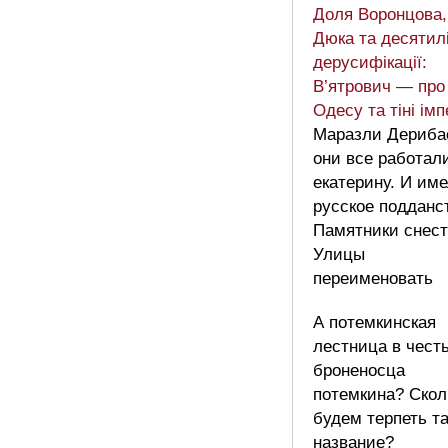
Доля Воронцова,
Дюка та десятил
дерусифікації:
В’ятрович — про
Одесу та тіні імп
Маразли Дериба
они все работал
екатерину. И им
русское подданс
Памятники снест
Улицы
переименовать
А потемкинская
лестница в чест
броненосца
потемкина? Скол
будем терпеть т
название?