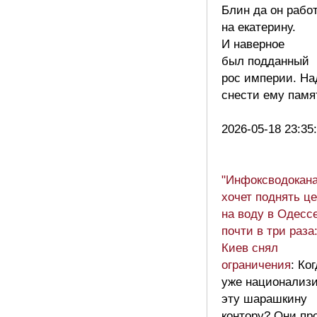
Блин да он рабо
на екатерину.
И наверное
был подданный
рос империи. На
снести ему памя
2026-05-18 23:35
"Инфоксводокана
хочет поднять ц
на воду в Одесс
почти в три раза
Киев снял
ограничения
: Ко
уже национализ
эту шарашкину
контору? Они пр