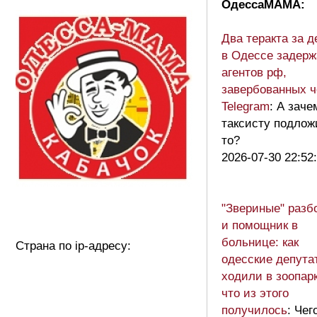
ОдессаМАМА:
Два теракта за д
в Одессе задер
агентов рф,
завербованных ч
Telegram
: А заче
таксисту подлож
то?
2026-07-30 22:52
"Звериные" разб
и помощник в
больнице: как
Страна по ip-адресу:
одесские депута
ходили в зоопар
что из этого
получилось
: Чег