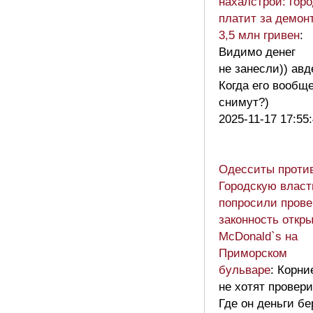
нахалстрой: гор
платит за демон
3,5 млн гривен
:
Видимо денег
не занесли)) авд
Когда его вообщ
снимут?)
2025-11-17 17:55
Одесситы проти
Городскую власт
попросили прове
законность откр
McDonald`s на
Приморском
бульваре
: Корни
не хотят провер
Где он деньги бе