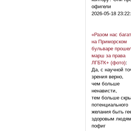
офигели
2026-05-18 23:22
«Разом нас багат
на Приморском
бульваре проше
марш за права
ЛГБТК+ (фото)
:
Да, с научной то
зрения верно,
чем больше
ненависти,
тем больше скр
потенциального
желания быть ге
здоровым людя
пофиг