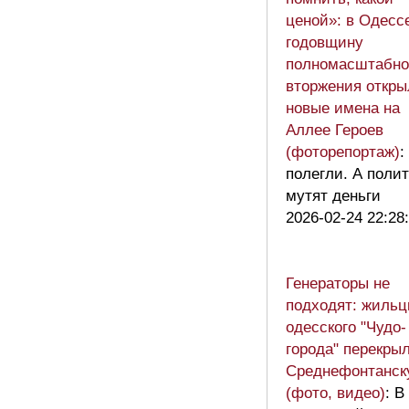
ценой»: в Одесс
годовщину
полномасштабно
вторжения откры
новые имена на
Аллее Героев
(фоторепортаж)
:
полегли. А поли
мутят деньги
2026-02-24 22:28
Генераторы не
подходят: жиль
одесского "Чудо-
города" перекры
Среднефонтанск
(фото, видео)
: В