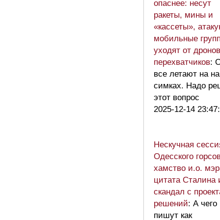
опаснее: несут
ракеты, мины и
«кассеты», атак
мобильные груп
уходят от дронов
перехватчиков
: 
все летают на н
симках. Надо ре
этот вопрос
2025-12-14 23:47
Нескучная сесси
Одесского горсов
хамство и.о. мэр
цитата Сталина 
скандал с проек
решений
: А чего
пишут как