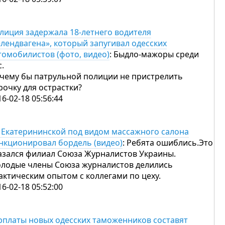
лиция задержала 18-летнего водителя
елендвагена», который запугивал одесских
томобилистов (фото, видео)
: Быдло-мажоры среди
с.
чему бы патрульной полиции не пристрелить
рочку для острастки?
16-02-18 05:56:44
 Екатерининской под видом массажного салона
нкционировал бордель (видео)
: Ребята ошиблись.Это
азался филиал Союза Журналистов Украины.
лодые члены Союза журналистов делились
актическим опытом с коллегами по цеху.
16-02-18 05:52:00
рплаты новых одесских таможенников составят