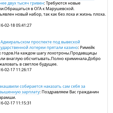
нее двух тысяч гривен
: Требуются новые
хи.Обращаться в ОГА к Марушевской.
ьявлен новый набор, так как без лоха и жизнь плоха.
16-02-18 05:41:27
 Адмиральском проспекте под вывеской
сударственной лотереи прятали казино
: Римейк
х годов.На каждом шагу лохотроны.Продавщицы
али внаглую обсчитывать.Полно криминала.Добро
жаловать в светлое будущее.
16-02-17 11:26:17
акашвили собирается наказать сам себя за
вышенную зарплату
: Поздравляем Вас гражданин
врамши.
16-02-17 11:15:31