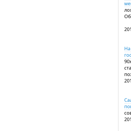
ме
ло
Об
20
На
го
90
ст
по
20
Са
по
со
20