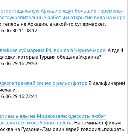
огострадальную Аркадию ждут большие перемены -
регоукрепительные работы и открытие вида на море
:
о теперь не Аркадия, а какой-то супермаркет.
16-06-30 11:08:12
вейшая субмарина РФ вошла в Черное море
: А где 4
длодки, которые Турция обещала Украине?
16-06-29 16:29:53
Одессе трамвай сошел с рельс (фото)
: В дельфинарий
иехали.
16-06-29 16:22:41
стиваль еды на Морвокзале: одесситы любят
веселиться и особенно поесть
: Напоминает фильм
осква на Гудзоне».Там один еврей говорил:«пожрать