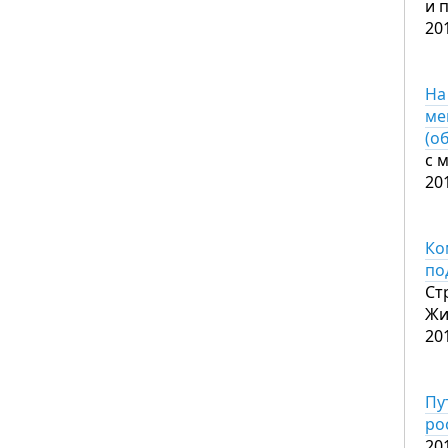
и 
20
На
ме
(о
с 
20
Ко
по
Ст
Жи
20
Пу
ро
20