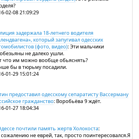
рделя?
16-02-08 21:09:29
лиция задержала 18-летнего водителя
елендвагена», который запугивал одесских
томобилистов (фото, видео)
: Эти мальчики
 обезьяны не далеко ушли.
т что им можно вообще обьяснять?
чше бы в тюрьму посадили.
16-01-29 15:01:24
тин предоставил одесскому сепаратисту Вассерману
ссийское гражданство
: Воробьёва 9 ждёт.
16-01-27 18:04:34
Одессе почтили память жертв Холокоста
:
к сожалению не еврей, так, просто поинтересовался.Я