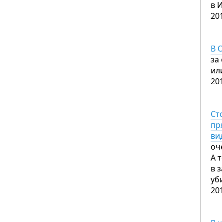
в 
20
В 
за
ил
20
Ст
пр
ви
оч
А 
в 
уб
20