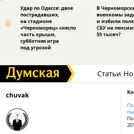
Удар по Одессе: двое
В Черноморск
пострадавших,
военкомы за
♕
на стадионе
и избили пол
«Черноморец» снесло
СБУ на пенсии
часть крыши,
55 тысяч?
субботняя игра
под угрозой
Статьи
Но
Ко
chuvak
По
пы
По
20