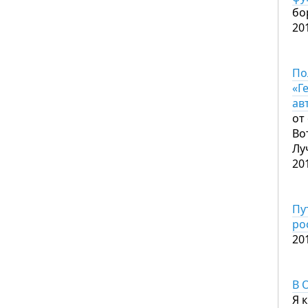
бо
20
По
«Г
ав
от
Во
Лу
20
Пу
ро
20
В 
Я 