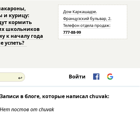
макароны,
Дом Каркашадзе.
ы и курицу:
Французский бульвар, 2.
дут кормить
Телефон отдела продаж:
их школьников
777-88-99
му к началу года
не успеть?
Войти
↩
Записи в блоге, которые написал chuvak:
Нет постов от chuvak