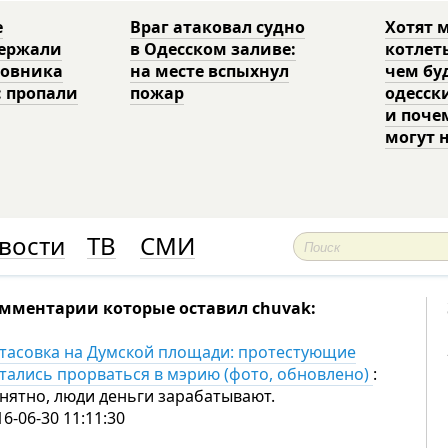
е
Враг атаковал судно
Хотят 
держали
в Одесском заливе:
котлет
ковника
на месте вспыхнул
чем бу
: пропали
пожар
одесск
и поче
могут 
вости
ТВ
СМИ
мментарии которые оставил chuvak:
тасовка на Думской площади: протестующие
тались прорваться в мэрию (фото, обновлено)
:
нятно, люди деньги зарабатывают.
16-06-30 11:11:30