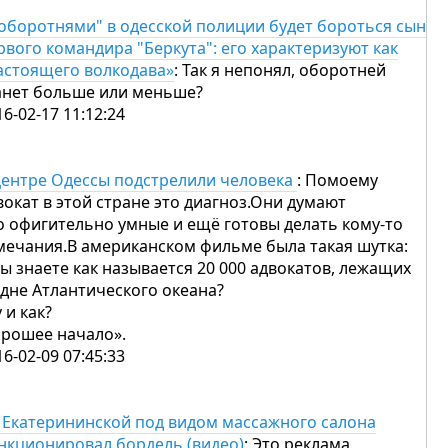
"оборотнями" в одесской полиции будет бороться сын
рвого командира "Беркута": его характеризуют как
астоящего волкодава»
: Так я непонял, оборотней
анет больше или меньше?
16-02-17 11:12:24
центре Одессы подстрелили человека
: Помоему
вокат в этой стране это диагноз.Они думают
о офигительно умные и ещё готовы делать кому-то
мечания.В американском фильме была такая шутка:
Вы знаете как называется 20 000 адвокатов, лежащих
 дне Атлантического океана?
 и как?
орошее начало».
16-02-09 07:45:33
 Екатерининской под видом массажного салона
нкционировал бордель (видео)
: Это реклама