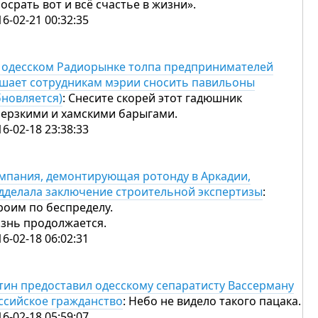
посрать вот и всё счастье в жизни».
16-02-21 00:32:35
 одесском Радиорынке толпа предпринимателей
шает сотрудникам мэрии сносить павильоны
бновляется)
: Снесите скорей этот гадюшник
мерзкими и хамскими барыгами.
16-02-18 23:38:33
мпания, демонтирующая ротонду в Аркадии,
дделала заключение строительной экспертизы
:
роим по беспределу.
знь продолжается.
16-02-18 06:02:31
тин предоставил одесскому сепаратисту Вассерману
ссийское гражданство
: Небо не видело такого пацака.
16-02-18 05:59:07