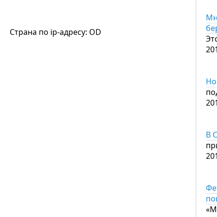
Мн
бе
Страна по ip-адресу: OD
Эт
20
Но
по
20
В 
пр
20
Фе
по
«М