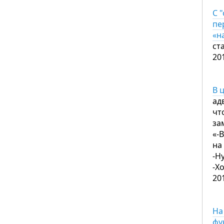
С 
пе
«н
ст
20
В 
ад
чт
за
«-
на
-Ну
-Х
20
На
фу