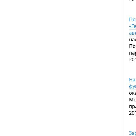
По
«Г
ав
на
По
па
20
На
фу
ок
Мо
пр
20
За