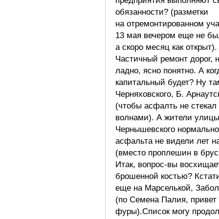
предприятия выполняют с
обязанности? (разметки
на отремонтированном уча
13 мая вечером еще не бы
а скоро месяц как открыт).
Частичный ремонт дорог, 
ладно, ясно понятно. А ког
капитальный будет? Ну та
Черняховского, Б. Арнаутс
(чтобы асфалть не стекал
волнами). А жители улиц
Чернышевского нормально
асфальта не видели лет н
(вместо проплешин в брус
Итак, вопрос-вы восхищае
брошенной костью? Кстат
еще на Марселькой, Забол
(по Семена Палия, привет
фуры).Список могу продо