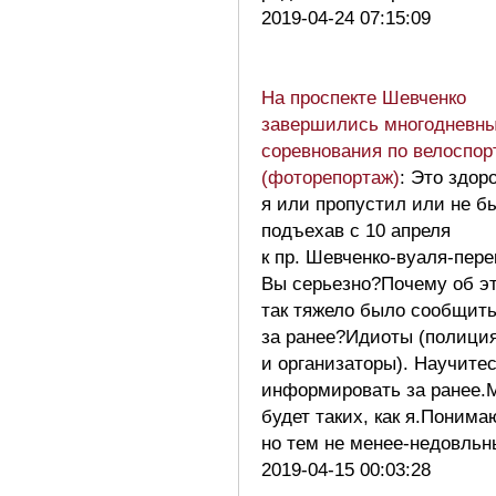
2019-04-24 07:15:09
На проспекте Шевченко
завершились многодневн
соревнования по велоспор
(фоторепортаж)
: Это здор
я или пропустил или не б
подъехав с 10 апреля
к пр. Шевченко-вуаля-пере
Вы серьезно?Почему об э
так тяжело было сообщит
за ранее?Идиоты (полици
и организаторы). Научите
информировать за ранее.
будет таких, как я.Поним
но тем не менее-недовль
2019-04-15 00:03:28