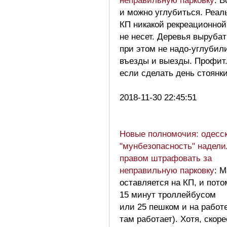
неправильную парковку
: В
и можно углубиться. Реал
КП никакой рекреационной
не несет. Деревья вырубат
при этом не надо-углубил
въезды и выезды. Профит
если сделать день стоянки
2018-11-30 22:45:51
Новые полномочия: одесс
"мунбезопасность" надел
правом штрафовать за
неправильную парковку
: 
оставляется на КП, и пото
15 минут троллейбусом
или 25 пешком и на работе
там работает). Хотя, скоре