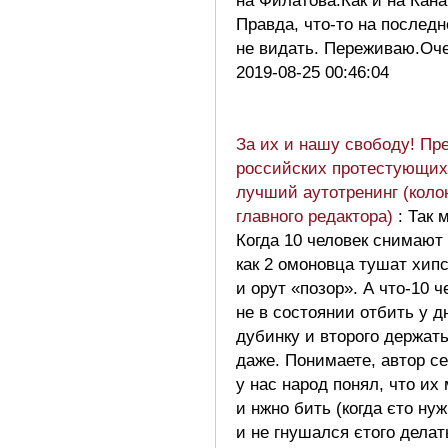
на Филатова.Как и на Кана
Правда, что-то на последн
не видать. Переживаю.Оч
2019-08-25 00:46:04
За их и нашу свободу! Пр
российских протестующих 
лучший аутотренинг (коло
главного редактора)
: Так 
Когда 10 человек снимают
как 2 омоновца тушат хип
и орут «позор». А что-10 ч
не в состоянии отбить у д
дубинку и второго держат
даже. Понимаете, автор с
у нас народ понял, что их
и нжно бить (когда єто нуж
и не гнушался єтого делат