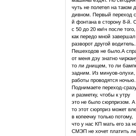
машины ездят. Но сегодня
чуть не полетел на таком 
дивном. Первый переход с
й фонтана в сторону 8-й. 
с 50 до 20 км\ч после того,
как передо мной завершал
разворот другой водитель.
Пешеходов не было.А спр
от меня дэу знатно чиркан
то ли днищем, то ли бамп
задним. Из минуов-олухи,
работы проводятся ночью.
Поднимаете переход-сразу
и разметку, чтобы к утру
это не было сюрпризом. А
то этот сюрприз может вл
в копеечку только потому,
что у нас КП мать его за н
СМЭП не хочет платить л