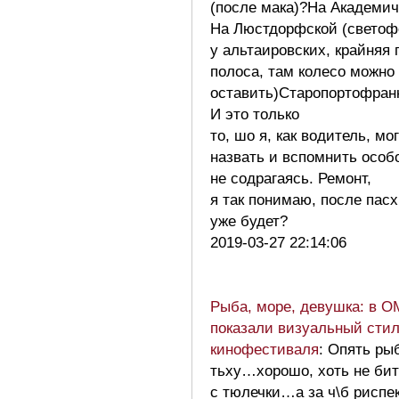
(после мака)?На Академич
На Люстдорфской (светоф
у альтаировских, крайняя 
полоса, там колесо можно
оставить)Старопортофран
И это только
то, шо я, как водитель, мо
назвать и вспомнить особ
не содрагаясь. Ремонт,
я так понимаю, после пас
уже будет?
2019-03-27 22:14:06
Рыба, море, девушка: в 
показали визуальный стил
кинофестиваля
: Опять р
тьху…хорошо, хоть не бит
с тюлечки…а за ч\б риспек