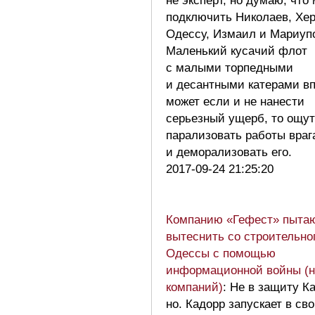
не эксперт, но думаю, что
подключить Николаев, Хер
Одессу, Измаил и Мариуп
Маленький кусачий флот
с малыми торпедными
и десантными катерами в
может если и не нанести
серьезный ущерб, то ощу
парализовать работы враг
и деморализовать его.
2017-09-24 21:25:20
Компанию «Гефест» пыта
вытеснить со строительно
Одессы с помощью
информационной войны (н
компаний)
: Не в защиту К
но. Кадорр запускает в св