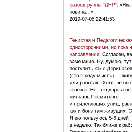
разведгруппы "ДНР"
: «Яка
новина…»
2019-07-05 22:41:53
Тенистая и Педагогическа
односторонними, но пока н
направление
: Согласен, в
замечание. Ну, думаю, ту
поступить как с Дерибасо
(єто с ходу мысль) — жив
или работаю. Хотя, не вых
конечно. Но, это дорога не
жильцов Посмитного
и прилегающих улиц, рав
как и бонз там живущих. 
Я ею пользуюсь 5-6 дней
в неделю. Так ближе к раб