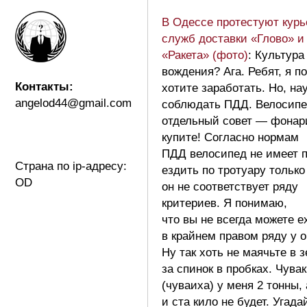
В Одессе протестуют кур
служб доставки «Глово» и
«Ракета» (фото)
: Культура
вождения? Ага. Ребят, я п
Контакты:
хотите заработать. Но, на
angelod44@gmail.com
соблюдать ПДД. Велосип
отдельный совет — фонар
купите! Согласно нормам
ПДД велосипед не имеет 
Страна по ip-адресу:
ездить по тротуару только
OD
он не соответствует ряду
критериев. Я понимаю,
что вы не всегда можете е
в крайнем правом ряду у 
Ну так хоть не маячьте в 
за спинок в пробках. Чувак
(чуваиха) у меня 2 тонны, 
и ста кило не будет. Угада