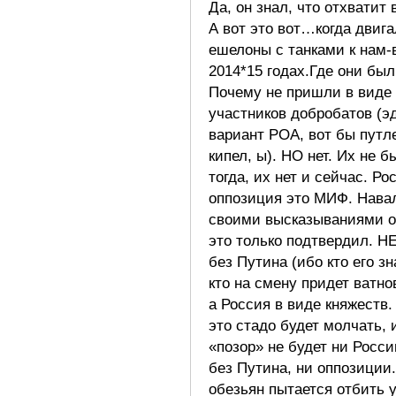
Да, он знал, что отхватит в
А вот это вот…когда двиг
ешелоны с танками к нам-
2014*15 годах.Где они бы
Почему не пришли в виде
участников добробатов (э
вариант РОА, вот бы путл
кипел, ы). НО нет. Их не б
тогда, их нет и сейчас. Ро
оппозиция это МИФ. Нава
своими высказываниями 
это только подтвердил. Н
без Путина (ибо кто его зн
кто на смену придет ватно
а Россия в виде княжеств.
это стадо будет молчать, 
«позор» не будет ни Росси
без Путина, ни оппозиции
обезьян пытается отбить 