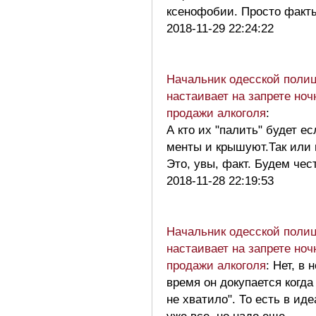
ксенофобии. Просто фак
2018-11-29 22:24:22
Начальник одесской поли
настаивает на запрете ноч
продажи алкоголя
:
А кто их "палить" будет е
менты и крышуют.Так или 
Это, увы, факт. Будем че
2018-11-28 22:19:53
Начальник одесской поли
настаивает на запрете ноч
продажи алкоголя
: Нет, в 
время он докупается когда 
не хватило". То есть в ид