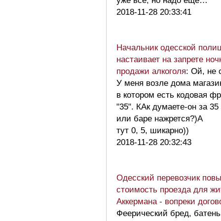
уже все, но надо еще…
2018-11-28 20:33:41
Начальник одесской поли
настаивает на запрете ноч
продажи алкоголя
: Ой, не 
У меня возле дома магази
в котором есть кодовая ф
"35". КАк думаете-он за 35
или баре нажрется?)А
тут 0, 5, шикарно))
2018-11-28 20:32:43
Одесский перевозчик пов
стоимость проезда для жи
Аккермана - вопреки дого
Феерический бред, батень