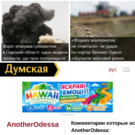
«Жодних альтернатив
Ворог атакував суховантаж
не з'явиться»: як удари
в Одеській області: одна людина
по портах Великої Одеси
загинула, ще троє постраждали
обрушили зерновий ринок
рус
Реклама
Комментарии которые ос
AnotherOdessa
AnotherOdessa: