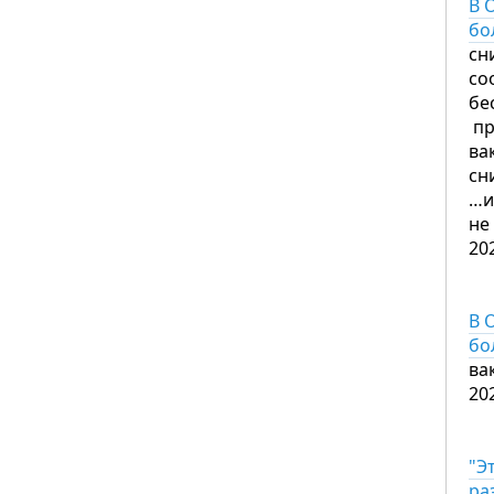
В 
бо
сн
со
бе
пр
ва
сн
…и
не
20
В 
бо
ва
20
"Э
ра