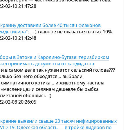
22-02-10 21:47:28
Украину доставили более 40 тысяч флаконов
емдесивира"
: … ) главное не оказаться в этих 10%.
22-02-10 21:42:48
боры в Затоке и Каролино-Бугазе: теризбирком
чал принимать документы от кандидатов
:
 и в самом деле так нужен этот сельский голова???
олько без него обходятся… выбрали
 симпатичного котика… и животному настала
 «масленица» и селянам дешевле бы рыбка
 сметаной обошлись. ;)
22-02-08 20:26:05
Украине выявили свыше 23 тысяч инфицированных
VID-19: Одесская область — в тройке лидеров по