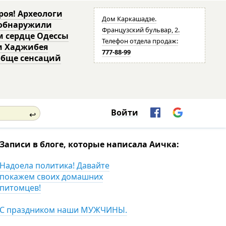
роя! Археологи
Дом Каркашадзе.
 обнаружили
Французский бульвар, 2.
м сердце Одессы
Телефон отдела продаж:
и Хаджибея
777-88-99
обще сенсаций
Войти
↩
Записи в блоге, которые написала Аичка:
Надоела политика! Давайте
покажем своих домашних
питомцев!
С праздником наши МУЖЧИНЫ.