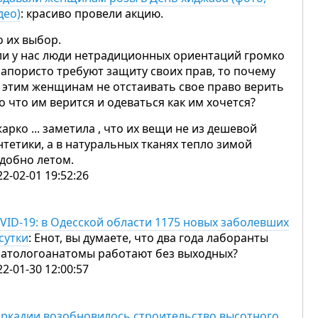
део)
: красиво провели акцию.
о их выбор.
ли у нас люди нетрадиционных ориентаций громко
напористо требуют защиту своих прав, то почему
 этим женщинам не отстаивать свое право верить
то что им верится и одеваться как им хочется?
жарко ... заметила , что их вещи не из дешевой
нтетики, а в натуральных тканях тепло зимой
удобно летом.
22-02-01 19:52:26
VID-19: в Одесской области 1175 новых заболевших
 сутки
: Енот, вы думаете, что два года лаборанты
патологоанатомы работают без выходных?
22-01-30 12:00:57
Аркадии возобновилось строительство высотного