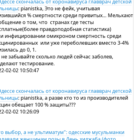
Одессе скончалась от коронавируса главврач детской
льницы
: pianistka, Это не фейк, учитывая
изившийся % смертности среди привитых… Мелькают
общение о том, что странах где тесты
сплатные(более правдоподобная статистика)
и инфицировании омикроном смертность среди
кцинированных или уже переболевших вместо 3-4%
изилась до 0, 1.
 не забывайте сколько людей сейчас заболев,
 делают тестирование.
22-02-02 10:50:47
Одессе скончалась от коронавируса главврач детской
льницы
: pianistka, а разве кто то из производителей
кцин обещает 100 % защиты???
22-02-02 10:26:09
то выбор, а не ультиматум": одесские мусульманки
здавали женщинам розы в День хиджаба (фото,