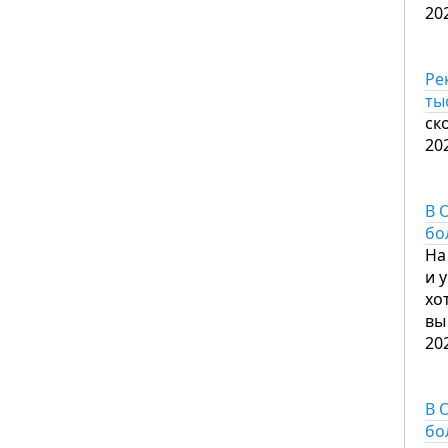
20
Ре
ты
ск
20
В 
бо
На
и 
хо
вы
20
В 
бо