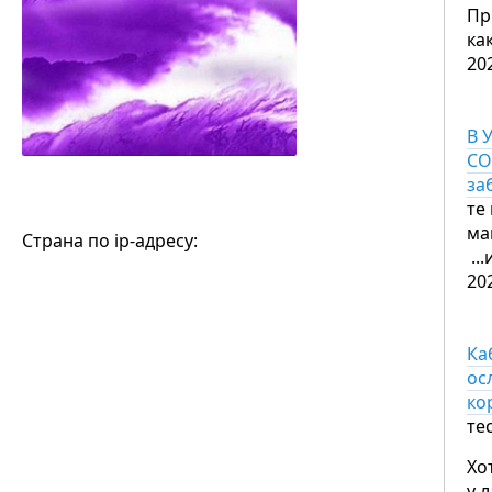
Пр
ка
20
В 
CO
за
те
ма
Страна по ip-адресу:
..
20
Ка
ос
ко
те
Хо
у 