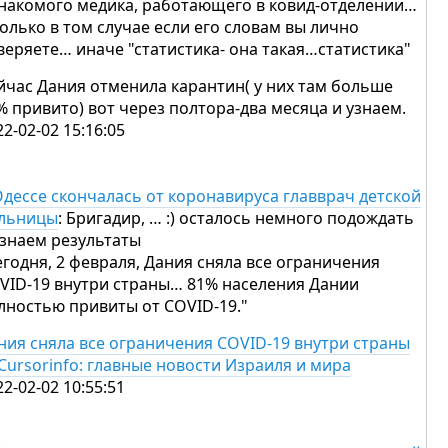
знакомого медика, работающего в ковид-отделении…
только в том случае если его словам вы лично
веряете… иначе "статистика- она такая…статистика"
йчас Дания отменила карантин( у них там больше
% привито) вот через полтора-два месяца и узнаем.
22-02-02 15:16:05
Одессе скончалась от коронавируса главврач детской
льницы
: Бригадир, … :) осталось немного подождать
узнаем результаты
егодня, 2 февраля, Дания сняла все ограничения
VID-19 внутри страны… 81% населения Дании
лностью привиты от COVID-19."
ния сняла все ограничения COVID-19 внутри страны
Cursorinfo: главные новости Израиля и мира
22-02-02 10:55:51