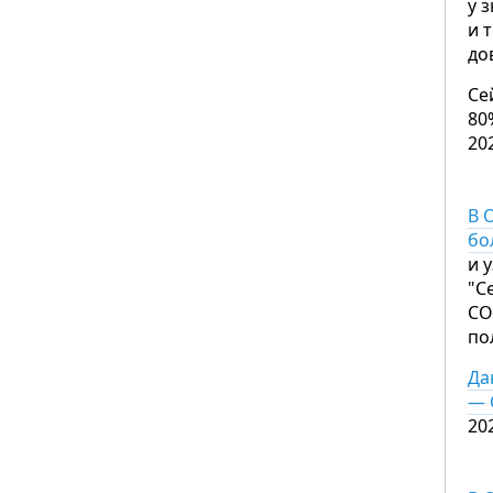
у 
и 
до
Се
80
20
В 
бо
и 
"С
CO
по
Да
— 
20