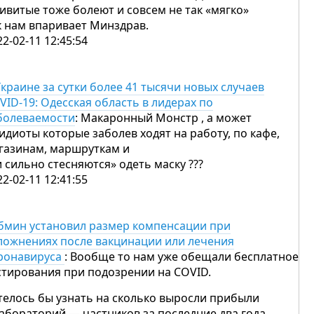
ивитые тоже болеют и совсем не так «мягко»
к нам впаривает Минздрав.
22-02-11 12:45:54
Украине за сутки более 41 тысячи новых случаев
VID-19: Одесская область в лидерах по
болеваемости
: Макаронный Монстр , а может
 идиоты которые заболев ходят на работу, по кафе,
газинам, маршруткам и
.и сильно стесняются» одеть маску ???
22-02-11 12:41:55
бмин установил размер компенсации при
ложнениях после вакцинации или лечения
ронавируса
: Вообще то нам уже обещали бесплатное
стирования при подозрении на COVID.
телось бы узнать на сколько выросли прибыли
лабораторий — частников за последние два года.