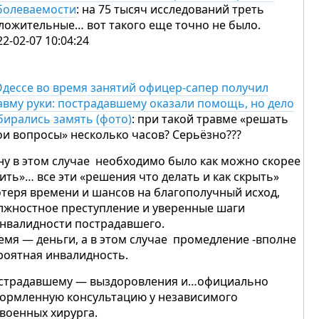
болеваемости
: на 75 тысяч исследований треть
ложительные… вот такого еще точно не было.
22-02-07 10:04:24
Одессе во время занятий офицер-сапер получил
авму руки: пострадавшему оказали помощь, но дело
бирались замять (фото)
: при такой травме «решать
ои вопросы» несколько часов? Серьёзно???
ну в этом случае необходимо было как можно скорее
ить»… все эти «решения что делать и как скрыть»
отеря времени и шансов на благополучный исход,
лжностное преступление и уверенные шаги
инвалидности пострадавшего.
емя — деньги, а в этом случае промедление -вполне
роятная инвалидность.
страдавшему — выздоровления и…официально
ормленную консультацию у независимого
 военных хирурга.