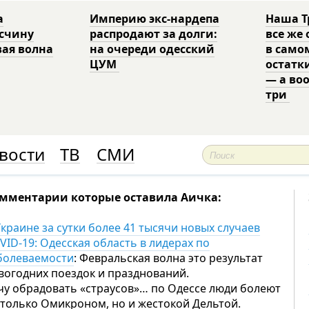
а
Империю экс-нардепа
Наша Т
есчину
распродают за долги:
все же
вая волна
на очереди одесский
в само
ЦУМ
остатк
— а во
три
вости
ТВ
СМИ
мментарии которые оставила Аичка:
Украине за сутки более 41 тысячи новых случаев
VID-19: Одесская область в лидерах по
болеваемости
: Февральская волна это результат
вогодних поездок и празднований.
чу обрадовать «страусов»… по Одессе люди болеют
 только Омикроном, но и жестокой Дельтой.