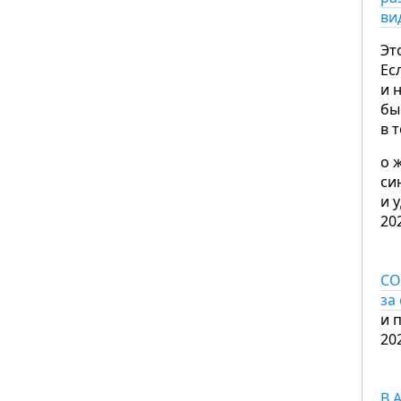
ви
Эт
Ес
и 
бы
в 
о 
си
и 
20
CO
за
и 
20
В 