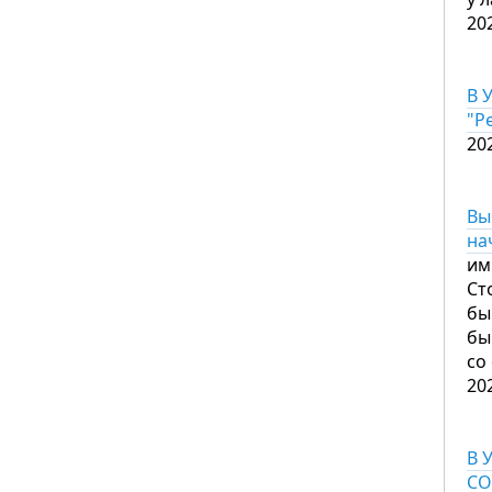
20
В 
"Р
20
Вы
на
им
Ст
бы
бы
со
20
В 
CO