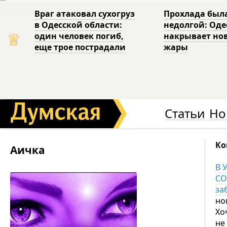
Враг атаковал сухогруз
Прохлада был
в Одесской области:
недолгой: Од
♕
один человек погиб,
накрывает но
еще трое пострадали
жары
Статьи
Но
Ко
Аичка
В 
CO
за
но
Хо
не