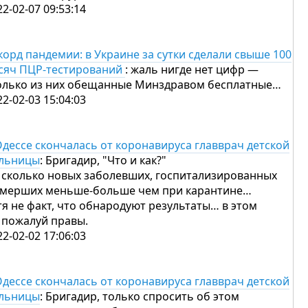
22-02-07 09:53:14
корд пандемии: в Украине за сутки сделали свыше 100
сяч ПЦР-тестирований
: жаль нигде нет цифр —
олько из них обещанные Минздравом бесплатные…
22-02-03 15:04:03
Одессе скончалась от коронавируса главврач детской
льницы
: Бригадир, "Что и как?"
 сколько новых заболевших, госпитализированных
умерших меньше-больше чем при карантине…
тя не факт, что обнародуют результаты… в этом
 пожалуй правы.
22-02-02 17:06:03
Одессе скончалась от коронавируса главврач детской
льницы
: Бригадир, только спросить об этом