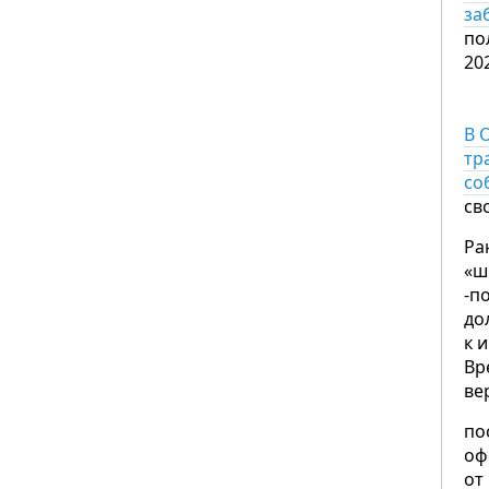
за
по
20
В 
тр
со
св
Ра
«ш
-п
до
к 
Вр
ве
по
оф
от