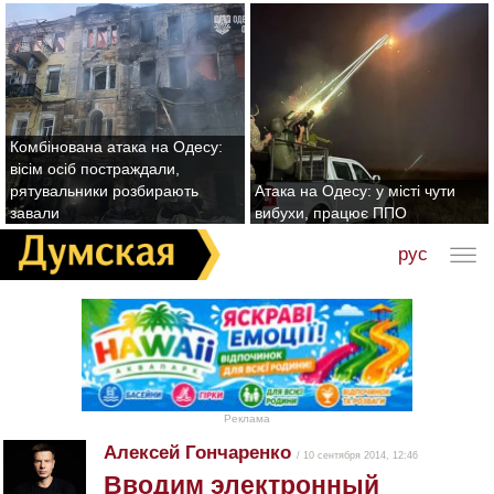
Комбінована атака на Одесу:
вісім осіб постраждали,
рятувальники розбирають
Атака на Одесу: у місті чути
завали
вибухи, працює ППО
рус
Реклама
Алексей Гончаренко
/ 10 сентября 2014, 12:46
Вводим электронный