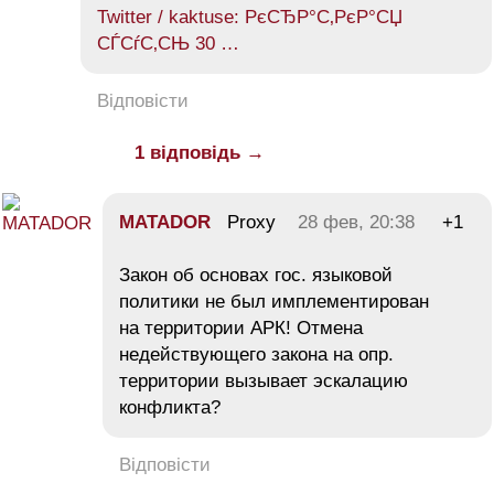
Twitter / kaktuse: РєСЂР°С‚РєР°СЏ
СЃСѓС‚СЊ 30 …
Відповісти
1 відповідь →
MATADOR
Proxy
28 фев, 20:38
+1
Закон об основах гос. языковой
политики не был имплементирован
на территории АРК! Отмена
недействующего закона на опр.
территории вызывает эскалацию
конфликта?
Відповісти