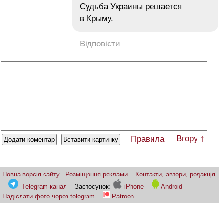
Судьба Украины решается
в Крыму.
Відповісти
Вгору ↑
Правила
Повна версія сайту
Розміщення реклами
Контакти, автори, редакція
Telegram-канал
Застосунок:
iPhone
Android
Надіслати фото через telegram
Patreon