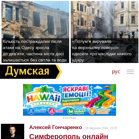
Кількість постраждалих після
«Полум'я вирувало
атаки на Одесу зросла
на верхньому поверсі»:
до дев'яти: частина міста досі
одесити про наслідки нічного
залишається без світла та води
удару
рус
Реклама
Алексей Гончаренко
/ 28 февраля 2014, 15:05
Симферополь онлайн