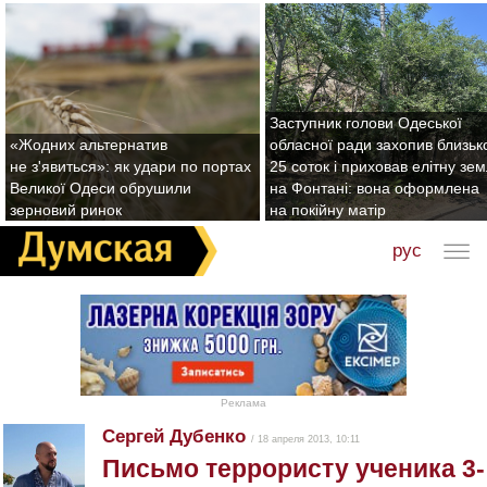
Заступник голови Одеської
«Жодних альтернатив
обласної ради захопив близьк
не з'явиться»: як удари по портах
25 соток і приховав елітну зе
Великої Одеси обрушили
на Фонтані: вона оформлена
зерновий ринок
на покійну матір
рус
Реклама
Сергей Дубенко
/ 18 апреля 2013, 10:11
Письмо террористу ученика 3-