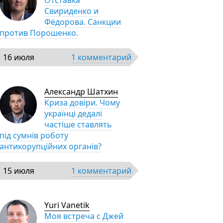
Отставка
Свириденко и
Фёдорова. Санкции
против Порошенко.
16 июля
1 комментарий
Александр Шатхин
Криза довіри. Чому
українці дедалі
частіше ставлять
під сумнів роботу
антикорупційних органів?
15 июля
1 комментарий
Yuri Vanetik
Моя встреча с Джей