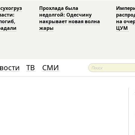
 сухогруз
Прохлада была
Импери
ласти:
недолгой: Одесчину
распро
погиб,
накрывает новая волна
на оче
радали
жары
ЦУМ
вости
ТВ
СМИ