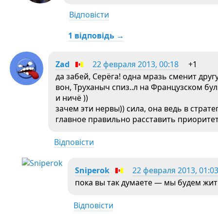
Відповісти
1 відповідь →
Zad
22 февраля 2013, 00:18
+1
да забей, Серёга! одна мразь сменит друг
вон, Труханыч спиз..л на Французском бу
и ничё ))
зачем эти нервы)) сила, она ведь в страте
главное правильно расставить приорите
Відповісти
Sniperok
22 февраля 2013, 01:0
пока вы так думаете — мы будем жит
Відповісти