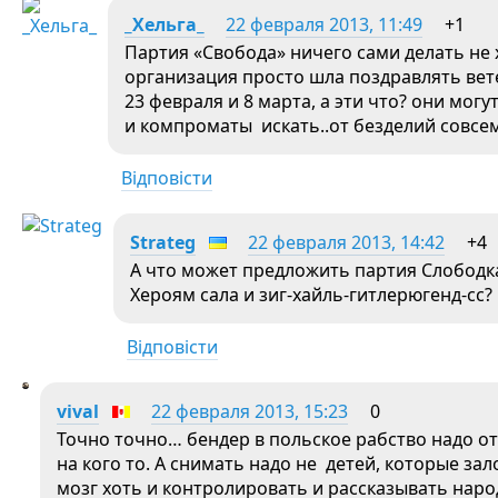
_Хельга_
22 февраля 2013, 11:49
+1
Партия «Свобода» ничего сами делать не 
организация просто шла поздравлять вет
23 февраля и 8 марта, а эти что? они могу
и компроматы искать..от безделий совсем
Відповісти
Strateg
22 февраля 2013, 14:42
+4
А что может предложить партия Слободк
Хероям сала и зиг-хайль-гитлерюгенд-сс?
Відповісти
vival
22 февраля 2013, 15:23
0
Точно точно… бендер в польское рабство надо от
на кого то. А снимать надо не детей, которые з
мозг хоть и контролировать и рассказывать наро