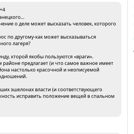
+4
ванецкого…
нение о деле может высказать человек, которого
рос по другому-как может высказываться
ного лагеря?
унду, кторой якобы пользуются «враги».
 районе предлагает (и что самое важное имеет
йона настолько красочной и неописуемой
подношений.
сших эшелонах власти (и соответствующего
ожность исправить положение вещей в спальном