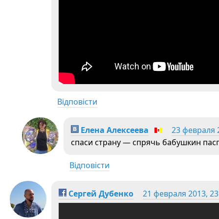
Відповісти
Елена Алексеева
23 февраля 2
спаси страну — спрячь бабушкин пасп
Відповісти
Сергей Дубенко
21 февраля 2013, 23