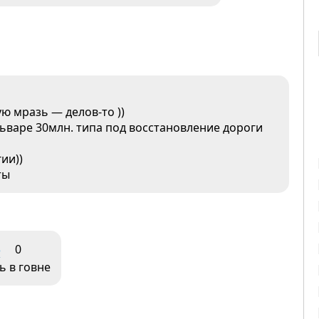
ую мразь — делов-то ))
льваре 30млн. типа под восстановление дороги
гии))
ты
3
0
ь в говне