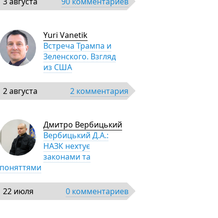
3 августа
90 комментариев
Yuri Vanetik
Встреча Трампа и
Зеленского. Взгляд
из США
2 августа
2 комментария
Дмитро Вербицький
Вербицький Д.А.:
НАЗК нехтує
законами та
поняттями
22 июля
0 комментариев