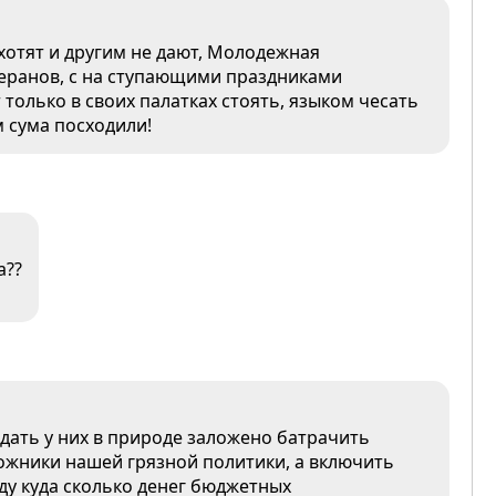
хотят и другим не дают, Молодежная
еранов, с на ступающими праздниками
т только в своих палатках стоять, языком чесать
 сума посходили!
а??
дать у них в природе заложено батрачить
аложники нашей грязной политики, а включить
ду куда сколько денег бюджетных