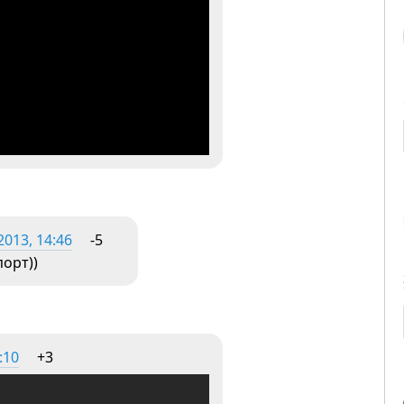
013, 14:46
-5
орт))
:10
+3