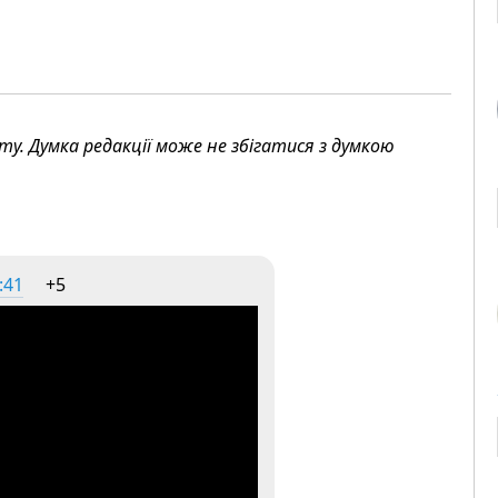
. Думка редакції може не збігатися з думкою
:41
+5