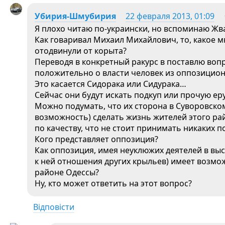
Убирия-Шмубирия
22 февраля 2013, 01:09
Я плохо читаю по-украински, но вспоминаю Ж
Как говаривал Михаил Михайлович, то, какое м
отодвинули от корыта?
Переводя в конкретный ракурс в поставлю воп
положительно о власти человек из оппозицион
Это касается Сидорака или Сидурака…
Сейчас они будут искать подкуп или прочую ер
Можно подумать, что их сторона в Суворовском
возможность) сделать жизнь жителей этого ра
по качеству, что не стоит принимать никаких 
Кого представляет оппозиция?
Как оппозиция, имея неуклюжих деятелей в вы
к ней отношения других крыльев) имеет возм
районе Одессы?
Ну, кто может ответить на этот вопрос?
Відповісти