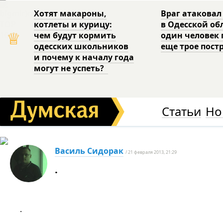
Хотят макароны,
Враг атаковал
котлеты и курицу:
в Одесской об
♕
чем будут кормить
один человек 
одесских школьников
еще трое пост
и почему к началу года
могут не успеть?
Статьи
Но
Василь Сидорак
/ 21 февраля 2013, 21:29
.
.