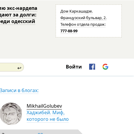
ю экс-нардепа
Дом Каркашадзе.
дают за долги:
Французский бульвар, 2.
реди одесский
Телефон отдела продаж:
777-88-99
Войти
↩
Записи в блогах:
MikhailGolubev
Хаджибей. Миф,
которого не было