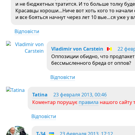
и не бюджетных тратится. И то больше толку будет
Красавцы хороши…Ниче вот хоть кого то начали
и все бояться начнут через лет 10 вые…ся уже у в
Відповісти
Vladimir von Carstein
22 февр
Оппозиции обидно, что продпакет
бессмысленного бреда от оппов?
Відповісти
Tatina
23 февраля 2013, 00:46
Коментар порушує
правила
нашого сайту т
Відповісти
T-34
23 февраля 2013, 17:12