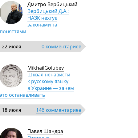
Дмитро Вербицький
Вербицький Д.А.:
НАЗК нехтує
законами та
поняттями
22 июля
0 комментариев
MikhailGolubev
Шквал ненависти
к русскому языку
в Украине — зачем
это останавливать
18 июля
146 комментариев
Павел Шандра