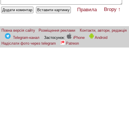
Вгору ↑
Правила
Повна версія сайту
Розміщення реклами
Контакти, автори, редакція
Telegram-канал
Застосунок:
iPhone
Android
Надіслати фото через telegram
Patreon