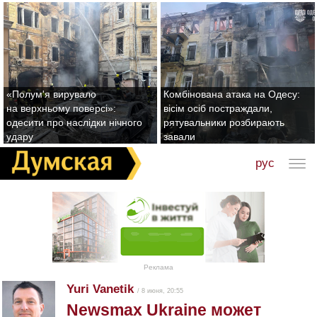
«Полум'я вирувало
Комбінована атака на Одесу:
на верхньому поверсі»:
вісім осіб постраждали,
одесити про наслідки нічного
рятувальники розбирають
удару
завали
рус
Реклама
Yuri Vanetik
/ 8 июня, 20:55
Newsmax Ukraine может