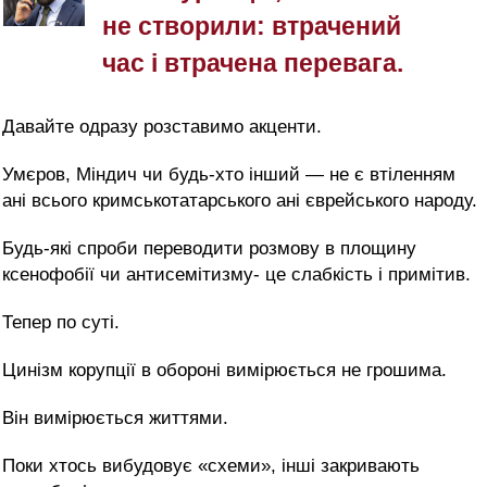
не створили: втрачений
час і втрачена перевага.
Давайте одразу розставимо акценти.
Умєров, Міндич чи будь-хто інший — не є втіленням
ані всього кримськотатарського ані єврейського народу.
Будь-які спроби переводити розмову в площину
ксенофобії чи антисемітизму- це слабкість і примітив.
Тепер по суті.
Цинізм корупції в обороні вимірюється не грошима.
Він вимірюється життями.
Поки хтось вибудовує «схеми», інші закривають