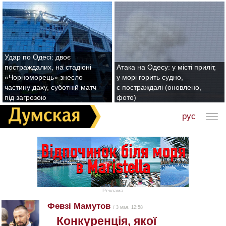
Удар по Одесі: двоє
постраждалих, на стадіоні
Атака на Одесу: у місті приліт,
«Чорноморець» знесло
у морі горить судно,
частину даху, суботній матч
є постраждалі (оновлено,
під загрозою
фото)
рус
Реклама
Февзі Мамутов
/ 3 мая, 12:58
Конкуренція, якої