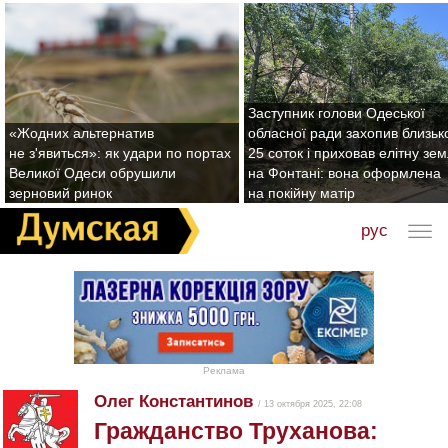
Заступник голови Одеської
«Жодних альтернатив
обласної ради захопив близьк
не з'явиться»: як удари по портах
25 соток і приховав елітну зе
Великої Одеси обрушили
на Фонтані: вона оформлена
зерновий ринок
на покійну матір
рус
Реклама
Олег Константинов
/ 13 октября 2025, 22:08
Гражданство Труханова: