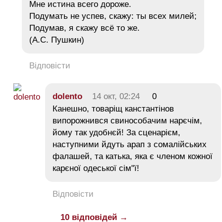
Мне истина всего дороже.
Подумать не успев, скажу: ты всех милей;
Подумав, я скажу всё то же.
(А.С. Пушкин)
Відповісти
dolento
14 окт, 02:24
0
Канешно, товаріщ канстантінов
випорожнився свинособачим нарєчім,
йому так удобнєй! За сценарієм,
наступними йдуть арап з сомалійських
фалашей, та катька, яка є членом кожної
карєної одеської сім"ї!
Відповісти
10 відповідей →