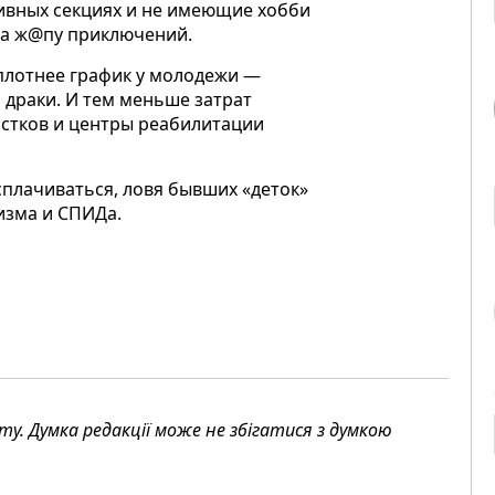
тивных секциях и не имеющие хобби
 на ж@пу приключений.
 плотнее график у молодежи —
 драки. И тем меньше затрат
стков и центры реабилитации
плачиваться, ловя бывших «деток»
изма и СПИДа.
. Думка редакції може не збігатися з думкою