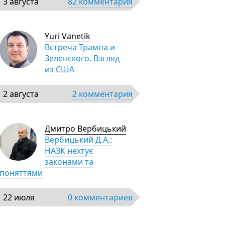
3 августа
82 комментария
Yuri Vanetik
Встреча Трампа и
Зеленского. Взгляд
из США
2 августа
2 комментария
Дмитро Вербицький
Вербицький Д.А.:
НАЗК нехтує
законами та
поняттями
22 июля
0 комментариев