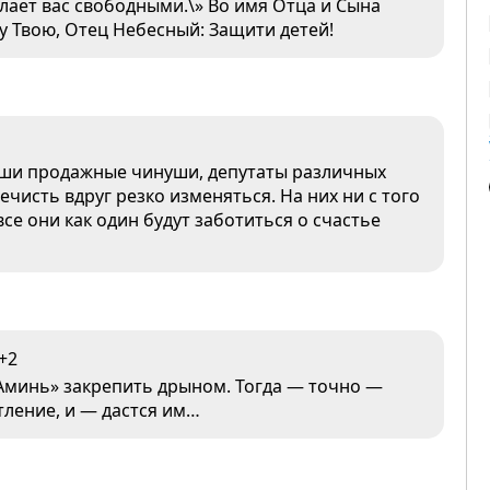
елает вас свободными.\» Во имя Отца и Сына
ву Твою, Отец Небесный: Защити детей!
наши продажные чинуши, депутаты различных
чисть вдруг резко изменяться. На них ни с того
все они как один будут заботиться о счастье
+2
Аминь» закрепить дрыном. Тогда — точно —
тление, и — дастся им…