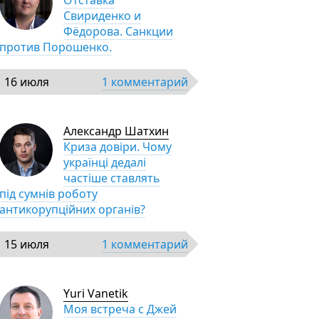
Отставка
Свириденко и
Фёдорова. Санкции
против Порошенко.
16 июля
1 комментарий
Александр Шатхин
Криза довіри. Чому
українці дедалі
частіше ставлять
під сумнів роботу
антикорупційних органів?
15 июля
1 комментарий
Yuri Vanetik
Моя встреча с Джей