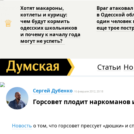
Хотят макароны,
Враг атаковал
котлеты и курицу:
в Одесской об
♕
чем будут кормить
один человек 
одесских школьников
еще трое пост
и почему к началу года
могут не успеть?
Статьи
Но
Сергей Дубенко
/ 6 февраля 2012, 20:18
Горсовет плодит наркоманов 
Новость
о том, что горсовет прессует «дюшки» и 