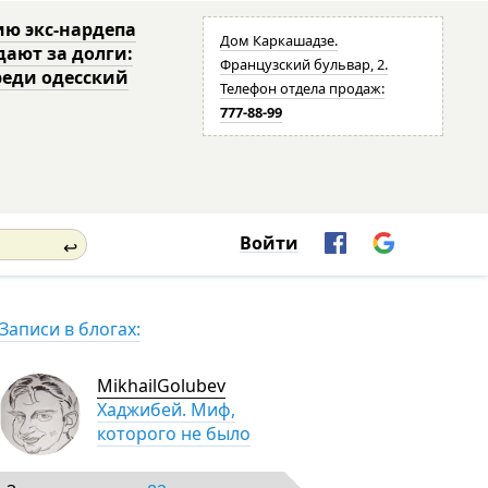
ю экс-нардепа
Дом Каркашадзе.
дают за долги:
Французский бульвар, 2.
реди одесский
Телефон отдела продаж:
777-88-99
Войти
↩
Записи в блогах:
MikhailGolubev
Хаджибей. Миф,
которого не было