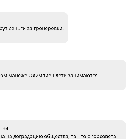
рут деньги за тренеровки.
0
ском манеже Олимпиец дети занимаются
+4
а на деградацию общества, то что с горсовета