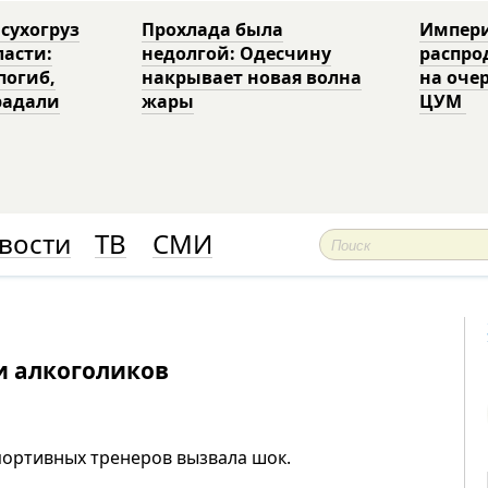
 сухогруз
Прохлада была
Импери
ласти:
недолгой: Одесчину
распро
погиб,
накрывает новая волна
на оче
радали
жары
ЦУМ
вости
ТВ
СМИ
и алкоголиков
спортивных тренеров вызвала шок.