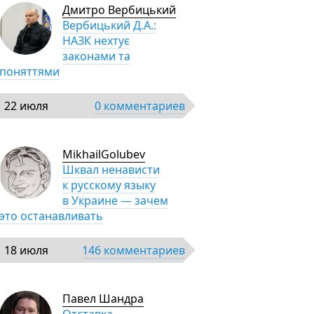
Дмитро Вербицький
Вербицький Д.А.:
НАЗК нехтує
законами та
поняттями
22 июля
0 комментариев
MikhailGolubev
Шквал ненависти
к русскому языку
в Украине — зачем
это останавливать
18 июля
146 комментариев
Павел Шандра