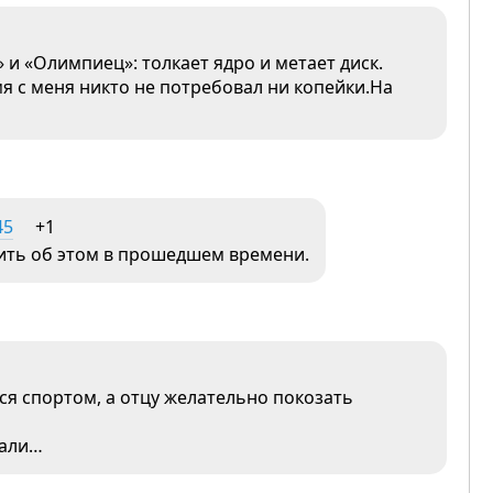
и «Олимпиец»: толкает ядро и метает диск.
мя с меня никто не потребовал ни копейки.На
45
+1
рить об этом в прошедшем времени.
я спортом, а отцу желательно покозать
сали…