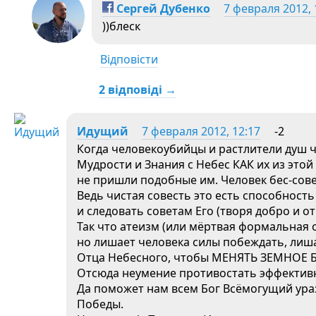
Сергей Дубенко
7 февраля 2012, 
))блеск
Відповісти
2 відповіді →
Идущий
7 февраля 2012, 12:17
-2
Когда человекоубийцы и растлители душ че
Мудрости и Знания с Небес КАК их из этой
не пришли подобные им. Человек бес-сов
Ведь чистая совесть это есть способност
и следовать советам Его (творя добро и от
Так что атеизм (или мёртвая формальная о
но лишает человека силы побеждать, лиш
Отца Небесного, чтобы МЕНЯТЬ ЗЕМНОЕ 
Отсюда неумение противостать эффективн
Да поможет нам всем Бог Всёмогущий ураз
Победы.