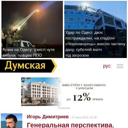
Удар по Одесі: двоє
постраждалих, на стадіоні
«Чорноморець» знесло частину
Атака на Одесу: у місті чути
даху, суботній матч
вибухи, працює ППО
під загрозою
рус
Реклама
Игорь Димитриев
/ 21 июня 2013, 01:28
Генеральная перспектива.