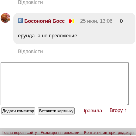
Відповісти
Босоногий Босс
25 июн, 13:06
0
ерунда. а не преложение
Відповісти
Вгору ↑
Правила
Повна версія сайту
Розміщення реклами
Контакти, автори, редакція