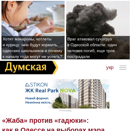
Хотят макароны, котлеты
Враг атаковал сухогруз
и курицу: чем будут кормить
в Одесской области: один
одесских школьников и почему
человек погиб, еще трое
к началу года могут не успеть?
пострадали
укр
Реклама
«Жаба» против «гадюки»:
как в Одессе на выборах мэра