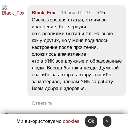
Black_Fox
16 ноя, 01:19
+15
Очень хорошая статья, отличное
изложение, без чернухи,
но с реалиями бытия и т.п. Не знаю
как у других, но у меня поднялось
настроение после прочтения,
сложилось впечатление
что в УИК все дружные и образованные
люди. Всегда бы так и везде. Думской
спасибо за автора, автору спасибо
за материал, членам УИК за работу.
Всем добра и здоровья.
Ответить
rss911
16 ноя, 01:32
+1
Ми використовуємо
cookies
Ok
×