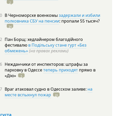
2
0
В Черноморске военкомы
задержали и избили
полковника СБУ на пенсии
: пропали 55
тысяч?
34
2
Пан Борщ: хедлайнером благодійного
фестивалю
в Подільську стане гурт «Без
обмежень»
(на правах реклами)
6
Нежданчики от инспекторов: штрафы за
парковку в Одессе
теперь приходят
прямо в
«Дію»
5
7
Враг атаковал судно в Одесском заливе:
на
месте вспыхнул пожар
20
вгуста