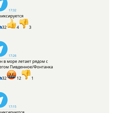
17:32
фиксируется
32
4
3
17:26
н в море летает рядом с
егом Пивденное/Фонтанка
32
12
1
17:15
фиксируются