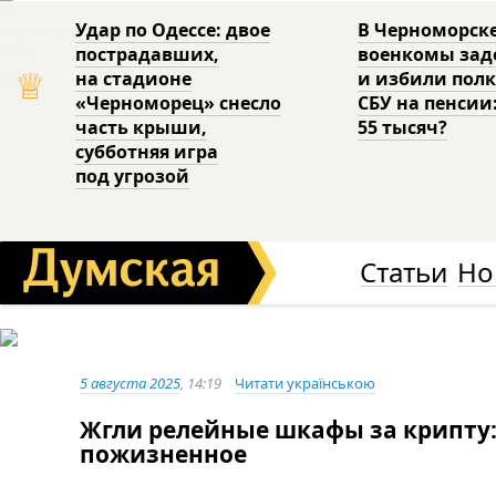
Удар по Одессе: двое
В Черноморск
пострадавших,
военкомы за
♕
на стадионе
и избили пол
«Черноморец» снесло
СБУ на пенсии
часть крыши,
55 тысяч?
субботняя игра
под угрозой
Статьи
Но
5 августа 2025
, 14:19
Читати українською
Жгли релейные шкафы за крипту:
пожизненное