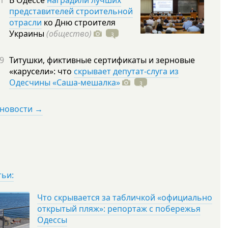
1
В Одессе
наградили лучших
представителей строительной
отрасли
ко Дню строителя
Украины
(общество)
3
9
Титушки, фиктивные сертификаты и зерновые
«карусели»: что
скрывает депутат-слуга из
Одесчины «Саша-мешалка»
3
 новости →
тьи:
Что скрывается за табличкой «официально
открытый пляж»: репортаж с побережья
Одессы