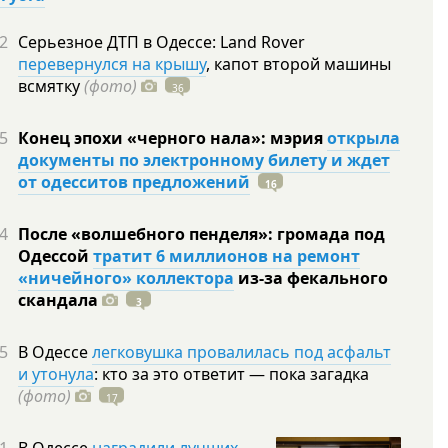
2
Серьезное ДТП в Одессе: Land Rover
перевернулся на крышу
, капот второй машины
всмятку
(фото)
36
5
Конец эпохи «черного нала»: мэрия
открыла
документы по электронному билету и ждет
от одесситов предложений
16
4
После «волшебного пенделя»: громада под
Одессой
тратит 6 миллионов на ремонт
«ничейного» коллектора
из-за фекального
скандала
3
5
В Одессе
легковушка провалилась под асфальт
и утонула
: кто за это ответит — пока загадка
(фото)
17