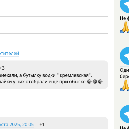
Не 
етителей
+3
Оди
иехали, а бутылку водки " кремлевская",
бер
лайки у них отобрали ещё при обыске 😂😂😂
уста 2025, 20:05
+1
Не 