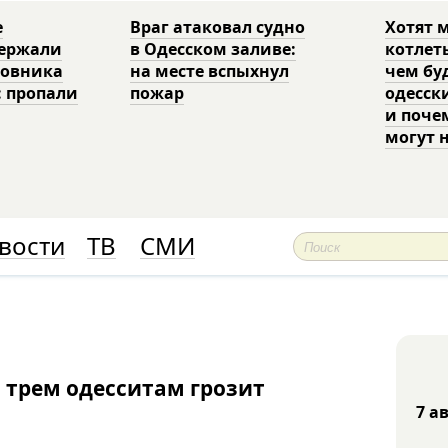
е
Враг атаковал судно
Хотят 
держали
в Одесском заливе:
котлет
ковника
на месте вспыхнул
чем бу
: пропали
пожар
одесск
и поче
могут 
вости
ТВ
СМИ
 трем одесситам грозит
7 а