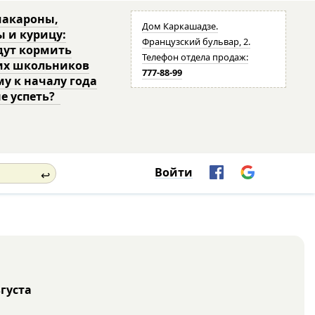
макароны,
Дом Каркашадзе.
ы и курицу:
Французский бульвар, 2.
дут кормить
Телефон отдела продаж:
их школьников
777-88-99
му к началу года
не успеть?
Войти
↩
вгуста