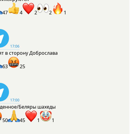
47
4
2
2
1
17:06
ят в сторону Доброслава
63
25
17:00
денное/Беляры шахеды
50
45
1
1