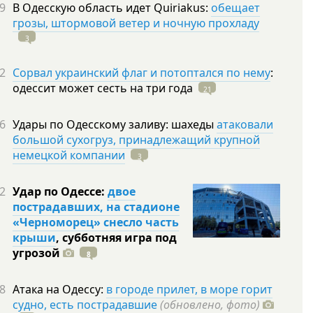
9
В Одесскую область идет Quiriakus:
обещает
грозы, штормовой ветер и ночную прохладу
3
2
Сорвал украинский флаг и потоптался по нему
:
одессит может сесть на три
года
21
6
Удары по Одесскому заливу: шахеды
атаковали
большой сухогруз, принадлежащий крупной
немецкой компании
3
2
Удар по Одессе:
двое
пострадавших, на стадионе
«Черноморец» снесло часть
крыши
, субботняя игра под
угрозой
8
8
Атака на Одессу:
в городе прилет, в море горит
судно, есть пострадавшие
(обновлено, фото)