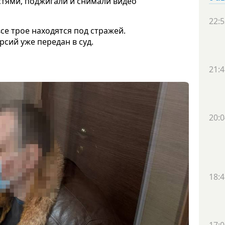
тями, поджигали и снимали видео
22:5
се трое находятся под стражей.
сий уже передан в суд.
21:4
20:0
18:4