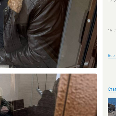
17:0
15:2
Все
Ста