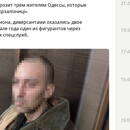
21:2
грозит трем жителям Одессы, которые
рзалізниці».
иона, диверсантами оказались двое
чале года один из фигурантов через
19:3
х спецслужб.
17:4
15:4
15:0