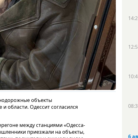
14:2
12:5
10:4
знодорожные объекты
08:3
 и области. Одессит согласился
ерегоне между станциями «Одесса-
ышленники приезжали на объекты,
6 а