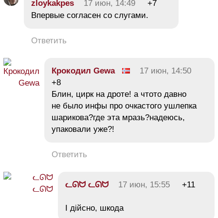
zloykakpes
17 июн, 14:49
+7
Впервые согласен со слугами.
Ответить
Крокодил Gewa
17 июн, 14:50
+8
Блин, цирк на дроте! а чтото давно
не было инфы про очкастого ушлепка
шарикова?где эта мразь?надеюсь,
упаковали уже?!
Ответить
ᓚᘏᗢ ᓚᘏᗢ
17 июн, 15:55
+11
І дійсно, шкода