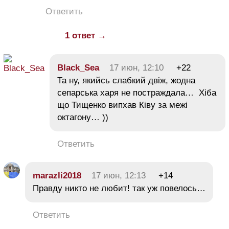
Ответить
1 ответ →
Black_Sea
17 июн, 12:10
+22
Та ну, якийсь слабкий двіж, жодна
сепарська харя не постраждала… Хіба
що Тищенко випхав Ківу за межі
октагону… ))
Ответить
marazli2018
17 июн, 12:13
+14
Правду никто не любит! так уж повелось…
Ответить