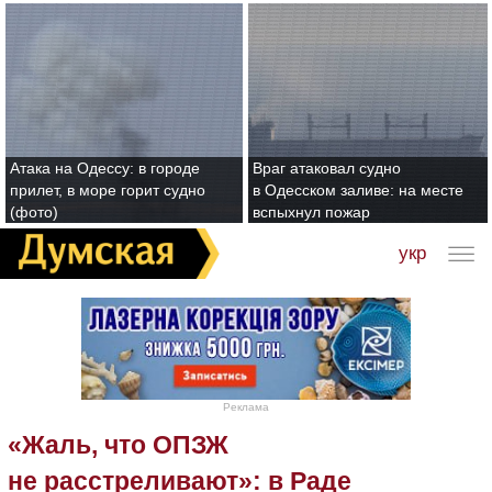
Атака на Одессу: в городе
Враг атаковал судно
прилет, в море горит судно
в Одесском заливе: на месте
(фото)
вспыхнул пожар
укр
Реклама
«Жаль, что ОПЗЖ
не расстреливают»: в Раде