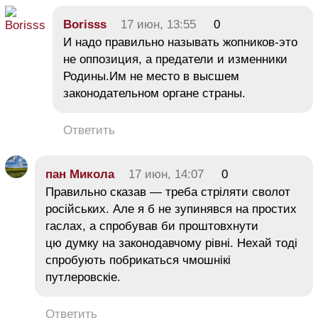
Borisss
17 июн, 13:55
0
И надо правильно называть жопников-это
не оппозиция, а предатели и изменники
Родины.Им не место в высшем
законодательном органе страны.
Ответить
пан Микола
17 июн, 14:07
0
Правильно сказав — треба стріляти сволот
російських. Але я б не зупинявся на простих
гаслах, а спробував би проштовхнути
цю думку на законодавчому рівні. Нехай тоді
спробують побрикаться чмошнікі
путлеровскіе.
Ответить