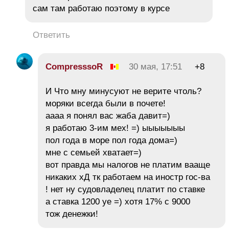
сам там работаю поэтому в курсе
Ответить
CompresssoR
30 мая, 17:51
+8
И Что мну минусуют не верите чтоль?
моряки всегда были в почете!
аааа я понял вас жаба давит=)
я работаю 3-им мех! =) ыыыыыыы
пол года в море пол года дома=)
мне с семьей хватает=)
вот правда мы налогов не платим вааще
никаких хД тк работаем на иностр гос-ва
! нет ну судовладелец платит по ставке
а ставка 1200 уе =) хотя 17% с 9000
тож денежки!