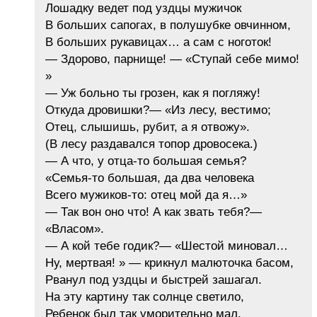
Лошадку ведет под уздцы мужичок
В больших сапогах, в полушубке овчинном,
В больших рукавицах… а сам с ноготок!
— Здорово, парнище! — «Ступай себе мимо!
»
— Уж больно ты грозен, как я погляжу!
Откуда дровишки?— «Из лесу, вестимо;
Отец, слышишь, рубит, а я отвожу».
(В лесу раздавался топор дровосека.)
— А что, у отца-то большая семья?
«Семья-то большая, да два человека
Всего мужиков-то: отец мой да я…»
— Так вон оно что! А как звать тебя?—
«Власом».
— А кой тебе годик?— «Шестой миновал…
Ну, мертвая! » — крикнул малюточка басом,
Рванул под уздцы и быстрей зашагал.
На эту картину так солнце светило,
Ребенок был так уморительно мал,