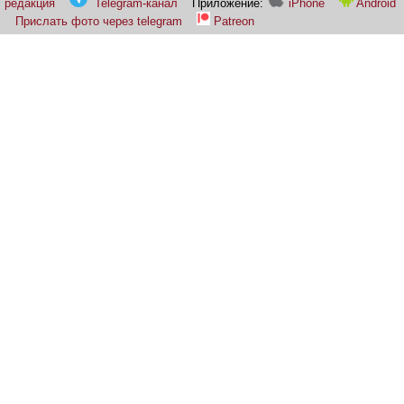
редакция
Telegram-канал
Приложение:
iPhone
Android
Прислать фото через telegram
Patreon