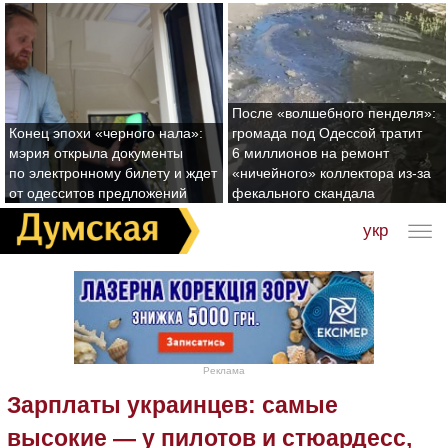
После «волшебного пенделя»:
Конец эпохи «черного нала»:
громада под Одессой тратит
мэрия открыла документы
6 миллионов на ремонт
по электронному билету и ждет
«ничейного» коллектора из-за
от одесситов предложений
фекального скандала
укр
Реклама
Зарплаты украинцев: самые
высокие — у пилотов и стюардесс,