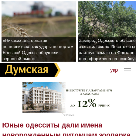
«Никаких альтернатив
Зампред Одесского облсове
не появится»: как удары по портам
захватил около 25 соток и с
Большой Одессы обрушили
элитную землю на Фонтане:
зерновой рынок
она оформлена на покойну
укр
Реклама
Юные одесситы дали имена
новорожденным питомцам зоопарка