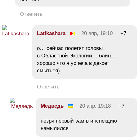
Ответить
Latikashara
20 апр, 19:10
+7
о… сейчас полетят головы
в Областной Экологии… блин…
хорошо что я успела в декрет
смыться)
Ответить
Медведь
20 апр, 19:18
+7
незря первый зам в инспекцию
намылился