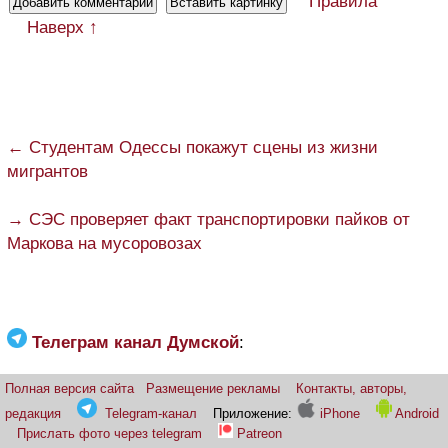
Правила
Наверх ↑
← Студентам Одессы покажут сцены из жизни
мигрантов
→ СЭС проверяет факт транспортировки пайков от
Маркова на мусоровозах
Телеграм канал Думской
:
Полная версия сайта
Размещение рекламы
Контакты, авторы,
редакция
Telegram-канал
Приложение:
iPhone
Android
Прислать фото через telegram
Patreon