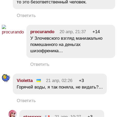
то это безответственный человек.
Ответить
procurando
20 апр, 21:37
+14
У Злочевского взгляд маниакально
помешанного на деньгах
шизофреника…
Ответить
Violetta
21 апр, 02:26
+3
Горячей воды, я так поняла, не видать?…
Ответить
stassxxx
21 апр, 10:27
+3