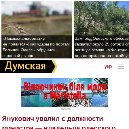
«Никаких альтернатив
Зампред Одесского облсове
не появится»: как удары по портам
захватил около 25 соток и с
Большой Одессы обрушили
элитную землю на Фонтане:
зерновой рынок
она оформлена на покойну
укр
Реклама
Янукович уволил с должности
министра — владельца одесского