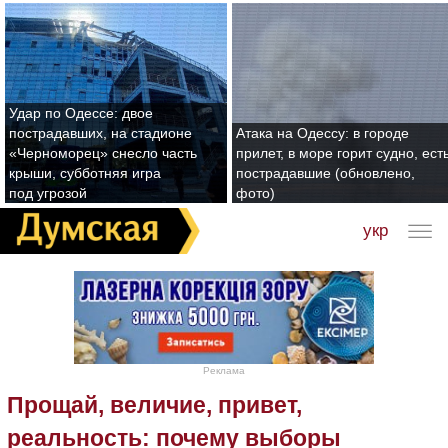
Удар по Одессе: двое
пострадавших, на стадионе
Атака на Одессу: в городе
«Черноморец» снесло часть
прилет, в море горит судно, ест
крыши, субботняя игра
пострадавшие (обновлено,
под угрозой
фото)
укр
Реклама
Прощай, величие, привет,
реальность: почему выборы