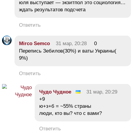
юля выступает — экзитпол это социология…
ждать результатов подсчета
Ответить
Mirco Semco
31 мар, 20:28
0
Перепись Зебилов(30%) и ваты Украины(
9%)
Ответить
Чудо Чудное
31 мар, 20:29
+9
ю+з+б = ~55% страны
люди, кто вы? что с вами?
Ответить