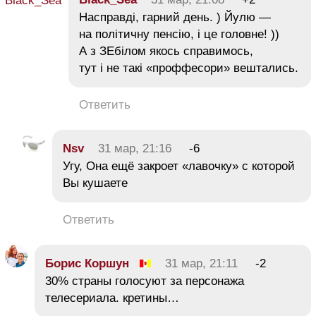
Насправді, гарний день. ) Йулю —
на політичну пенсію, і це головне! ))
А з ЗЕбілом якось справимось,
тут і не такі «проффесори» вештались.
Ответить
Nsv
31 мар, 21:16
-6
Угу, Она ещё закроет «лавочку» с которой
Вы кушаете
Ответить
Борис Коршун
31 мар, 21:11
-2
30% страны голосуют за персонажа
телесериала. кретины…