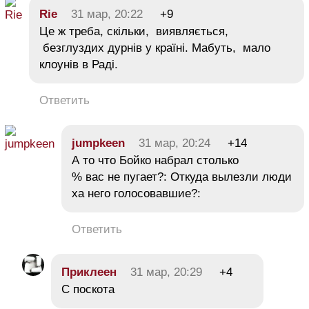
Rie
31 мар, 20:22
+9
Це ж треба, скільки, виявляється,
безглуздих дурнів у країні. Мабуть, мало
клоунів в Раді.
Ответить
jumpkeen
31 мар, 20:24
+14
А то что Бойко набрал столько
% вас не пугает?: Откуда вылезли люди
ха него голосовавшие?:
Ответить
Приклеен
31 мар, 20:29
+4
С поскота