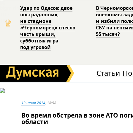
Удар по Одессе: двое
В Черноморск
пострадавших,
военкомы за
♕
на стадионе
и избили пол
«Черноморец» снесло
СБУ на пенсии
часть крыши,
55 тысяч?
субботняя игра
под угрозой
Статьи
Но
13 июля 2014
, 18:58
Во время обстрела в зоне АТО по
области