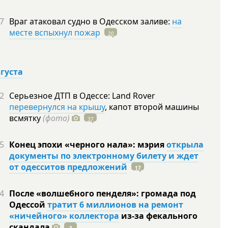
7
Враг атаковал судно в Одесском заливе:
на
месте вспыхнул пожар
20
вгуста
2
Серьезное ДТП в Одессе: Land Rover
перевернулся на крышу
, капот второй машины
всмятку
(фото)
37
5
Конец эпохи «черного нала»: мэрия
открыла
документы по электронному билету и ждет
от одесситов предложений
17
4
После «волшебного пенделя»: громада под
Одессой
тратит 6 миллионов на ремонт
«ничейного» коллектора
из-за фекального
скандала