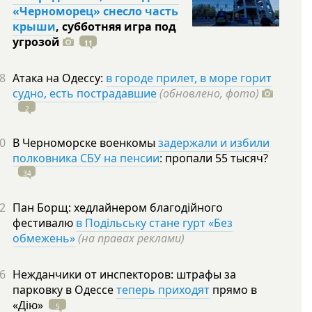
«Черноморец» снесло часть
крыши
, субботняя игра под
угрозой
11
8
Атака на Одессу:
в городе прилет, в море горит
судно, есть пострадавшие
(обновлено, фото)
2
0
В Черноморске военкомы
задержали и избили
полковника СБУ на пенсии
: пропали 55
тысяч?
34
2
Пан Борщ: хедлайнером благодійного
фестивалю
в Подільську стане гурт «Без
обмежень»
(на правах реклами)
6
Нежданчики от инспекторов: штрафы за
парковку в Одессе
теперь приходят
прямо в
«Дію»
5