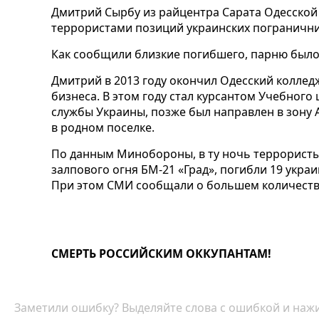
Дмитрий Сырбу из райцентра Сарата Одесской 
террористами позиций украинских пограничник
Как сообщили близкие погибшего, парню было 
Дмитрий в 2013 году окончил Одесский коллед
бизнеса. В этом году стал курсантом Учебног
службы Украины, позже был направлен в зону 
в родном поселке.
По данным Минобороны, в ту ночь террористы
залпового огня БМ-21 «Град», погибли 19 укра
При этом СМИ сообщали о большем количестве
СМЕРТЬ РОССИЙСКИМ ОККУПАНТАМ!
Заметили ошибку? Выделяйте слова с ошибкой и нажи