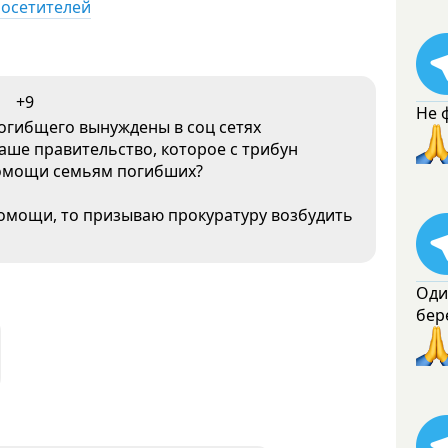
посетителей
+9
Не 
погибщего вынуждены в соц сетях
ше правительство, которое с трибун
помощи семьям погибших?
помощи, то призываю прокуратуру возбудить
Оди
бер