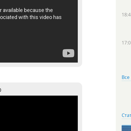
18:4
17:0
Все
0
Ста