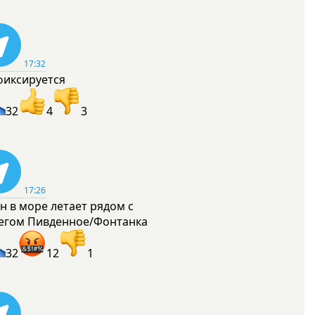
17:32
фиксируется
32
4
3
17:26
н в море летает рядом с
егом Пивденное/Фонтанка
32
12
1