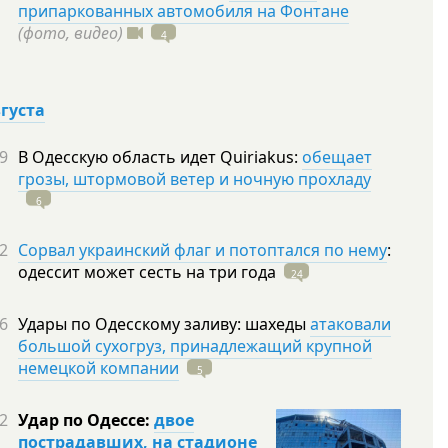
припаркованных автомобиля на Фонтане
(фото, видео)
4
вгуста
9
В Одесскую область идет Quiriakus:
обещает
грозы, штормовой ветер и ночную прохладу
6
2
Сорвал украинский флаг и потоптался по нему
:
одессит может сесть на три
года
24
6
Удары по Одесскому заливу: шахеды
атаковали
большой сухогруз, принадлежащий крупной
немецкой компании
5
2
Удар по Одессе:
двое
пострадавших, на стадионе