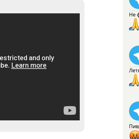
Не 
Лет
Пив