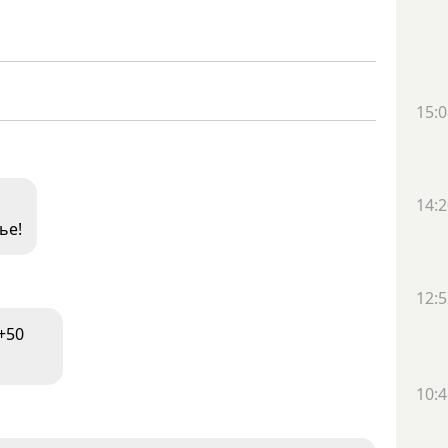
15:0
14:2
ье!
12:5
+50
10:4