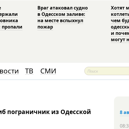
е
Враг атаковал судно
Хотят 
держали
в Одесском заливе:
котлет
ковника
на месте вспыхнул
чем бу
: пропали
пожар
одесск
и поче
могут 
вости
ТВ
СМИ
гиб пограничник из Одесской
8 а
08:3