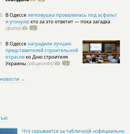
3
5
В Одессе
легковушка провалилась под асфальт
и утонула
: кто за это ответит — пока загадка
(фото)
17
1
В Одессе
наградили лучших
представителей строительной
отрасли
ко Дню строителя
Украины
(общество)
3
 новости →
тьи:
Что скрывается за табличкой «официально