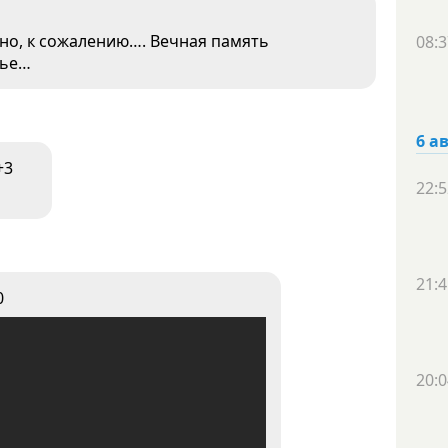
 но, к сожалению…. Вечная память
08:3
мье…
6 а
+3
22:5
21:4
0
20:0