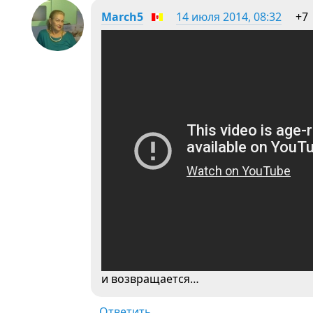
March5
14 июля 2014, 08:32
+7
и возвращается…
Ответить