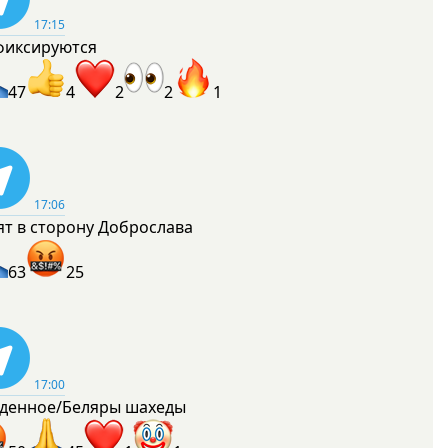
17:15
фиксируются
47
4
2
2
1
17:06
ят в сторону Доброслава
63
25
17:00
денное/Беляры шахеды