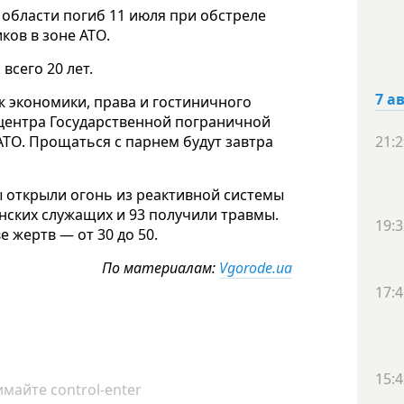
области погиб 11 июля при обстреле
ов в зоне АТО.
всего 20 лет.
7 а
ж экономики, права и гостиничного
о центра Государственной пограничной
АТО. Прощаться с парнем будут завтра
21:2
 открыли огонь из реактивной системы
инских служащих и 93 получили травмы.
19:3
 жертв — от 30 до 50.
По материалам:
Vgorode.ua
17:4
15:4
майте control-enter