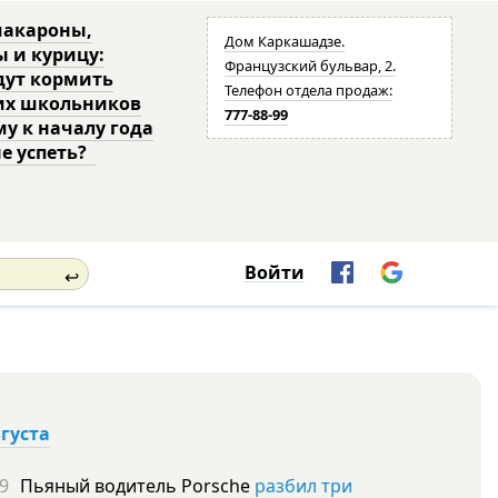
макароны,
Дом Каркашадзе.
ы и курицу:
Французский бульвар, 2.
дут кормить
Телефон отдела продаж:
их школьников
777-88-99
му к началу года
не успеть?
Войти
↩
вгуста
9
Пьяный водитель Porsche
разбил три