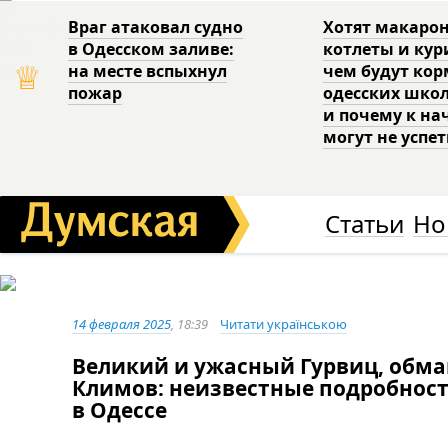
Враг атаковал судно
Хотят макаро
в Одесском заливе:
котлеты и кур
♕
на месте вспыхнул
чем будут ко
пожар
одесских шко
и почему к на
могут не успе
Статьи
Но
14 февраля 2025
, 18:39
Читати українською
Великий и ужасный Гурвиц, обм
Климов: неизвестные подробност
в Одессе