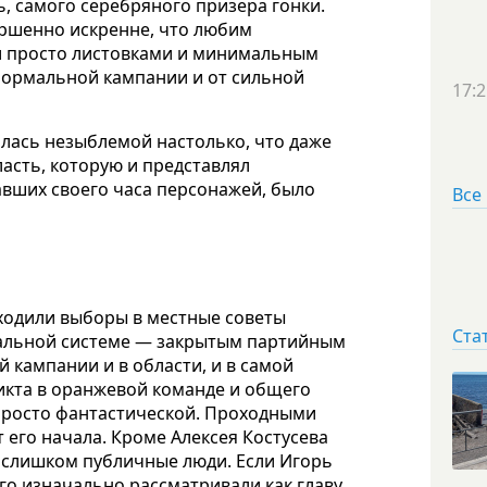
, самого серебряного призера гонки.
ершенно искренне, что любим
ли просто листовками и минимальным
 нормальной кампании и от сильной
17:2
алась незыблемой настолько, что даже
асть, которую и представлял
авших своего часа персонажей, было
Все
ходили выборы в местные советы
Ста
альной системе — закрытым партийным
кампании и в области, и в самой
икта в оранжевой команде и общего
просто фантастической. Проходными
т его начала. Кроме Алексея Костусева
 слишком публичные люди. Если Игорь
го изначально рассматривали как главу