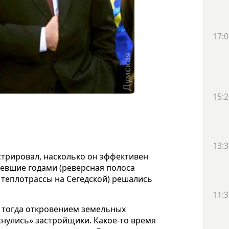
17:0
15:2
13:3
стрировал, насколько он эффективен
севшие годами (реверсная полоса
 теплотрассы на Сегедской) решались
11:3
 тогда откровением земельных
снулись» застройщики. Какое-то время