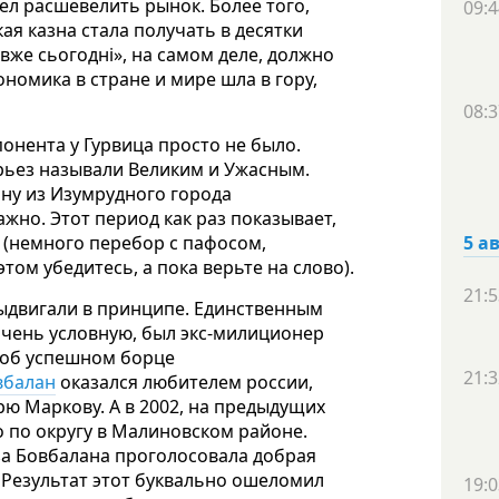
ел расшевелить рынок. Более того,
09:4
я казна стала получать в десятки
вже сьогодні», на самом деле, должно
кономика в стране и мире шла в гору,
08:3
понента у Гурвица просто не было.
серьез называли Великим и Ужасным.
ну из Изумрудного города
ажно. Этот период как раз показывает,
к (немного перебор с пафосом,
5 а
том убедитесь, а пока верьте на слово).
21:5
выдвигали в принципе. Единственным
чень условную, был экс-милиционер
к об успешном борце
21:3
вбалан
оказался любителем россии,
ю Маркову. А в 2002, на предыдущих
о по округу в Малиновском районе.
 за Бовбалана проголосовала добрая
 Результат этот буквально ошеломил
19:0