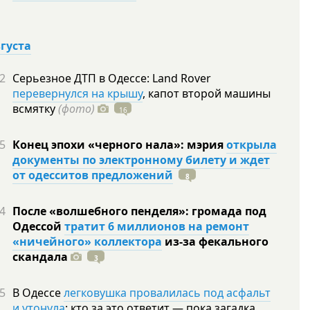
вгуста
2
Серьезное ДТП в Одессе: Land Rover
перевернулся на крышу
, капот второй машины
всмятку
(фото)
16
5
Конец эпохи «черного нала»: мэрия
открыла
документы по электронному билету и ждет
от одесситов предложений
8
4
После «волшебного пенделя»: громада под
Одессой
тратит 6 миллионов на ремонт
«ничейного» коллектора
из-за фекального
скандала
3
5
В Одессе
легковушка провалилась под асфальт
и утонула
: кто за это ответит — пока загадка