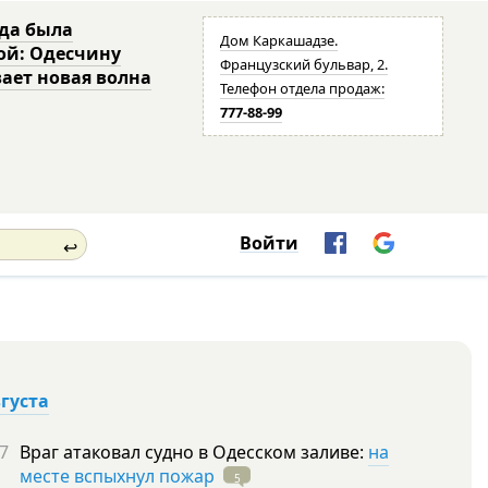
да была
Дом Каркашадзе.
ой: Одесчину
Французский бульвар, 2.
ает новая волна
Телефон отдела продаж:
777-88-99
Войти
↩
вгуста
7
Враг атаковал судно в Одесском заливе:
на
месте вспыхнул пожар
5