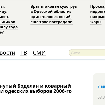
ны,
Враг атаковал сухогруз
Прохла
ицу:
в Одесской области:
недолг
рмить
один человек погиб,
накрыв
льников
еще трое пострадали
жары
чалу года
ть?
вости
ТВ
СМИ
анутый Боделан и коварный
7 а
и одесских выборов 2006-го
08:3