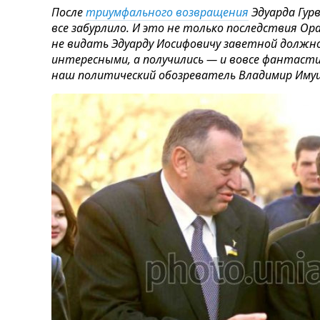
После
триумфального возвращения
Эдуарда Гурв
все забурлило. И это не только последствия О
не видать Эдуарду Иосифовичу заветной должн
интересными, а получились — и вовсе фантасти
наш политический обозреватель Владимир Иму