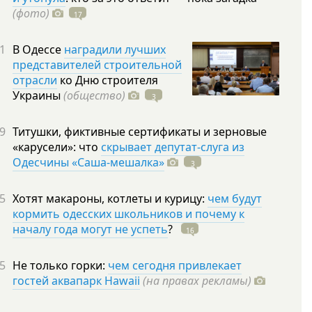
(фото)
17
1
В Одессе
наградили лучших
представителей строительной
отрасли
ко Дню строителя
Украины
(общество)
3
9
Титушки, фиктивные сертификаты и зерновые
«карусели»: что
скрывает депутат-слуга из
Одесчины «Саша-мешалка»
3
5
Хотят макароны, котлеты и курицу:
чем будут
кормить одесских школьников и почему к
началу года могут не успеть
?
16
5
Не только горки:
чем сегодня привлекает
гостей аквапарк Hawaii
(на правах рекламы)