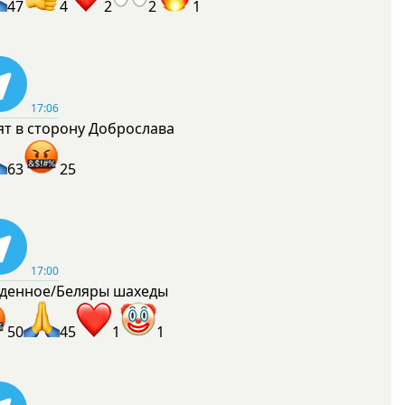
47
4
2
2
1
17:06
ят в сторону Доброслава
63
25
17:00
денное/Беляры шахеды
50
45
1
1