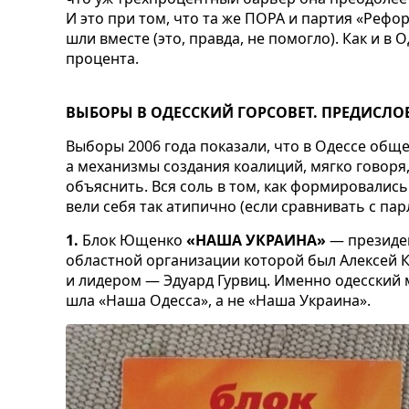
И это при том, что та же ПОРА и партия «Реф
шли вместе (это, правда, не помогло). Как и в 
процента.
ВЫБОРЫ В ОДЕССКИЙ ГОРСОВЕТ. ПРЕДИСЛО
Выборы 2006 года показали, что в Одессе общ
а механизмы создания коалиций, мягко говоря
объяснить. Вся соль в том, как формировались
вели себя так атипично (если сравнивать с па
1.
Блок Ющенко
«НАША УКРАИНА»
— президен
областной организации которой был Алексей К
и лидером — Эдуард Гурвиц. Именно одесский м
шла «Наша Одесса», а не «Наша Украина».