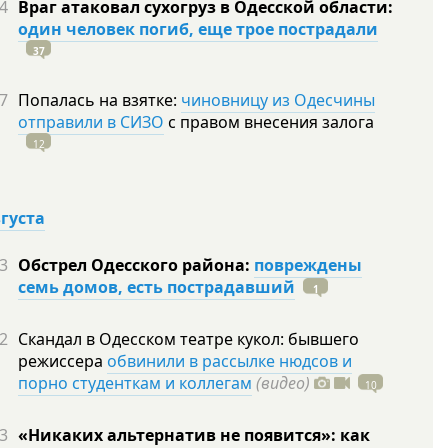
4
Враг атаковал сухогруз в Одесской области:
один человек погиб, еще трое пострадали
37
7
Попалась на взятке:
чиновницу из Одесчины
отправили в СИЗО
с правом внесения залога
12
вгуста
3
Обстрел Одесского района:
повреждены
семь домов, есть пострадавший
1
2
Скандал в Одесском театре кукол: бывшего
режиссера
обвинили в рассылке нюдсов и
порно студенткам и коллегам
(видео)
10
3
«Никаких альтернатив не появится»: как