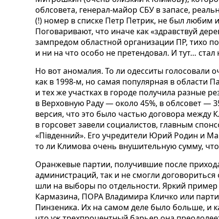
облсовета, генерал-майор СБУ в запасе, реаль
(!) номер в списке Петр Петрик, не был любим
Поговаривают, что иначе как «здравствуй дере
зампредом областной организации ПР, тихо п
и ни на что особо не претендовал. И тут… стал
Но вот аномалия. То ли одесситы голосовали о
как в 1998-м, но самая популярная в области П
и тех же участках в городе получила разные р
в Верховную Раду — около 45%, в облсовет — 35
версия, что это было частью договора между 
в горсовет завели социалистов, главным спон
«Південний». Его учредители Юрий Родин и Мар
то ли Климова очень внушительную сумму, что
Оранжевые партии, получившие после прихода 
администраций, так и не смогли договориться 
шли на выборы по отдельности. Яркий приме
Кармазина, ПОРА Владимира Кличко или парти
Пинзеника. Их на самом деле было больше, и 
что уж трехпроцентный барьер она преодолеет