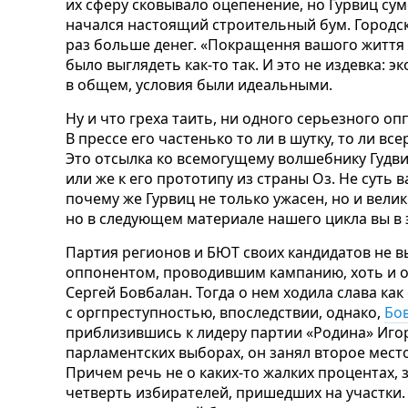
их сферу сковывало оцепенение, но Гурвиц сум
начался настоящий строительный бум. Городска
раз больше денег. «Покращення вашого життя 
было выглядеть как-то так. И это не издевка: э
в общем, условия были идеальными.
Ну и что греха таить, ни одного серьезного оп
В прессе его частенько то ли в шутку, то ли в
Это отсылка ко всемогущему волшебнику Гудви
или же к его прототипу из страны Оз. Не суть в
почему же Гурвиц не только ужасен, но и вели
но в следующем материале нашего цикла вы в э
Партия регионов и БЮТ своих кандидатов не 
оппонентом, проводившим кампанию, хоть и о
Сергей Бовбалан. Тогда о нем ходила слава ка
с оргпреступностью, впоследствии, однако,
Бо
приблизившись к лидеру партии «Родина» Игор
парламентских выборах, он занял второе мест
Причем речь не о каких-то жалких процентах,
четверть избирателей, пришедших на участки.