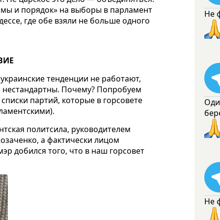
ормы и порядок» на выборы в парламент
Не 
Одессе, где обе взяли не больше одного
ВИЕ
еукраинские тенденции не работают,
, нестандартны. Почему? Попробуем
 списки партий, которые в горсовете
Оди
рламентскими).
бер
тская политсила, руководителем
озаченко, а фактически лицом
эр добился того, что в наш горсовет
Не 