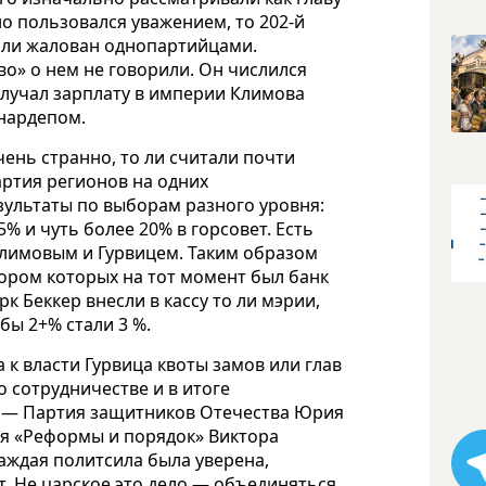
но пользовался уважением, то 202-й
 или жалован однопартийцами.
во» о нем не говорили. Он числился
олучал зарплату в империи Климова
 нардепом.
чень странно, то ли считали почти
артия регионов на одних
езультаты по выборам разного уровня:
% и чуть более 20% в горсовет. Есть
Климовым и Гурвицем. Таким образом
сором которых на тот момент был банк
к Беккер внесли в кассу то ли мэрии,
бы 2+% стали 3 %.
к власти Гурвица квоты замов или глав
о сотрудничестве и в итоге
р — Партия защитников Отечества Юрия
я «Реформы и порядок» Виктора
каждая политсила была уверена,
. Не царское это дело — объединяться.