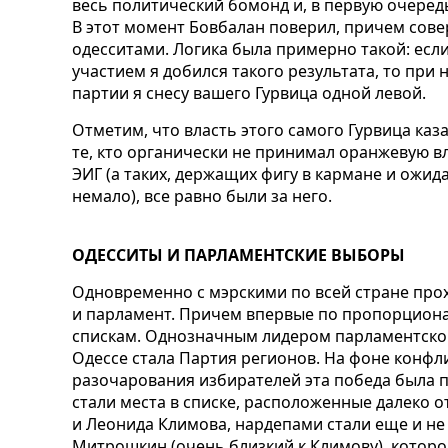
весь политический бомонд и, в первую очередь
В этот момент Бовбалан поверил, причем сов
одесситами. Логика была примерно такой: ес
участием я добился такого результата, то при
партии я снесу вашего Гурвица одной левой.
Отметим, что власть этого самого Гурвица каз
те, кто органически не принимал оранжевую вл
ЭИГ (а таких, держащих фигу в кармане и ожид
немало), все равно были за него.
ОДЕССИТЫ И ПАРЛАМЕНТСКИЕ ВЫБОРЫ
Одновременно с мэрскими по всей стране про
и парламент. Причем впервые по пропорцион
спискам. Однозначным лидером парламентской 
Одессе стала Партия регионов. На фоне конфл
разочарования избирателей эта победа была 
стали места в списке, расположенные далеко о
и Леонида Климова, нардепами стали еще и не
Митрошкин (очень близкий к Климову), которо