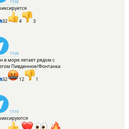
17:32
фиксируется
32
4
3
17:26
н в море летает рядом с
егом Пивденное/Фонтанка
32
12
1
17:15
фиксируются