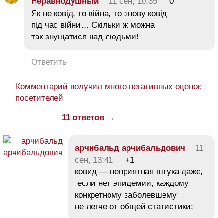
Неравнодушный
11 сен, 10:35
0
Як не ковід, то війна, то знову ковід
під час війни… Скільки ж можна
так знущатися над людьми!
Ответить
Комментарий получил много негативных оценок
посетителей
11 ответов →
арчибальд арчибальдович
11
сен, 13:41
+1
ковид — неприятная штука даже,
если нет эпидемии, каждому
конкретному заболевшему
не легче от общей статистики;