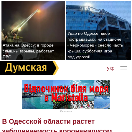
Удар по Одессе: двое
пострадавших, на стадионе
Атака на Одессу: в городе
«Черноморец» снесло часть
слышны взрывы, работает
крыши, субботняя игра
ПВО
под угрозой
укр
Реклама
В Одесской области растет
заболеваемость коронавирусом,