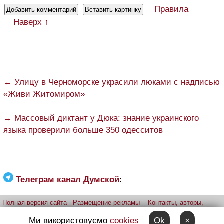
Правила
Наверх ↑
← Улицу в Черноморске украсили люками с надписью
«Живи Житомиром»
→ Массовый диктант у Дюка: знание украинского
языка проверили больше 350 одесситов
Телеграм канал Думской
:
Полная версия сайта
Размещение рекламы
Контакты, авторы,
редакция
Telegram-канал
Приложение:
iPhone
Android
Ми використовуємо
cookies
Ok
×