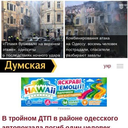
Комбинировання атака
«Пламя бушевало на верхнем
на Одессу: восемь человек
этаже»: одесситы
пострадали, спасатели
о последствиях ночного удара
разбирают завалы
укр
Реклама
В тройном ДТП в районе одесского
автовокзала погиб один человек