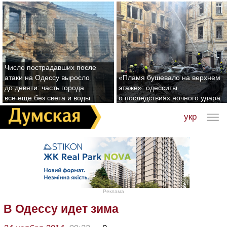
Число пострадавших после
атаки на Одессу выросло
«Пламя бушевало на верхнем
до девяти: часть города
этаже»: одесситы
все еще без света и воды
о последствиях ночного удара
укр
Реклама
В Одессу идет зима