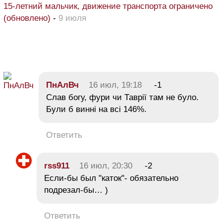
15-летний мальчик, движение транспорта ограничено
(обновлено)
-
9 июля
ПнАлВч
16 июл, 19:18
-1
Слав богу, фури чи Таврії там не було.
Були б винні на всі 146%.
Ответить
rss911
16 июл, 20:30
-2
Если-бы был "каток"- обязательно
подрезал-бы… )
Ответить