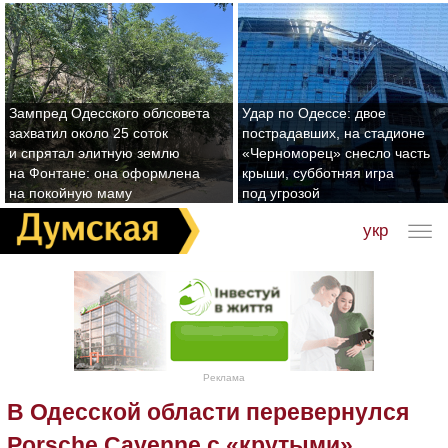
Зампред Одесского облсовета
Удар по Одессе: двое
захватил около 25 соток
пострадавших, на стадионе
и спрятал элитную землю
«Черноморец» снесло часть
на Фонтане: она оформлена
крыши, субботняя игра
на покойную маму
под угрозой
укр
Реклама
В Одесской области перевернулся
Porsche Cayenne с «крутыми»