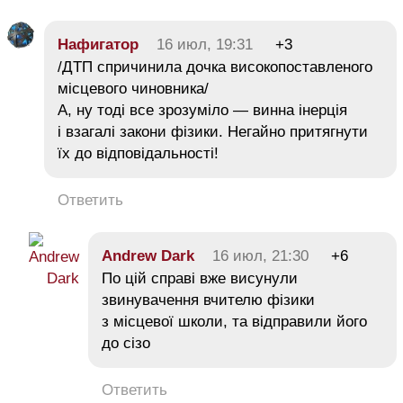
Нафигатор
16 июл, 19:31
+3
/ДТП спричинила дочка високопоставленого
місцевого чиновника/
А, ну тоді все зрозуміло — винна інерція
і взагалі закони фізики. Негайно притягнути
їх до відповідальності!
Ответить
Andrew Dark
16 июл, 21:30
+6
По цій справі вже висунули
звинувачення вчителю фізики
з місцевої школи, та відправили його
до сізо
Ответить