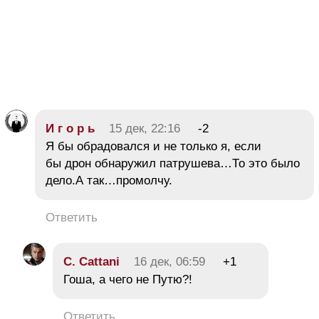
И г о р ь
15 дек, 22:16
-2
Я бы обрадовался и не только я, если
бы дрон обнаружил патрушева…То это было
дело.А так…промолчу.
Ответить
C. Cattani
16 дек, 06:59
+1
Гоша, а чего не Путю?!
Ответить