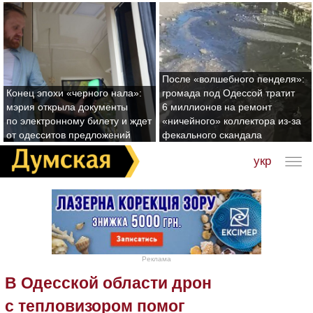
После «волшебного пенделя»:
Конец эпохи «черного нала»:
громада под Одессой тратит
мэрия открыла документы
6 миллионов на ремонт
по электронному билету и ждет
«ничейного» коллектора из-за
от одесситов предложений
фекального скандала
укр
Реклама
В Одесской области дрон
с тепловизором помог