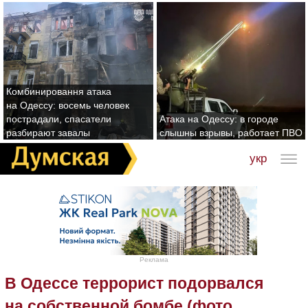
Комбинировання атака
на Одессу: восемь человек
пострадали, спасатели
Атака на Одессу: в городе
разбирают завалы
слышны взрывы, работает ПВО
укр
Реклама
В Одессе террорист подорвался
на собственной бомбе (фото,