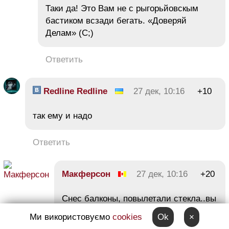
Таки да! Это Вам не с рыгорьйовскым
бастиком всзади бегать. «Доверяй
Делам» (С;)
Ответить
Redline Redline
27 дек, 10:16
+10
так ему и надо
Ответить
Макферсон
27 дек, 10:16
+20
Снес балконы, повылетали стекла..вы
представляете если бы этот урод
Ми використовуємо
cookies
Ok
×
донес эту бомбу куда собирался?!