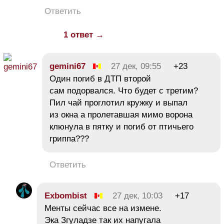
Ответить
1 ответ →
gemini67
27 дек, 09:55
+23
Один погиб в ДТП второй
сам подорвался. Что будет с третим?
Пил чай проглотил кружку и выпал
из окна а пролетавшая мимо ворона
клюнула в пятку и погиб от птичьего
гриппа???
Ответить
Exbombist
27 дек, 10:03
+17
Менты сейчас все на измене.
Эка Згуладзе так их напугала