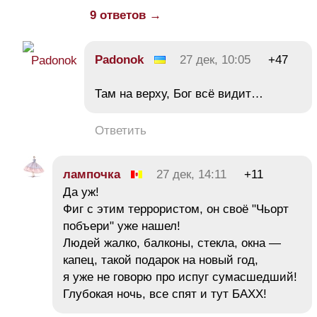
9 ответов →
Padonok
27 дек, 10:05
+47
Там на верху, Бог всё видит…
Ответить
лампочка
27 дек, 14:11
+11
Да уж!
Фиг с этим террористом, он своё "Чьорт
побъери" уже нашел!
Людей жалко, балконы, стекла, окна —
капец, такой подарок на новый год,
я уже не говорю про испуг сумасшедший!
Глубокая ночь, все спят и тут БАХХ!