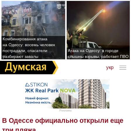
Комбинировання атака
на Одессу: восемь человек
пострадали, спасатели
Атака на Одессу: в городе
разбирают завалы
слышны взрывы, работает ПВО
укр
Реклама
В Одессе официально открыли еще
три пляжа