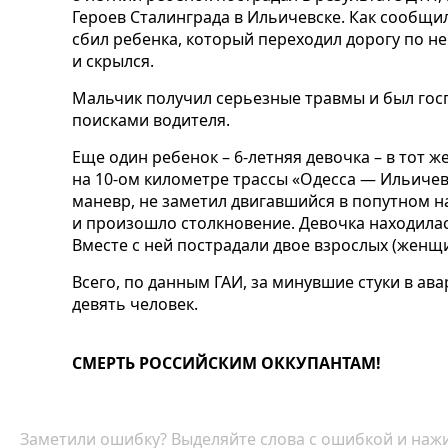
Героев Сталинграда в Ильичевске. Как сообщи
сбил ребенка, который переходил дорогу по н
и скрылся.
Мальчик получил серьезные травмы и был гос
поисками водителя.
Еще один ребенок – 6-летняя девочка – в тот 
на 10-ом километре трассы «Одесса — Ильичев
маневр, не заметил двигавшийся в попутном н
и произошло столкновение. Девочка находилас
Вместе с ней пострадали двое взрослых (женщ
Всего, по данным ГАИ, за минувшие стуки в ав
девять человек.
СМЕРТЬ РОССИЙСКИМ ОККУПАНТАМ!
Заметили ошибку? Выделяйте слова с ошибкой и нажи