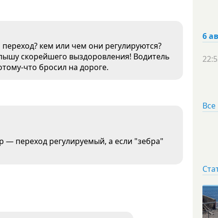
6 а
переход? кем или чем они регулируются?
Малышу скорейшего выздоровления! Водитель
22:5
отому-что бросил на дороге.
Все
р — переход регулируемый, а если "зебра"
Ста