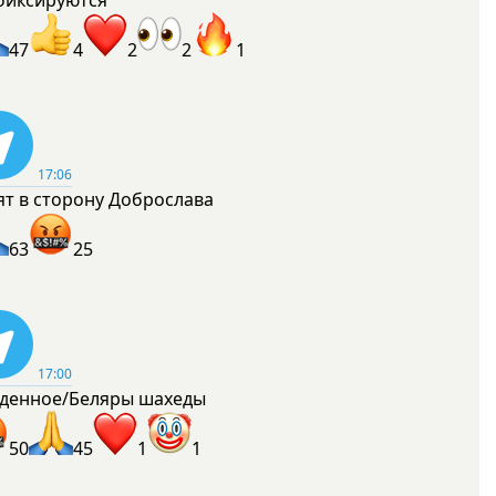
фиксируются
47
4
2
2
1
17:06
ят в сторону Доброслава
63
25
17:00
денное/Беляры шахеды
50
45
1
1