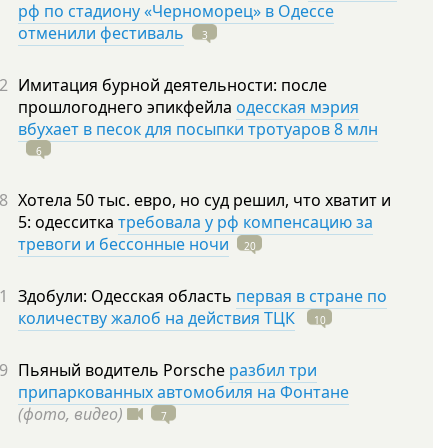
рф по стадиону «Черноморец» в Одессе
отменили фестиваль
3
2
Имитация бурной деятельности: после
прошлогоднего эпикфейла
одесская мэрия
вбухает в песок для посыпки тротуаров 8 млн
6
8
Хотела 50 тыс. евро, но суд решил, что хватит и
5: одесситка
требовала у рф компенсацию за
тревоги и бессонные ночи
20
1
Здобули: Одесская область
первая в стране по
количеству жалоб на действия ТЦК
10
9
Пьяный водитель Porsche
разбил три
припаркованных автомобиля на Фонтане
(фото, видео)
7