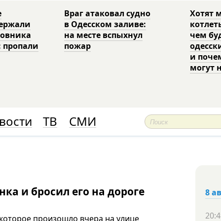
е
Враг атаковал судно
Хотят 
держали
в Одесском заливе:
котлет
ковника
на месте вспыхнул
чем бу
: пропали
пожар
одесск
и поче
могут 
вости
ТВ
СМИ
ка и бросил его на дороге
8 а
20:4
 которое произошло вчера на улице