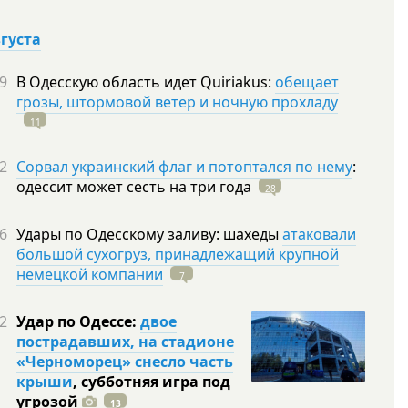
вгуста
9
В Одесскую область идет Quiriakus:
обещает
грозы, штормовой ветер и ночную прохладу
11
2
Сорвал украинский флаг и потоптался по нему
:
одессит может сесть на три
года
28
6
Удары по Одесскому заливу: шахеды
атаковали
большой сухогруз, принадлежащий крупной
немецкой компании
7
2
Удар по Одессе:
двое
пострадавших, на стадионе
«Черноморец» снесло часть
крыши
, субботняя игра под
угрозой
13