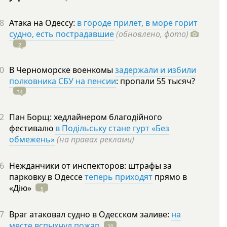
8
Атака на Одессу:
в городе прилет, в море горит
судно, есть пострадавшие
(обновлено, фото)
2
0
В Черноморске военкомы
задержали и избили
полковника СБУ на пенсии
: пропали 55
тысяч?
34
2
Пан Борщ: хедлайнером благодійного
фестивалю
в Подільську стане гурт «Без
обмежень»
(на правах реклами)
6
Нежданчики от инспекторов: штрафы за
парковку в Одессе
теперь приходят
прямо в
«Дію»
5
7
Враг атаковал судно в Одесском заливе:
на
месте вспыхнул пожар
20