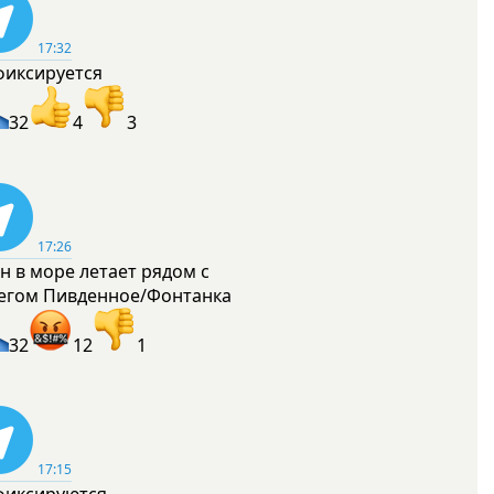
17:32
фиксируется
32
4
3
17:26
н в море летает рядом с
егом Пивденное/Фонтанка
32
12
1
17:15