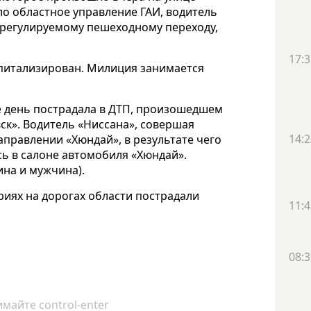
ло областное управление ГАИ, водитель
ерегулируемому пешеходному переходу,
17:3
питализирован. Милиция занимается
же день пострадала в ДТП, произошедшем
ск». Водитель «Ниссана», совершая
14:2
аправлении «Хюндай», в результате чего
ь в салоне автомобиля «Хюндай».
ина и мужчина).
ариях на дорогах области пострадали
11:4
08:3
майте control-enter