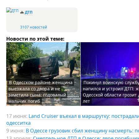
🚓
ДТП
3107 новостей
Новости по этой теме:
В Одесском районе женщина
Покинул воинскую службу
выезжала со двора и не
напился и устроил ДТП: 
заметила сына: годовалый
Одесской области грозит 
мальчик погиб
лет
17 июня:
Land Cruiser въехал в маршрутку: пострадал
одесситка
9 июня:
В Одессе грузовик сбил женщину насмерть: п
13 апреля:
Смертельное ДТП в Одессе: двое погибших