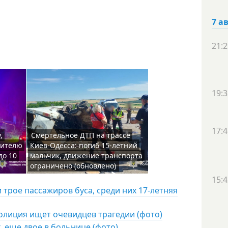
7 а
21:2
19:3
17:4
,
Смертельное ДТП на трассе
жителю
Киев-Одесса: погиб 15-летний
до 10
мальчик, движение транспорта
ограничено (обновлено)
15:4
и трое пассажиров буса, среди них 17-летняя
олиция ищет очевидцев трагедии (фото)
, еще двое в больнице (фото)