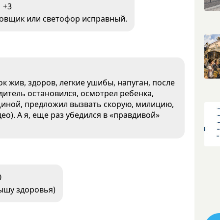
+3
овщик или светофор исправный.
 жив, здоров, легкие ушибы, напуган, после
итель остановился, осмотрел ребенка,
ной, предложил вызвать скорую, милицию,
о). А я, еще раз убедился в «правдивой»
0
лышу здоровья)