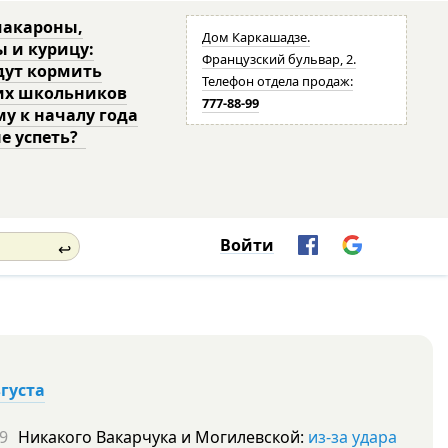
макароны,
Дом Каркашадзе.
ы и курицу:
Французский бульвар, 2.
дут кормить
Телефон отдела продаж:
их школьников
777-88-99
му к началу года
не успеть?
Войти
↩
вгуста
9
Никакого Вакарчука и Могилевской:
из-за удара