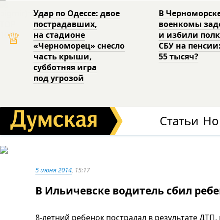
Удар по Одессе: двое
В Черноморск
пострадавших,
военкомы за
♕
на стадионе
и избили пол
«Черноморец» снесло
СБУ на пенсии
часть крыши,
55 тысяч?
субботняя игра
под угрозой
Статьи
Но
5 июня 2014
, 15:17
В Ильичевске водитель сбил ребен
8-летний ребенок пострадал в результате ДТП,