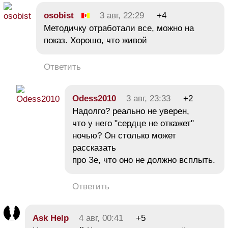
osobist
3 авг, 22:29
+4
Методичку отработали все, можно на
показ. Хорошо, что живой
Ответить
Odess2010
3 авг, 23:33
+2
Надолго? реально не уверен,
что у него "сердце не откажет"
ночью? Он столько может
рассказать
про Зе, что оно не должно всплыть.
Ответить
Ask Help
4 авг, 00:41
+5