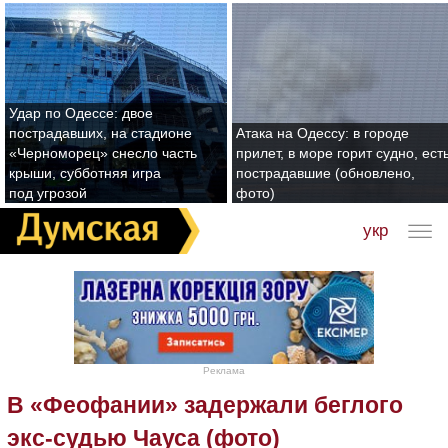
Удар по Одессе: двое
пострадавших, на стадионе
Атака на Одессу: в городе
«Черноморец» снесло часть
прилет, в море горит судно, ест
крыши, субботняя игра
пострадавшие (обновлено,
под угрозой
фото)
укр
Реклама
В «Феофании» задержали беглого
экс-судью Чауса (фото)