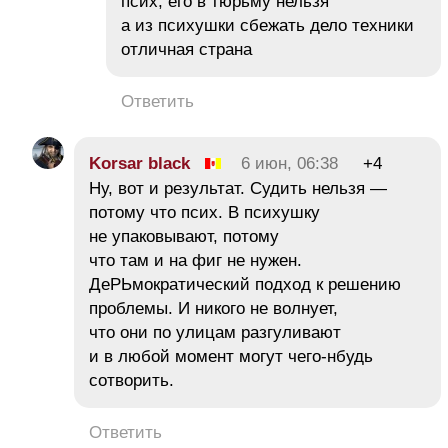
псих, его в тюрьму нельзя
а из психушки сбежать дело техники
отличная страна
Ответить
Korsar black
6 июн, 06:38
+4
Ну, вот и результат. Судить нельзя —
потому что псих. В психушку
не упаковывают, потому
что там и на фиг не нужен.
ДеРЬмократический подход к решению
проблемы. И никого не волнует,
что они по улицам разгуливают
и в любой момент могут чего-нбудь
сотворить.
Ответить