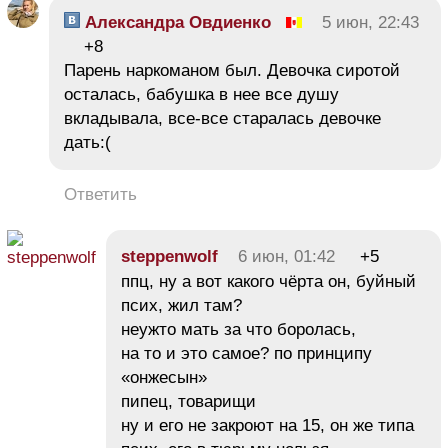
Александра Овдиенко
5 июн, 22:43
+8
Парень наркоманом был. Девочка сиротой
осталась, бабушка в нее все душу
вкладывала, все-все старалась девочке
дать:(
Ответить
steppenwolf
6 июн, 01:42
+5
ппц, ну а вот какого чёрта он, буйный
псих, жил там?
неужто мать за что боролась,
на то и это самое? по принципу
«онжесын»
пипец, товарищи
ну и его не закроют на 15, он же типа