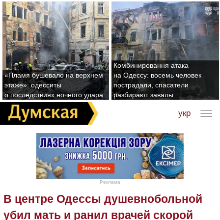
Комбинировання атака
«Пламя бушевало на верхнем
на Одессу: восемь человек
этаже»: одесситы
пострадали, спасатели
о последствиях ночного удара
разбирают завалы
укр
Реклама
В центре Одессы душевнобольной
убил мать и ранил врачей скорой