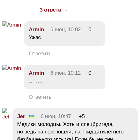
3 ответа →
Armin
6 июн, 10:02
0
Ужас
Ответить
Armin
6 июн, 10:12
0
……..
Ответить
Jet
6 июн, 10:47
+5
Медики молодцы. Хоть и спецбригада,
но ведь на нож пошли, на тридцатилетнего
безбашенного мужика! Если бы не они,