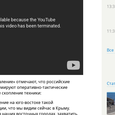
13:3
11:3
Все
ление» отмечают, что российские
Ста
ормируют оперативно-тактические
 скопление техники:
ение на юго-востоке такой
ии, что мы видим сейчас в Крыму.
в наших восточных городах, захватить