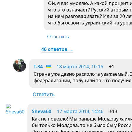
Ой, я вас умоляю. А какой процент и
что это означает? Русский вторым г
на нем разговаривать? Или за 20 л
что бы освоить украинский на уро
Ответить
46 ответов →
T-34
18 марта 2014, 10:16
+1
Страна уже давно расколота уважаемый. Э
федерализации, получили то что получили
Ответить
Sheva60
17 марта 2014, 14:46
+13
Как не повезло! Мы раньше Молдову хаили
бы только Молдова, то не было бы у Росси
Ди и еще из Беларусью неизвестно, могут 