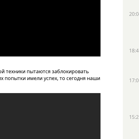
20:0
18:4
ой техники пытаются заблокировать
х попытки имели успех, то сегодня наши
17:0
15:2