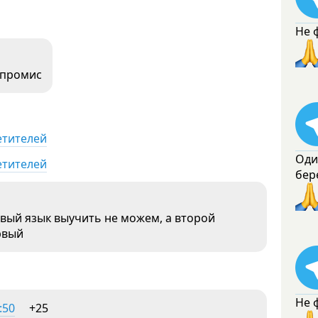
Не 
мпромис
етителей
Оди
етителей
бер
вый язык выучить не можем, а второй
рвый
Не 
:50
+25