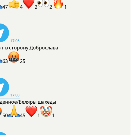
47
4
2
2
1
17:06
ят в сторону Доброслава
63
25
17:00
денное/Беляры шахеды
50
45
1
1