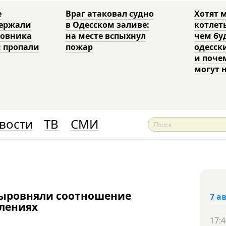
е
Враг атаковал судно
Хотят 
держали
в Одесском заливе:
котлет
ковника
на месте вспыхнул
чем бу
: пропали
пожар
одесск
и поче
могут 
вости
ТВ
СМИ
выровняли соотношение
7 а
влениях
17:4