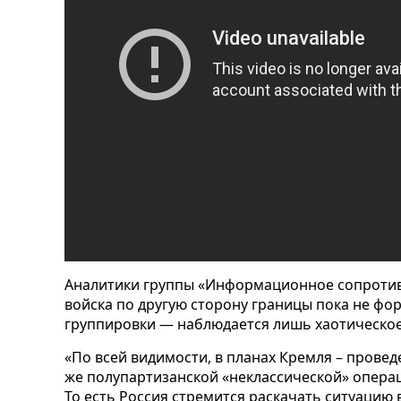
Аналитики группы «Информационное сопротив
войска по другую сторону границы пока не ф
группировки — наблюдается
лишь хаотическое
«По всей видимости, в планах Кремля – провед
же полупартизанской «неклассической» операц
То есть Россия стремится раскачать ситуацию 