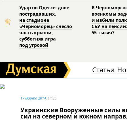
Удар по Одессе: двое
В Черноморск
пострадавших,
военкомы за
♕
на стадионе
и избили пол
«Черноморец» снесло
СБУ на пенсии
часть крыши,
55 тысяч?
субботняя игра
под угрозой
Статьи
Но
17 марта 2014
, 14:35
Украинские Вооруженные силы 
сил на северном и южном напра