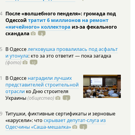
4
После «волшебного пенделя»: громада под
Одессой
тратит 6 миллионов на ремонт
«ничейного» коллектора
из-за фекального
скандала
3
5
В Одессе
легковушка провалилась под асфальт
и утонула
: кто за это ответит — пока загадка
(фото)
17
1
В Одессе
наградили лучших
представителей строительной
отрасли
ко Дню строителя
Украины
(общество)
3
9
Титушки, фиктивные сертификаты и зерновые
«карусели»: что
скрывает депутат-слуга из
Одесчины «Саша-мешалка»
3