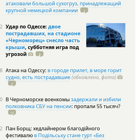
атаковали большой сухогруз, принадлежащий
крупной немецкой компании
2
2
Удар по Одессе:
двое
пострадавших, на стадионе
«Черноморец» снесло часть
крыши
, субботняя игра под
угрозой
2
8
Атака на Одессу:
в городе прилет, в море горит
судно, есть пострадавшие
(обновлено, фото)
2
0
В Черноморске военкомы
задержали и избили
полковника СБУ на пенсии
: пропали 55
тысяч?
15
2
Пан Борщ: хедлайнером благодійного
фестивалю
в Подільську стане гурт «Без