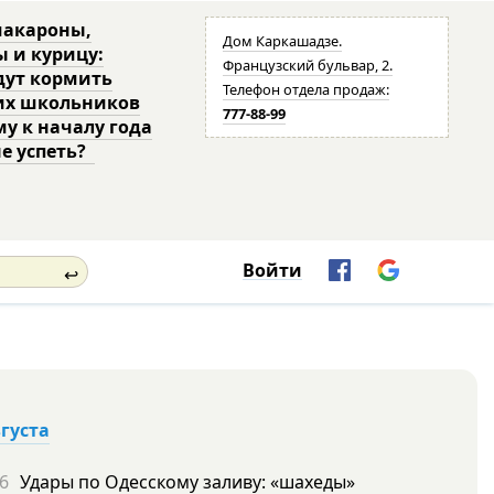
макароны,
Дом Каркашадзе.
ы и курицу:
Французский бульвар, 2.
дут кормить
Телефон отдела продаж:
их школьников
777-88-99
му к началу года
не успеть?
Войти
↩
вгуста
6
Удары по Одесскому заливу: «шахеды»