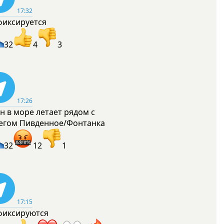
17:32
фиксируется
32
4
3
17:26
н в море летает рядом с
егом Пивденное/Фонтанка
32
12
1
17:15
фиксируются