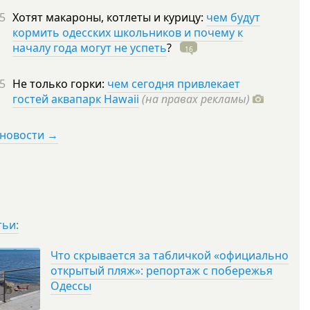
5
Хотят макароны, котлеты и курицу:
чем будут
кормить одесских школьников и почему к
началу года могут не успеть
?
16
5
Не только горки:
чем сегодня привлекает
гостей аквапарк Hawaii
(на правах рекламы)
 новости →
тьи:
Что скрывается за табличкой «официально
открытый пляж»: репортаж с побережья
Одессы