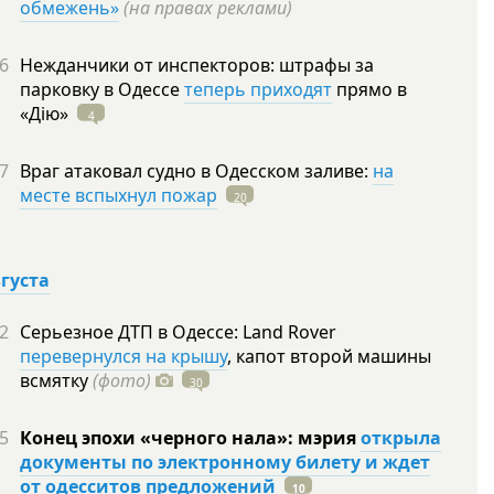
обмежень»
(на правах реклами)
6
Нежданчики от инспекторов: штрафы за
парковку в Одессе
теперь приходят
прямо в
«Дію»
4
7
Враг атаковал судно в Одесском заливе:
на
месте вспыхнул пожар
20
вгуста
2
Серьезное ДТП в Одессе: Land Rover
перевернулся на крышу
, капот второй машины
всмятку
(фото)
30
5
Конец эпохи «черного нала»: мэрия
открыла
документы по электронному билету и ждет
от одесситов предложений
10