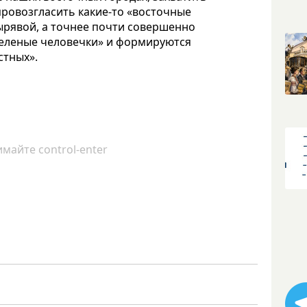
провозгласить какие-то «восточные
дырявой, а точнее почти совершенно
зеленые человечки» и формируются
стных».
майте control-enter