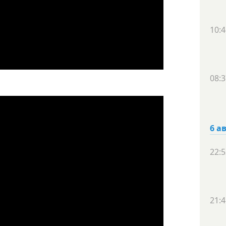
10:4
08:3
6 а
22:5
21:4