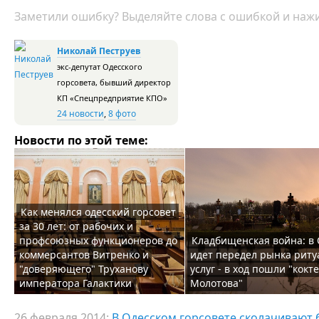
Заметили ошибку? Выделяйте слова с ошибкой и нажи
Николай Пеструев
экс-депутат Одесского
горсовета, бывший директор
КП «Спецпредприятие КПО»
24 новости
,
8 фото
Новости по этой теме:
Как менялся одесский горсовет
за 30 лет: от рабочих и
профсоюзных функционеров до
Кладбищенская война: в 
коммерсантов Витренко и
идет передел рынка рит
"доверяющего" Труханову
услуг - в ход пошли "кокт
императора Галактики
Молотова"
26 февраля 2014:
В Одесском горсовете сколачивают 