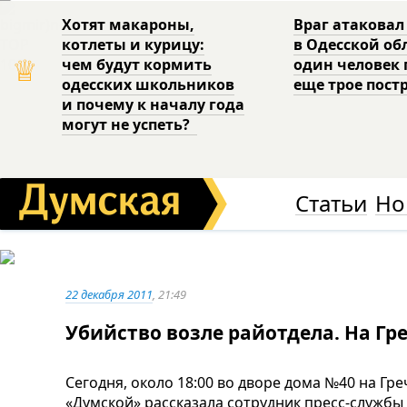
Хотят макароны,
Враг атаковал
котлеты и курицу:
в Одесской об
♕
чем будут кормить
один человек 
одесских школьников
еще трое пост
и почему к началу года
могут не успеть?
Статьи
Но
22 декабря 2011
, 21:49
Убийство возле райотдела. На Гр
Сегодня, около 18:00 во дворе дома №40 на Гр
«Думской» рассказала сотрудник пресс-службы