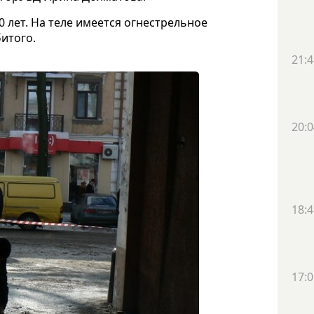
 лет. На теле имеется огнестрельное
итого.
21:4
20:0
18:4
17:0