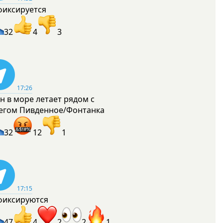
фиксируется
32
4
3
17:26
н в море летает рядом с
егом Пивденное/Фонтанка
32
12
1
17:15
фиксируются
47
4
2
2
1