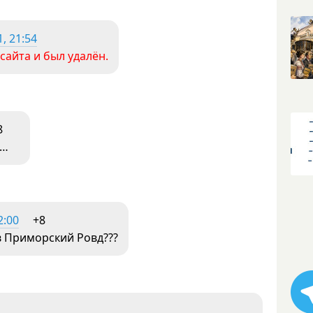
, 21:54
сайта и был удалён.
8
м…
2:00
+8
в Приморский Ровд???