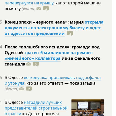
перевернулся на крышу
, капот второй машины
всмятку
(фото)
4
5
Конец эпохи «черного нала»: мэрия
открыла
документы по электронному билету и ждет
от одесситов предложений
4
4
После «волшебного пенделя»: громада под
Одессой
тратит 6 миллионов на ремонт
«ничейного» коллектора
из-за фекального
скандала
3
5
В Одессе
легковушка провалилась под асфальт
и утонула
: кто за это ответит — пока загадка
(фото)
15
1
В Одессе
наградили лучших
представителей строительной
отрасли
ко Дню строителя