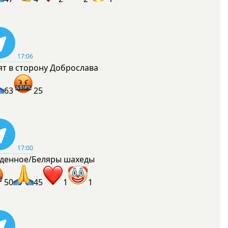
17:06
ят в сторону Доброслава
63
25
17:00
денное/Беляры шахеды
50
45
1
1