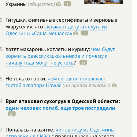
Украины
(общество)
3
9
Титушки, фиктивные сертификаты и зерновые
«карусели»: что
скрывает депутат-слуга из
Одесчины «Саша-мешалка»
3
5
Хотят макароны, котлеты и курицу:
чем будут
кормить одесских школьников и почему к
началу года могут не успеть
?
14
5
Не только горки:
чем сегодня привлекает
гостей аквапарк Hawaii
(на правах рекламы)
4
Враг атаковал сухогруз в Одесской области:
один человек погиб, еще трое пострадали
31
7
Попалась на взятке:
чиновницу из Одесчины
отправили в СИЗО
с правом внесения залога