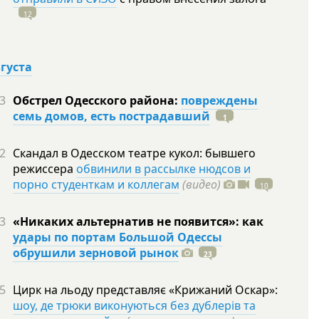
12
вгуста
3
Обстрел Одесского района:
повреждены
семь домов, есть пострадавший
1
2
Скандал в Одесском театре кукол: бывшего
режиссера
обвинили в рассылке нюдсов и
порно студенткам и коллегам
(видео)
10
3
«Никаких альтернатив не появится»: как
удары по портам Большой Одессы
обрушили зерновой рынок
23
5
Цирк на льоду представляє «Крижаний Оскар»:
шоу, де трюки виконуються без дублерів та