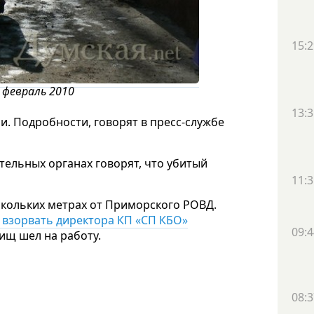
15:2
: февраль 2010
13:3
и. Подробности, говорят в пресс-службе
тельных органах говорят, что убитый
11:3
скольких метрах от Приморского РОВД.
 взорвать директора КП «СП КБО»
09:4
бищ шел на работу.
08:3