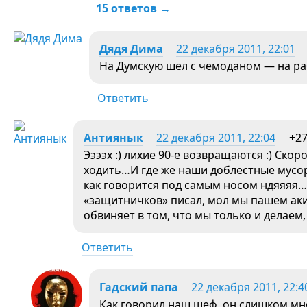
15 ответов →
Дядя Дима
22 декабря 2011, 22:01
На Думскую шел с чемоданом — на ра
Ответить
Антиянык
22 декабря 2011, 22:04
+2
Ээээх :) лихие 90-е возвращаются :) Скор
ходить…И где же наши доблестные мусор
как говорится под самым носом ндяяяя… 
«защитничков» писал, мол мы пашем аки 
обвиняет в том, что мы только и делаем
Ответить
Гадский папа
22 декабря 2011, 22:4
Как говорил наш шеф, он слишком мно