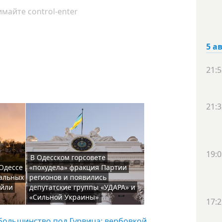
майте control-enter
5 а
21:5
21:3
19:0
В Одесском горсовете
Одессе
«похудела» фракция Партии
уальных
регионов и появились
ейли
депутатские группы «УДАРА» и
«Сильной Украины»
17:2
большинство под Гурвица: вербовкой