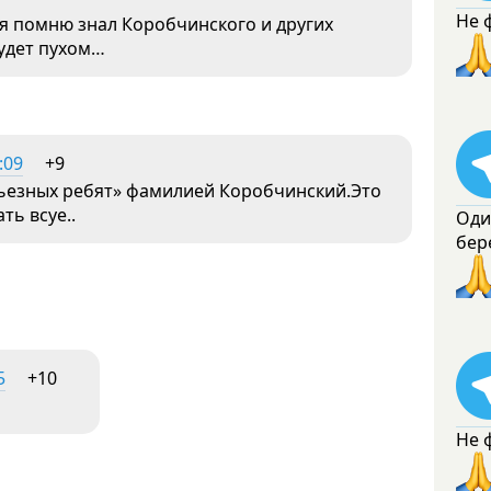
Не 
о я помню знал Коробчинского и других
будет пухом…
:09
+9
ерьезных ребят» фамилией Коробчинский.Это
ть всуе..
Оди
бер
5
+10
Не 