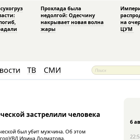
 сухогруз
Прохлада была
Импери
ласти:
недолгой: Одесчину
распро
погиб,
накрывает новая волна
на оче
радали
жары
ЦУМ
вости
ТВ
СМИ
еческой застрелили человека
6 а
еческой был убит мужчина. Об этом
22:5
 горУВД Ирина Долматова.