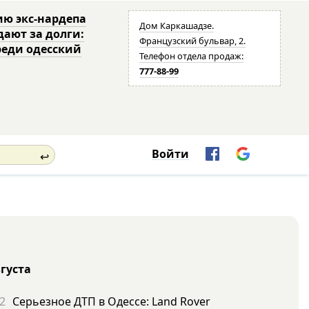
ю экс-нардепа
Дом Каркашадзе.
дают за долги:
Французский бульвар, 2.
реди одесский
Телефон отдела продаж:
777-88-99
Войти
↩
вгуста
2
Серьезное ДТП в Одессе: Land Rover