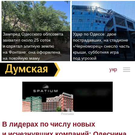
Зампред Одесского облсовета
Удар по Одессе: двое
захватил около 25 соток
пострадавших, на стадионе
и спрятал элитную землю
«Черноморец» снесло часть
на Фонтане: она оформлена
крыши, субботняя игра
на покойную маму
под угрозой
укр
Реклама
В лидерах по числу новых
и исчезнувших компаний: Одесчина