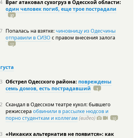
4
Враг атаковал сухогруз в Одесской области:
один человек погиб, еще трое пострадали
37
7
Попалась на взятке:
чиновницу из Одесчины
отправили в СИЗО
с правом внесения залога
12
вгуста
3
Обстрел Одесского района:
повреждены
семь домов, есть пострадавший
1
2
Скандал в Одесском театре кукол: бывшего
режиссера
обвинили в рассылке нюдсов и
порно студенткам и коллегам
(видео)
10
3
«Никаких альтернатив не появится»: как