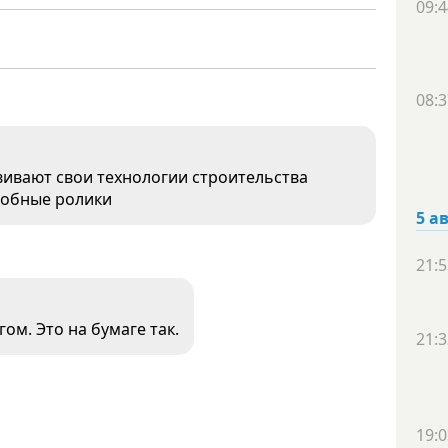
09:4
08:3
вивают свои технологии строительства
добные ролики
5 а
21:5
ом. Это на бумаге так.
21:3
19:0