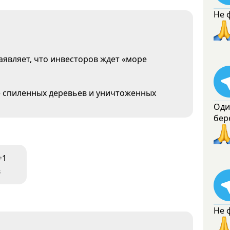
Не 
являет, что инвесторов ждет «море
е спиленных деревьев и уничтоженных
Оди
бер
+1
в
Не 