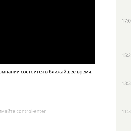
17:0
15:2
омпании состоится в ближайшее время.
13:3
майте control-enter
11:3