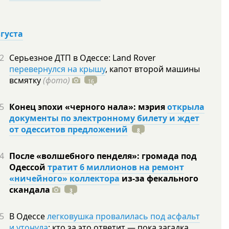
вгуста
2
Серьезное ДТП в Одессе: Land Rover
перевернулся на крышу
, капот второй машины
всмятку
(фото)
16
5
Конец эпохи «черного нала»: мэрия
открыла
документы по электронному билету и ждет
от одесситов предложений
8
4
После «волшебного пенделя»: громада под
Одессой
тратит 6 миллионов на ремонт
«ничейного» коллектора
из-за фекального
скандала
3
5
В Одессе
легковушка провалилась под асфальт
и утонула
: кто за это ответит — пока загадка