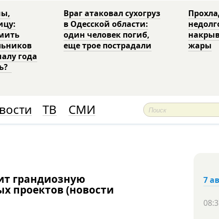
ны,
Враг атаковал сухогруз
Прохла
ицу:
в Одесской области:
недолг
рмить
один человек погиб,
накрыв
льников
еще трое пострадали
жары
чалу года
ть?
вости
ТВ
СМИ
вит грандиозную
7 а
х проектов (новости
08:3