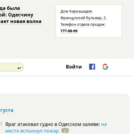
да была
Дом Каркашадзе.
ой: Одесчину
Французский бульвар, 2.
ает новая волна
Телефон отдела продаж:
777-88-99
Войти
↩
вгуста
7
Враг атаковал судно в Одесском заливе:
на
месте вспыхнул пожар
9