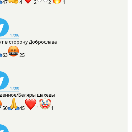
47
4
2
2
1
17:06
ят в сторону Доброслава
63
25
17:00
денное/Беляры шахеды
50
45
1
1