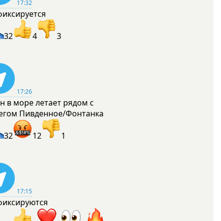
17:32
фиксируется
32
4
3
17:26
н в море летает рядом с
егом Пивденное/Фонтанка
32
12
1
17:15
фиксируются