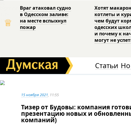
Враг атаковал судно
Хотят макаро
в Одесском заливе:
котлеты и кур
♕
на месте вспыхнул
чем будут ко
пожар
одесских шко
и почему к на
могут не успе
Статьи
Но
15 ноября 2021
, 11:55
Тизер от Будовы: компания гото
презентацию новых и обновленны
компаний)