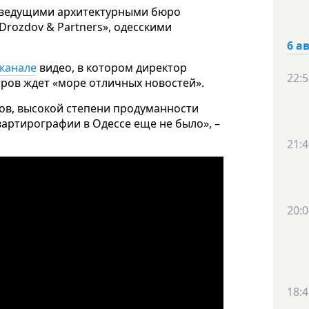
с ведущими архитектурными бюро
Drozdov & Partners», одесскими
6 а
-канале
видео, в котором директор
22:5
оров ждет «море отличных новостей».
ов, высокой степени продуманности
артирографии в Одессе еще не было», –
21:4
20:0
18:4