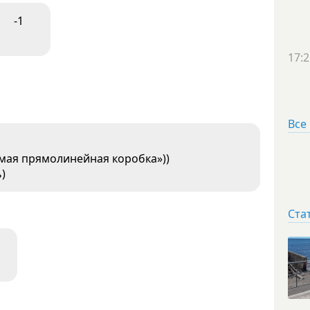
-1
17:2
Все
мая прямолинейная коробка»))
)
Ста