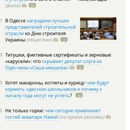
(фото)
17
1
В Одессе
наградили лучших
представителей строительной
отрасли
ко Дню строителя
Украины
(общество)
3
9
Титушки, фиктивные сертификаты и зерновые
«карусели»: что
скрывает депутат-слуга из
Одесчины «Саша-мешалка»
3
5
Хотят макароны, котлеты и курицу:
чем будут
кормить одесских школьников и почему к
началу года могут не успеть
?
16
5
Не только горки:
чем сегодня привлекает
гостей аквапарк Hawaii
(на правах рекламы)