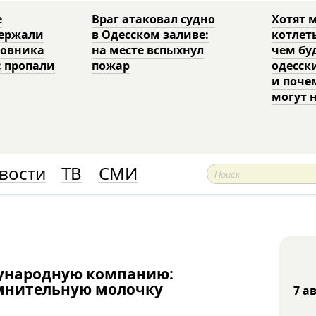
е
Враг атаковал судно
Хотят 
держали
в Одесском заливе:
котлет
ковника
на месте вспыхнул
чем бу
: пропали
пожар
одесск
и поче
могут 
вости
ТВ
СМИ
ународную компанию:
мнительную молочку
7 а